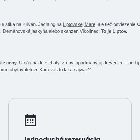
uristika na Kriváň. Jachting na
Liptovskej Mare
, ale tiež osvieženie 
, Demänovská jaskyňa alebo skanzen Vlkolínec.
To je Liptov.
šie ceny
. U nás nájdete chaty, zruby, apartmány aj drevenice – od 
riamo ubytovateľovi. Kam vás to láka najviac?
Jednoduchá rezervácia