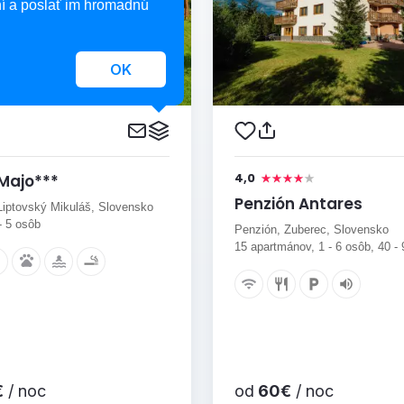
í a poslať im hromadnú
OK
4,0
 Majo***
Penzión Antares
Liptovský Mikuláš, Slovensko
 - 5 osôb
Penzión, Zuberec, Slovensko
15 apartmánov, 1 - 6 osôb, 40 -
€
/ noc
od
60€
/ noc