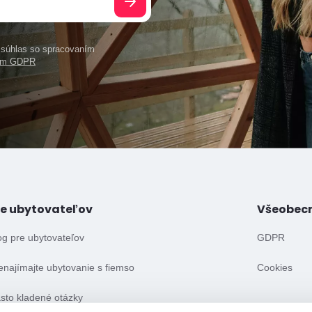
e súhlas so spracovaním
ním GDPR
re ubytovateľov
Všeobec
og pre ubytovateľov
GDPR
enajímajte ubytovanie s fiemso
Cookies
sto kladené otázky