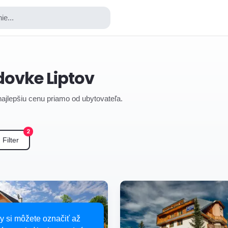
ie...
dovke Liptov
 najlepšiu cenu priamo od ubytovateľa.
2
Filter
y si môžete označiť až