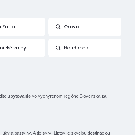
á Fatra
Orava
vnické vrchy
Horehronie
dite
ubytovanie
vo vychýrenom regióne Slovenska
za
y a pastviny. A tie syry! Liptov je skvelou destináciou