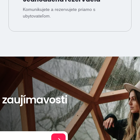
Komunikujete a rezervujete priamo s
ubytovateľom.
a zaujímavosti