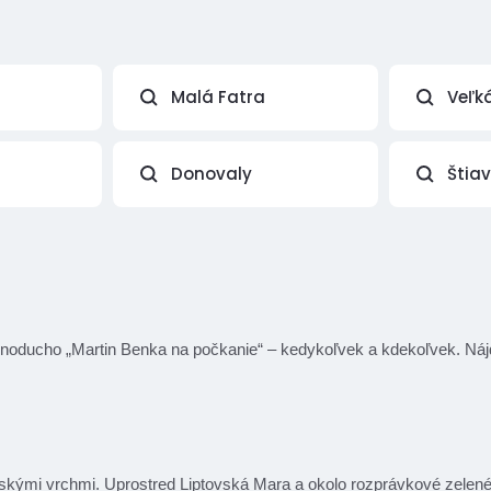
Malá Fatra
Veľk
Donovaly
Štia
e jednoducho „Martin Benka na počkanie“ – kedykoľvek a kdekoľvek. Náj
kými vrchmi. Uprostred Liptovská Mara a okolo rozprávkové zelené lúk