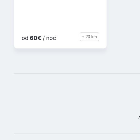
+ 20 km
od
60€
/ noc