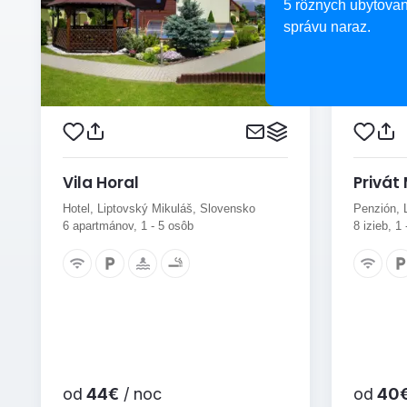
5 rôznych ubytovan
správu naraz.
Vila Horal
Privát
Hotel, Liptovský Mikuláš, Slovensko
Penzión, 
6 apartmánov, 1 - 5 osôb
8 izieb, 1
od
44€
/ noc
od
40