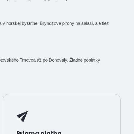
sa v horskej bystrine. Bryndzove pirohy na salaši, ale tiež
Liptovského Trnovca až po Donovaly. Žiadne poplatky
Priama platba