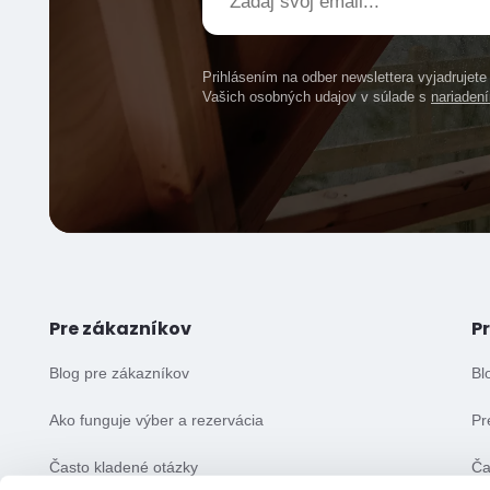
Prihlásením na odber newslettera vyjadrujet
Vašich osobných udajov v súlade s
nariade
Pre zákazníkov
P
Blog pre zákazníkov
Bl
Ako funguje výber a rezervácia
Pr
Často kladené otázky
Ča