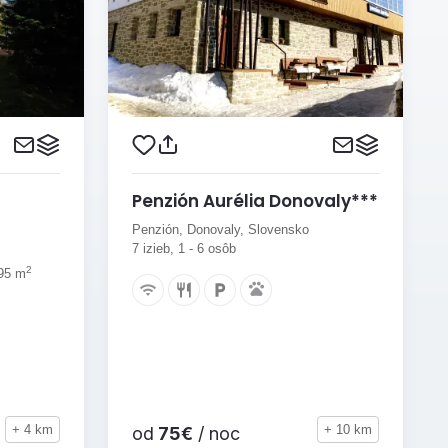
Penzión Aurélia Donovaly***
Penzión, Donovaly, Slovensko
7 izieb, 1 - 6 osôb
2
 95 m
+ 4 km
+ 10 km
od
75€
/ noc