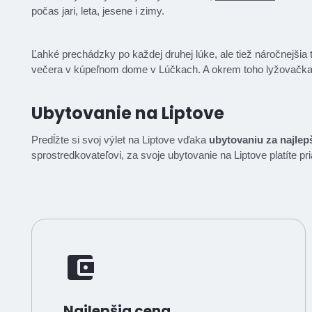
počas jari, leta, jesene i zimy.
Ľahké prechádzky po každej druhej lúke, ale tiež náročnejšia t
večera v kúpeľnom dome v Lúčkach. A okrem toho lyžovačka
Ubytovanie na Liptove
Predĺžte si svoj výlet na Liptove vďaka
ubytovaniu za najlep
sprostredkovateľovi, za svoje ubytovanie na Liptove platíte p
Najlepšia cena