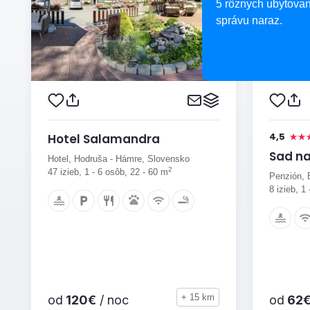
5 rôznych ubytovan
správu naraz.
4,5
Hotel Salamandra
Sad na
Hotel, Hodruša - Hámre, Slovensko
2
47 izieb, 1 - 6 osôb, 22 - 60 m
Penzión, 
8 izieb, 1
+ 15 km
od
120€
/ noc
od
62