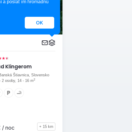
í a poslať im hromadnú
OK
d Klingerom
Banská Štiavnica, Slovensko
2
 - 2 osoby, 14 - 16 m
+ 15 km
€
/ noc