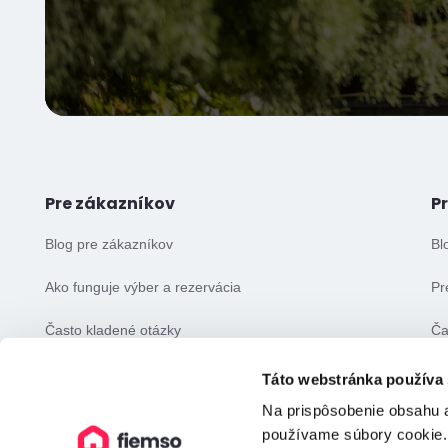
Pre zákazníkov
P
Blog pre zákazníkov
Bl
Ako funguje výber a rezervácia
Pr
Často kladené otázky
Ča
Všeobecné obchodné podmienky
Vš
Táto webstránka používa
Na prispôsobenie obsahu a
používame súbory cookie.