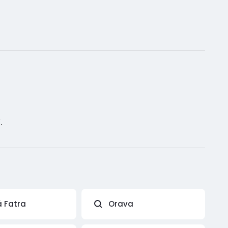
.
á Fatra
Orava