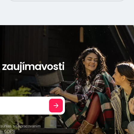
a zaujímavosti
e súhlas so spracovaním
ním GDPR