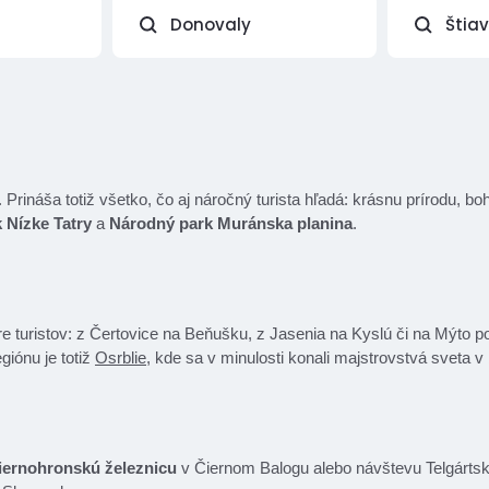
Donovaly
Štia
rináša totiž všetko, čo aj náročný turista hľadá: krásnu prírodu, boh
 Nízke Tatry
a
Národný park Muránska planina
.
re turistov: z Čertovice na Beňušku, z Jasenia na Kyslú či na Mýt
giónu je totiž
Osrblie
, kde sa v minulosti konali majstrovstvá sveta v 
iernohronskú železnicu
v Čiernom Balogu alebo návštevu Telgártsk