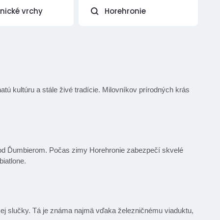
vnické vrchy
Horehronie
atú kultúru a stále živé tradície. Milovníkov prírodných krás
o pod Ďumbierom. Počas zimy Horehronie zabezpečí skvelé
biatlone.
ej slučky. Tá je známa najmä vďaka železničnému viaduktu,