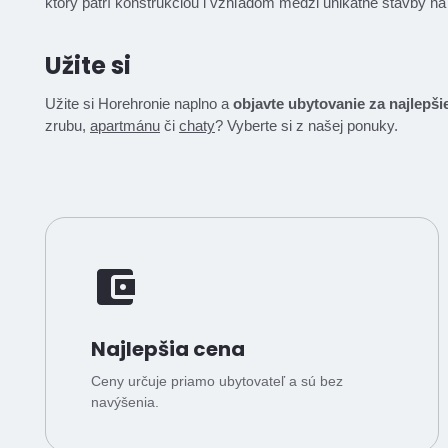
ktorý patrí konštrukciou i vzhľadom medzi unikátne stavby n
Užite si
Užite si Horehronie naplno a
objavte ubytovanie za najlepši
zrubu,
apartmánu
či
chaty
? Vyberte si z našej ponuky.
Najlepšia cena
Ceny určuje priamo ubytovateľ a sú bez
navýšenia.