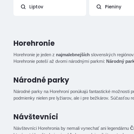
Liptov
Pieniny
Horehronie
Horehronie je jeden z
najmalebnejších
slovenských regiónov. P
Horehronie poteší až dvomi národnými parkmi:
Národný park
Národné parky
Národné parky na Horehroní ponúkajú fantastické možnosti p
podmienky nielen pre lyžiarov, ale i pre bežkárov. Súčasťou re
Návštevníci
Návštevníci Horehronia by nemali vynechať ani legendárnu
Č