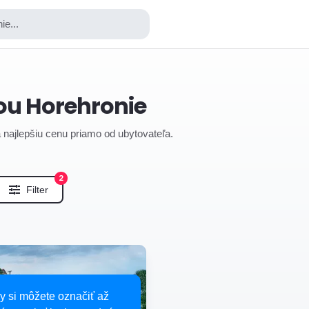
ie...
kou Horehronie
za najlepšiu cenu priamo od ubytovateľa.
2
Filter
y si môžete označiť až