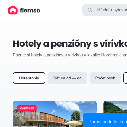
Hľadať ubytovan
Hotely a penzióny s víriv
Pozrite si hotely a penzióny s vírivkou v lokalite Horehronie 
Horehronie
Dátum od — do
Počet osôb
Premium
Pomocou tejto ikon