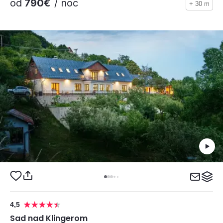
od
790€
/ noc
+ 30 m
4,5
Sad nad Klingerom