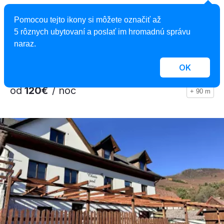
Hotel Salamandra
Pomocou tejto ikony si môžete označiť až
Hotel, Hodruša - Hámre, Slovensko
5 rôznych ubytovaní a poslať im hromadnú správu
2
47 izieb, 1 - 6 osôb, 22 - 60 m
naraz.
OK
od
120€
/ noc
+ 90 m