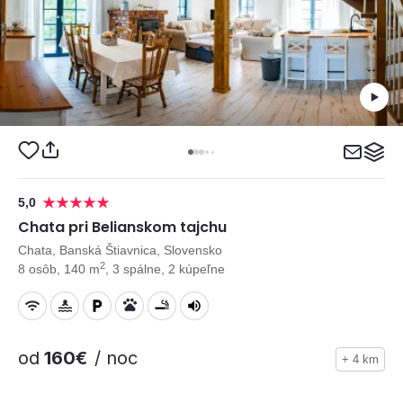
5,0
Chata pri Belianskom tajchu
Chata, Banská Štiavnica, Slovensko
2
8 osôb, 140 m
, 3 spálne, 2 kúpeľne
od
160€
/ noc
+ 4 km