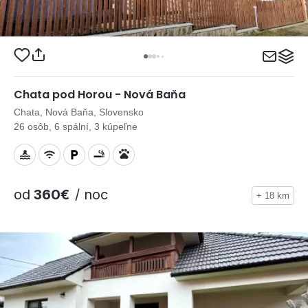
Chata pod Horou - Nová Baňa
Chata, Nová Baňa, Slovensko
26 osôb, 6 spální, 3 kúpeľne
od
360€
/ noc
+ 18 km