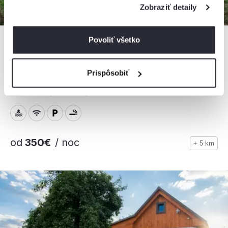
Zobraziť detaily
Povoliť všetko
Chalupa pod lesom
Prispôsobiť
Chalupa, Hodruša - Hámre, Slovensko
16 osôb, 4 spálne, 5 kúpeľní
od
350€
/ noc
+ 5 km