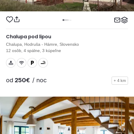
Chalupa pod lipou
Chalupa, Hodruša - Hámre, Slovensko
12 osôb, 4 spálne, 3 kúpeľne
od
250€
/ noc
+ 4 km