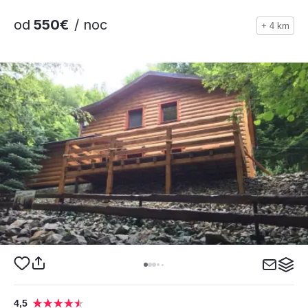
od
550€
/ noc
+ 4 km
4,5