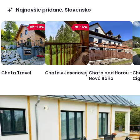
Najnovšie pridané, Slovensko
až
-10%
až
-5%
Chata Travel
Chata v Jasenovej
Chata pod Horou -
Ch
Nová Baňa
Ci