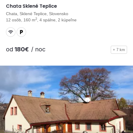
Chata Sklené Teplice
Chata, Sklené Teplice, Slovensko
2
12 osôb, 160 m
, 4 spálne, 2 kúpeľne
od
180€
/ noc
+ 7 km