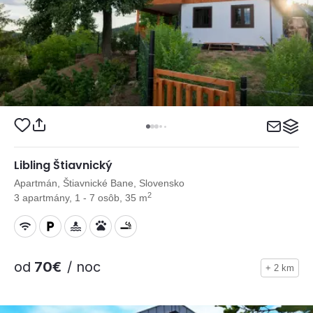
Libling Štiavnický
Apartmán, Štiavnické Bane, Slovensko
2
3 apartmány, 1 - 7 osôb, 35 m
od
70€
/ noc
+ 2 km