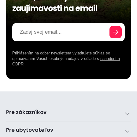
zaujímavosti na email
Prihlásením na odber newslettera vyjadrujete súhlas so
spracovaním Vašich osobných udajov v súlade s
nariadením
GDPR
Pre zákazníkov
Pre ubytovateľov