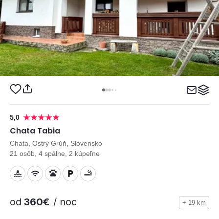
5,0
Chata Tabia
Chata, Ostrý Grúň, Slovensko
21 osôb, 4 spálne, 2 kúpeľne
od
360€
/ noc
+ 19 km