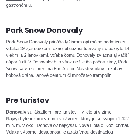
gastronómiu.
Park Snow Donovaly
Park Snow Donovaly prináša lyžiarom optimálne podmienky
vďaka 19 zjazdovkám rôznej obtiažnosti. Svahy sú pokryté 14
vlekmi a 2 lanovkami, vďaka čomu Donovaly zvládnu aj väčší
nápor ľudí. V Donovaloch to však nežije iba počas zimy, Park
Snow sa v lete mení na Fun Arénu. Návštevníkov tu zabaví
bobová dráha, lanové centrum či množstvo trampolín.
Pre turistov
Donovaly
sú lákadlom i pre turistov – v lete aj v zime.
Najvychytenejšími vrchmi sú Zvolen, ktorý je so svojimi 1 402
m n. m. v okolí Donovalov najvyšší, Nová Hoľa či Kozí chrbát.
Vďaka výbornej dostupnosti je atraktívnou destináciou