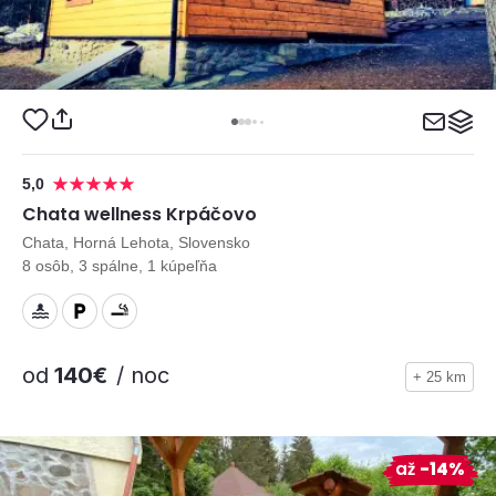
5,0
Chata wellness Krpáčovo
Chata, Horná Lehota, Slovensko
8 osôb, 3 spálne, 1 kúpeľňa
od
140€
/ noc
+ 25 km
až
-14%