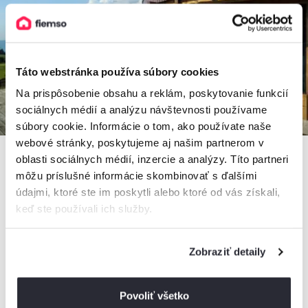
Táto webstránka používa súbory cookies
Na prispôsobenie obsahu a reklám, poskytovanie funkcií
sociálnych médií a analýzu návštevnosti používame
súbory cookie. Informácie o tom, ako používate naše
webové stránky, poskytujeme aj našim partnerom v
oblasti sociálnych médií, inzercie a analýzy. Títo partneri
môžu príslušné informácie skombinovať s ďalšími
MONTANA RESIDENCE - Chata El Clasico a Chata El
údajmi, ktoré ste im poskytli alebo ktoré od vás získali,
Niňo
keď ste používali ich služby.
Chata, Turčianske Jaseno, Slovensko
2 chaty, 1 - 12 osôb
Zobraziť detaily
Povoliť všetko
od
150€
/ noc