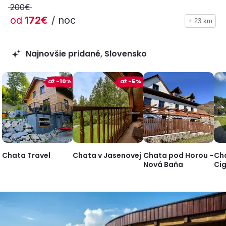
200€
od
172€
/ noc
+ 23 km
Najnovšie pridané, Slovensko
až
-10%
až
-5%
Chata Travel
Chata v Jasenovej
Chata pod Horou -
Ch
Nová Baňa
Ci