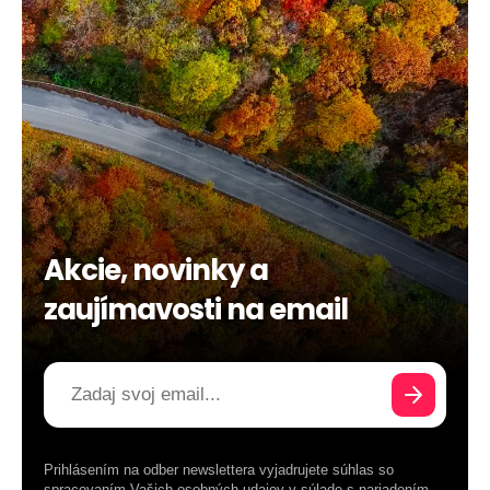
Akcie, novinky a
zaujímavosti na email
Prihlásením na odber newslettera vyjadrujete súhlas so
spracovaním Vašich osobných udajov v súlade s
nariadením