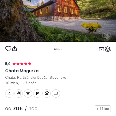
5,0
Chata Magurka
Chata, Partizánska Ľupča, Slovensko
10 izieb, 1 - 7 osôb
od
70€
/ noc
+ 17 km