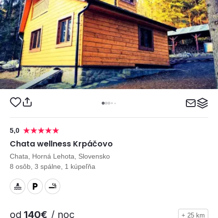
5,0
Chata wellness Krpáčovo
Chata, Horná Lehota, Slovensko
8 osôb, 3 spálne, 1 kúpeľňa
od
140€
/ noc
+ 25 km