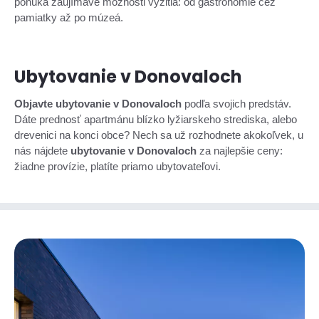
ponúka zaujímavé možnosti vyžitia: od gastronómie cez
pamiatky až po múzeá.
Ubytovanie v Donovaloch
Objavte ubytovanie v Donovaloch
podľa svojich predstáv.
Dáte prednosť apartmánu blízko lyžiarskeho strediska, alebo
drevenici na konci obce? Nech sa už rozhodnete akokoľvek, u
nás nájdete
ubytovanie v Donovaloch
za najlepšie ceny:
žiadne provízie, platíte priamo ubytovateľovi.