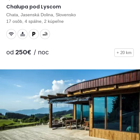
Chalupa pod Lyscom
Chata, Jasenská Dolina, Slovensko
17 osôb, 4 spálne, 2 kúpeľne
od
250€
/ noc
+ 20 km