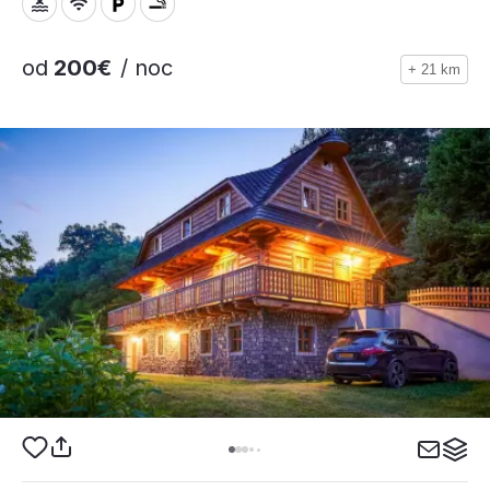
od
200€
/ noc
+ 21 km