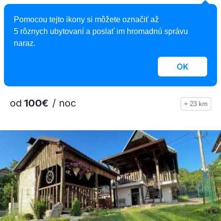
5,0
Pomocou tejto ikony si môžete označiť až
Apartmán Skalka 38
5 rôznych ubytovaní a poslať im hromadnú správu
naraz.
Apartmán, Kremnica, Slovensko
2
5 osôb, 50 m
, 1 spálňa, 1 kúpeľňa
OK
od
100€
/ noc
+ 23 km