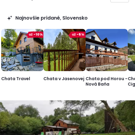
Najnovšie pridané, Slovensko
až
-10%
až
-5%
Chata Travel
Chata v Jasenovej
Chata pod Horou -
Ch
Nová Baňa
Ci