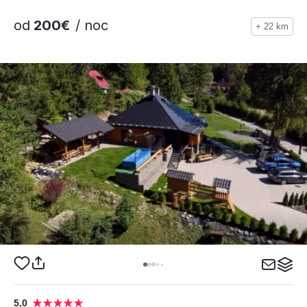
od
200€
/ noc
+ 22 km
5,0