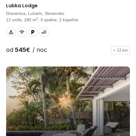
Lubka Lodge
Drevenica, Lučatín, Slovensko
2
12 osôb, 180 m
, 3 spálne, 2 kúpeľne
od
545€
/ noc
+ 13 km