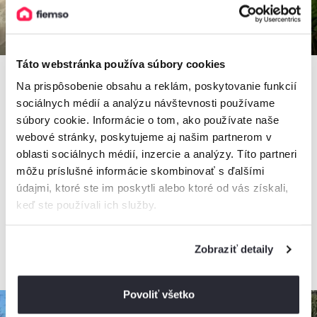
Táto webstránka používa súbory cookies
Na prispôsobenie obsahu a reklám, poskytovanie funkcií
sociálnych médií a analýzu návštevnosti používame
5,0
súbory cookie. Informácie o tom, ako používate naše
Chata Čremošné 105
webové stránky, poskytujeme aj našim partnerom v
Chata, Čremošné, Slovensko
oblasti sociálnych médií, inzercie a analýzy. Títo partneri
15 osôb, 4 spálne, 2 kúpeľne
môžu príslušné informácie skombinovať s ďalšími
údajmi, ktoré ste im poskytli alebo ktoré od vás získali,
keď ste používali ich služby.
200€
od
172€
/ noc
Zobraziť detaily
+ 23 km
Povoliť všetko