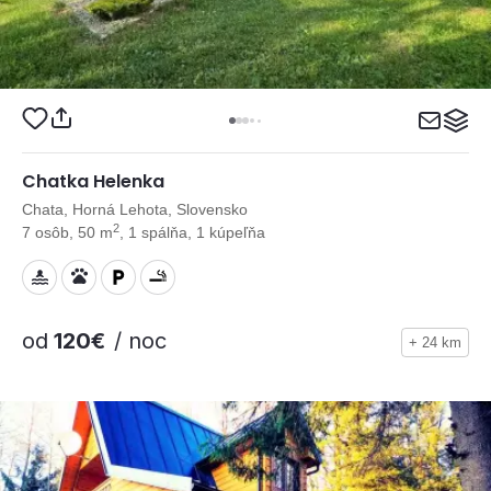
Chatka Helenka
Chata, Horná Lehota, Slovensko
2
7 osôb, 50 m
, 1 spálňa, 1 kúpeľňa
od
120€
/ noc
+ 24 km