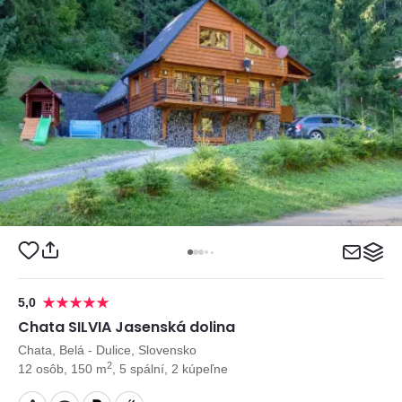
5,0
Chata SILVIA Jasenská dolina
Chata, Belá - Dulice, Slovensko
2
12 osôb, 150 m
, 5 spální, 2 kúpeľne