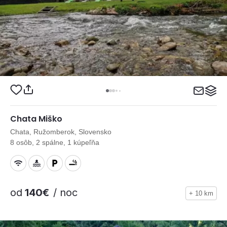
Chata Miško
Chata, Ružomberok, Slovensko
8 osôb, 2 spálne, 1 kúpeľňa
od
140€
/ noc
+ 10 km