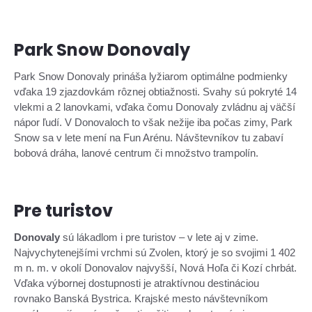
Park Snow Donovaly
Park Snow Donovaly prináša lyžiarom optimálne podmienky
vďaka 19 zjazdovkám rôznej obtiažnosti. Svahy sú pokryté 14
vlekmi a 2 lanovkami, vďaka čomu Donovaly zvládnu aj väčší
nápor ľudí. V Donovaloch to však nežije iba počas zimy, Park
Snow sa v lete mení na Fun Arénu. Návštevníkov tu zabaví
bobová dráha, lanové centrum či množstvo trampolín.
Pre turistov
Donovaly
sú lákadlom i pre turistov – v lete aj v zime.
Najvychytenejšími vrchmi sú Zvolen, ktorý je so svojimi 1 402
m n. m. v okolí Donovalov najvyšší, Nová Hoľa či Kozí chrbát.
Vďaka výbornej dostupnosti je atraktívnou destináciou
rovnako Banská Bystrica. Krajské mesto návštevníkom