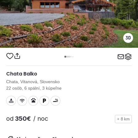
Chata Balko
Chata, Vitanová, Slovensko
22 osôb, 6 spální, 3 kúpeľne
od
350€
/ noc
+ 8 km