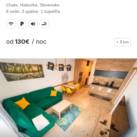
Chata, Habovka, Slovensko
8 osôb, 3 spálne, 1 kúpeľňa
od
130€
/ noc
+ 8 km