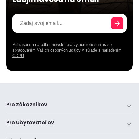
Prihlásením na odber newslettera vyjadrujete súhlas so
spracovaním Vašich osobných udajov v súlade s
nariadením
GDPR
Pre zákazníkov
Pre ubytovateľov