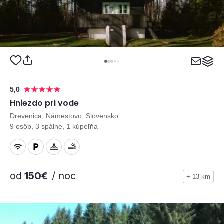
5,0
Hniezdo pri vode
Drevenica, Námestovo, Slovensko
9 osôb, 3 spálne, 1 kúpeľňa
od
150€
/ noc
+ 13 km