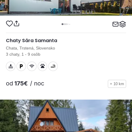
Chaty Sára Samanta
Chata, Trstená, Slovensko
3 chaty, 1 - 9 osôb
od
175€
/ noc
+ 10 km