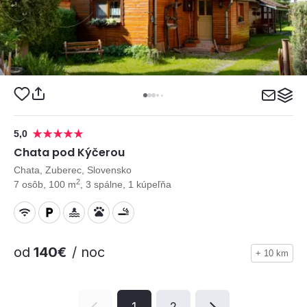
5,0
Chata pod Kýčerou
Chata, Zuberec, Slovensko
2
7 osôb, 100 m
, 3 spálne, 1 kúpeľňa
od
140€
/ noc
+ 10 km
1
2