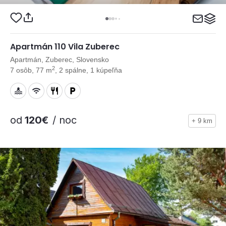
Apartmán 110 Vila Zuberec
Apartmán, Zuberec, Slovensko
2
7 osôb, 77 m
, 2 spálne, 1 kúpeľňa
od
120€
/ noc
+ 9 km