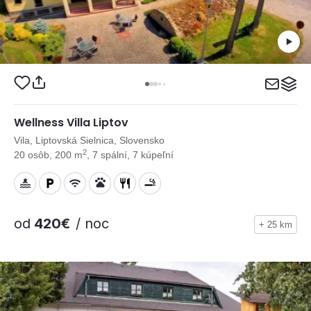
Wellness Villa Liptov
Vila, Liptovská Sielnica, Slovensko
2
20 osôb, 200 m
, 7 spální, 7 kúpeľní
od
420€
/ noc
+ 25 km