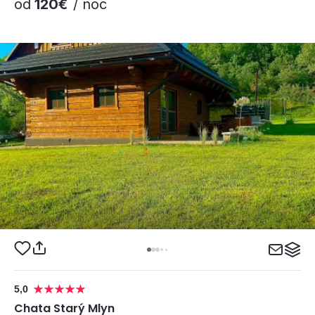
od
120€
/ noc
5,0
Chata Starý Mlyn