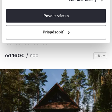
Povoliť všetko
Chata JJParadise
Chata, Oravice, Slovensko
10 osôb, 3 spálne, 1 kúpeľňa
Prispôsobiť
od
160€
/ noc
+ 8 km