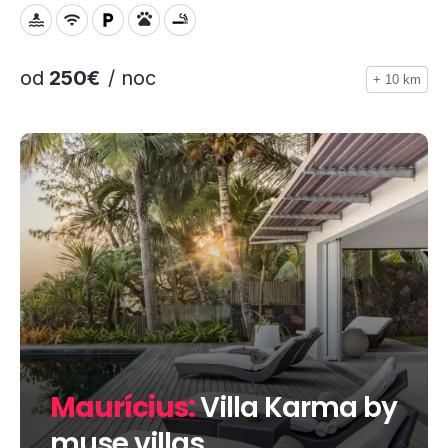
od
250€
/ noc
+ 10 km
Maurícius:
Villa Karma by
muse villas