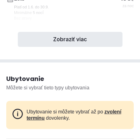
za noc
Platí od 1.6. do 30.9.
Minimálne
5 nocí
Bez stravy
Zobraziť viac
Ubytovanie
Môžete si vybrať tieto typy ubytovania
Ubytovanie si môžete vybrať až po
zvolení
termínu
dovolenky.