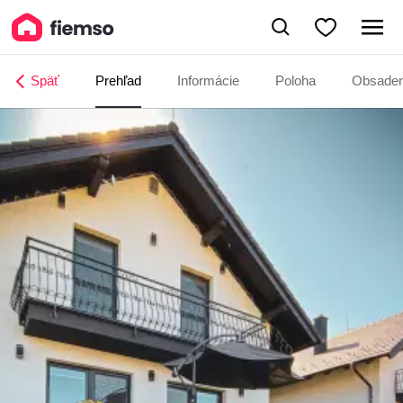
Chaty Sára Samanta
Späť
Prehľad
Informácie
Poloha
Obsade