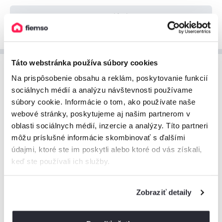
Zobraziť viac
Táto webstránka používa súbory cookies
Cenník ubytovania
Na prispôsobenie obsahu a reklám, poskytovanie funkcií
sociálnych médií a analýzu návštevnosti používame
Prehľad cien za ubytovanie, ktorý vám pomôže pri
súbory cookie. Informácie o tom, ako používate naše
plánovaní vášho pobytu.
webové stránky, poskytujeme aj našim partnerom v
oblasti sociálnych médií, inzercie a analýzy. Títo partneri
môžu príslušné informácie skombinovať s ďalšími
údajmi, ktoré ste im poskytli alebo ktoré od vás získali,
keď ste používali ich služby.
August 2026
Zobraziť detaily
375€
300€