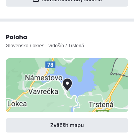
Poloha
Slovensko
okres Tvrdošín
Trstená
Zväčšiť mapu