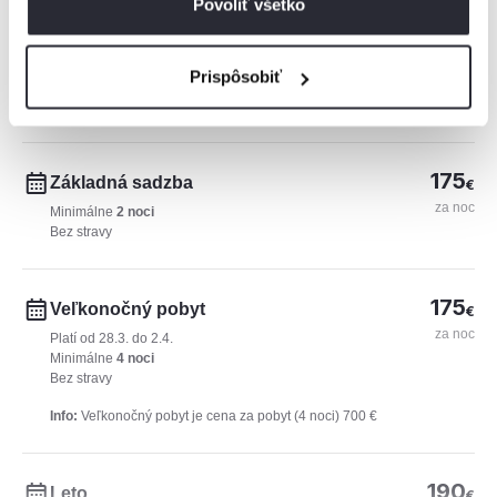
Povoliť všetko
225€
150€
75€
0€
Prispôsobiť
1
2
3
4
5
6
7
8
9
10
11
12
13
14
15
16
17
18
19
20
21
22
23
2
175
Základná sadzba
€
za noc
Minimálne
2 noci
Bez stravy
175
Veľkonočný pobyt
€
za noc
Platí od 28.3. do 2.4.
Minimálne
4 noci
Bez stravy
Info:
Veľkonočný pobyt je cena za pobyt (4 noci) 700 €
190
Leto
€