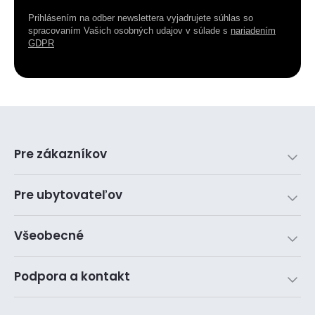
Prihlásením na odber newslettera vyjadrujete súhlas so
spracovaním Vašich osobných udajov v súlade s
nariadením
GDPR
Pre zákazníkov
Pre ubytovateľov
Všeobecné
Podpora a kontakt