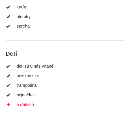
kaďa
uteráky
sprcha
Deti
deti sú u nás vítané
pieskovisko
trampolína
hojdačka
5 ďalších