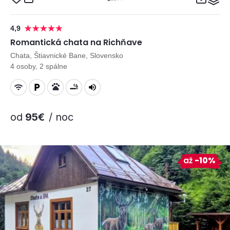
4,9
Romantická chata na Richňave
Chata, Štiavnické Bane, Slovensko
4 osoby, 2 spálne
od
95€
/ noc
až
-10%