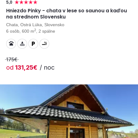
5,0
Hniezdo Pinky - chata v lese so saunou a kaďou
na strednom Slovensku
Chata, Ostrá Lúka, Slovensko
2
6 osôb, 600 m
, 2 spálne
175€
od
131,25€
/ noc