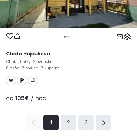
Chata Hajdukovo
Chata, Látky, Slovensko
8 osôb, 3 spálne, 3 kúpeľne
od
135€
/ noc
1
2
3