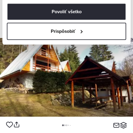
Povoliť všetko
od
110€
/ noc
Prispôsobiť