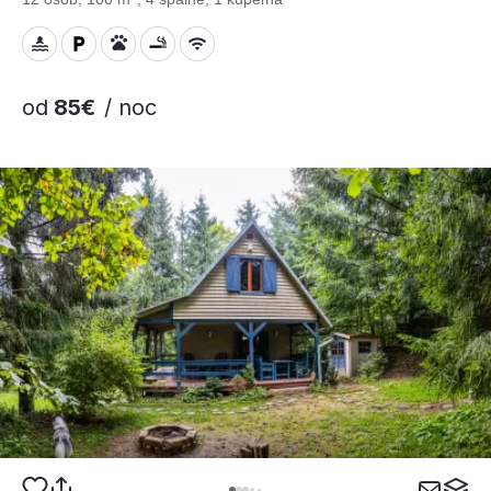
od
85€
/ noc