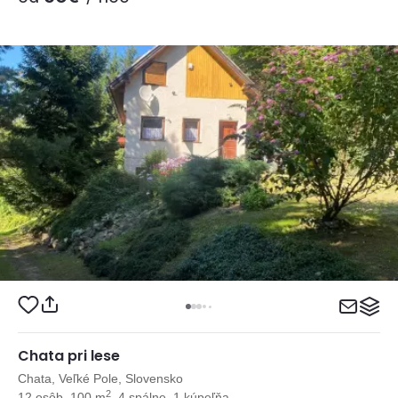
Chata pri lese
Chata, Veľké Pole, Slovensko
2
12 osôb, 100 m
, 4 spálne, 1 kúpeľňa