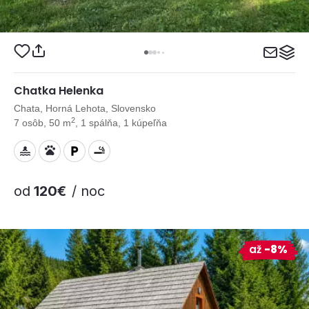
Chatka Helenka
Chata, Horná Lehota, Slovensko
2
7 osôb, 50 m
, 1 spálňa, 1 kúpeľňa
od
120€
/ noc
až
-8%