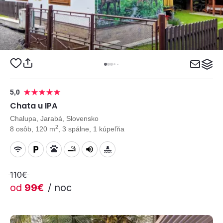
5,0
Chata u IPA
Chalupa, Jarabá, Slovensko
2
8 osôb, 120 m
, 3 spálne, 1 kúpeľňa
110€
od
99€
/ noc