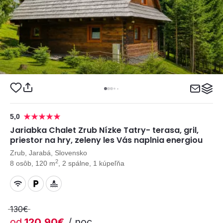
5,0
Jariabka Chalet Zrub Nízke Tatry- terasa, gril,
priestor na hry, zeleny les Vás naplnia energiou
Zrub, Jarabá, Slovensko
2
8 osôb, 120 m
, 2 spálne, 1 kúpeľňa
130€
od
120,90€
/ noc