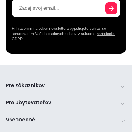
Prihlásením na odber newslettera vyjadrujete súhlas so
spracovaním Vašich osobných udajov v súlade s
nariadením
GDPR
Pre zákazníkov
Pre ubytovateľov
Všeobecné