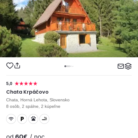
5,0
Chata Krpáčovo
Chata, Horná Lehota, Slovensko
8 osôb, 2 spálne, 2 kúpeľne
od
60€
/ noc