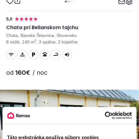
5,0
Chata pri Belianskom tajchu
Chata, Banská Štiavnica, Slovensko
2
8 osôb, 140 m
, 3 spálne, 2 kúpeľne
od
160€
/ noc
Táto webstránka používa súbory cookies