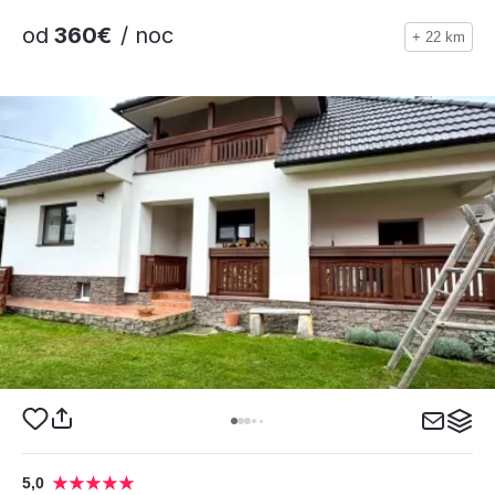
od
360€
/ noc
+ 22 km
5,0