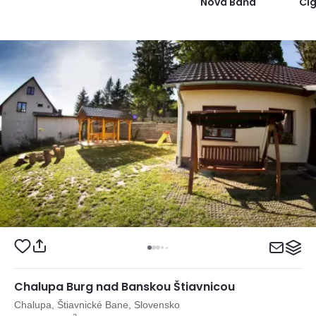
Nová Baňa
Ci
Chalupa Burg nad Banskou Štiavnicou
Chalupa, Štiavnické Bane, Slovensko