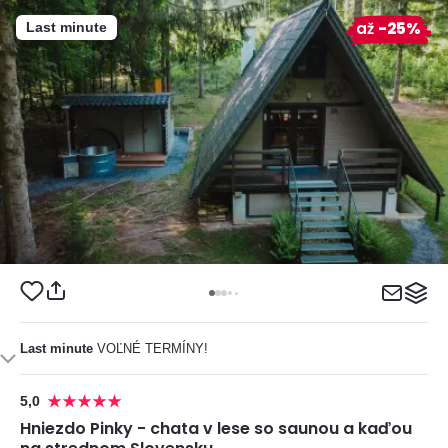
až
-25%
Last minute
Last minute
VOĽNÉ TERMÍNY!
5,0
Hniezdo Pinky - chata v lese so saunou a kaďou