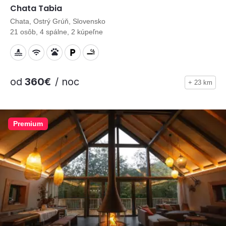
Chata Tabia
Chata, Ostrý Grúň, Slovensko
21 osôb, 4 spálne, 2 kúpeľne
od
360€
/ noc
+ 23 km
Premium