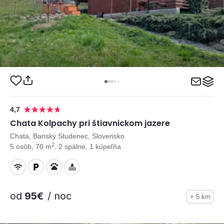
4,7
Chata Kolpachy pri štiavnickom jazere
Chata, Banský Studenec, Slovensko
2
5 osôb, 70 m
, 2 spálne, 1 kúpeľňa
od
95€
/ noc
+ 5 km