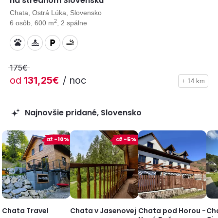
na strednom Slovensku
Chata, Ostrá Lúka, Slovensko
2
6 osôb, 600 m
, 2 spálne
175€
od
131,25€
/ noc
+ 14 km
Najnovšie pridané, Slovensko
až
-10%
až
-5%
Chata Travel
Chata v Jasenovej
Chata pod Horou -
Ch