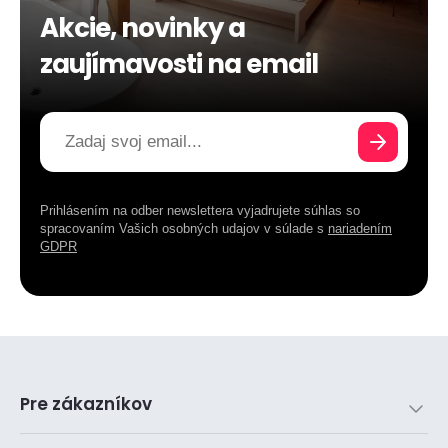
Akcie, novinky a
zaujímavosti na email
Prihlásením na odber newslettera vyjadrujete súhlas so
spracovaním Vašich osobných udajov v súlade s
nariadením
GDPR
Pre zákazníkov