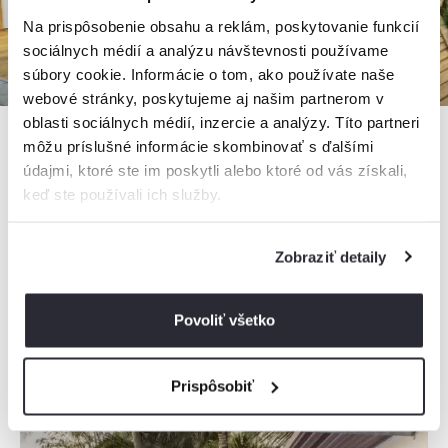
Na prispôsobenie obsahu a reklám, poskytovanie funkcií
sociálnych médií a analýzu návštevnosti používame
súbory cookie. Informácie o tom, ako používate naše
webové stránky, poskytujeme aj našim partnerom v
oblasti sociálnych médií, inzercie a analýzy. Títo partneri
môžu príslušné informácie skombinovať s ďalšími
údajmi, ktoré ste im poskytli alebo ktoré od vás získali,
Chata Vivienn
keď ste používali ich služby.
Chata, Hodruša - Hámre, Slovensko
2 apartmány, 1 - 12 osôb
Zobraziť detaily
Povoliť všetko
od
200€
/ noc
+ 11 km
Prispôsobiť