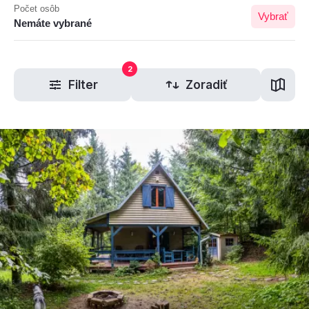
Počet osôb
Vybrať
Nemáte vybrané
2
Filter
Zoradiť