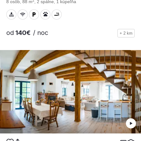
2
8 osôb, 88 m
, 2 spálne, 1 kúpeľňa
od
140€
/ noc
+ 2 km