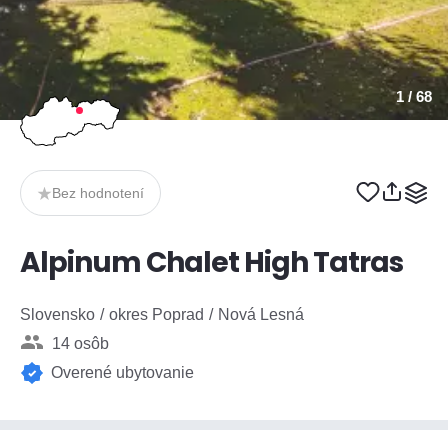
1
/ 68
Bez hodnotení
Alpinum Chalet High Tatras
Slovensko
okres Poprad
Nová Lesná
14 osôb
Overené ubytovanie