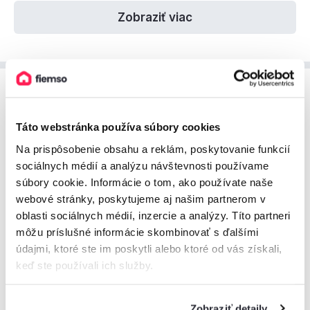
Zobraziť viac
Cenník ubytovania
Prehľad cien za ubytovanie, ktorý vám pomôže pri
Táto webstránka používa súbory cookies
plánovaní vášho pobytu.
Na prispôsobenie obsahu a reklám, poskytovanie funkcií
sociálnych médií a analýzu návštevnosti používame
súbory cookie. Informácie o tom, ako používate naše
August 2026
webové stránky, poskytujeme aj našim partnerom v
oblasti sociálnych médií, inzercie a analýzy. Títo partneri
môžu príslušné informácie skombinovať s ďalšími
1 450€
1 160€
údajmi, ktoré ste im poskytli alebo ktoré od vás získali,
870€
keď ste používali ich služby.
580€
290€
0€
Zobraziť detaily
1
2
3
4
5
6
7
8
9
10
11
12
13
14
15
16
17
18
19
20
21
22
23