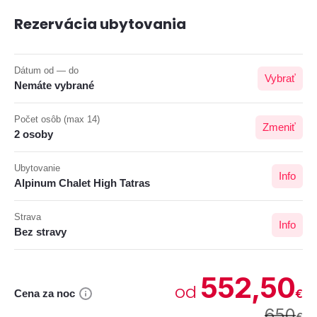
Rezervácia ubytovania
Dátum od — do
Vybrať
Nemáte vybrané
Počet osôb (max 14)
Zmeniť
2 osoby
Ubytovanie
Info
Alpinum Chalet High Tatras
Strava
Info
Bez stravy
552,50
od
€
Cena za noc
650
€