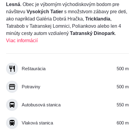
Lesná
. Obec je výborným východiskovým bodom pre
návštevu
Vysokých Tatier
s množstvom zábavy pre deti,
ako napríklad Galéria Dobrá Hračka,
Tricklandia
,
Tatrabob v Tatranskej Lomnici, Poliankovo alebo len 4
minúty cesty autom vzdialený
Tatranský Dinopark
.
Viac informácií
Reštaurácia
500 m
Potraviny
500 m
Autobusová stanica
550 m
Vlaková stanica
600 m