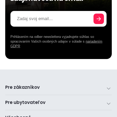
Prihlásením na odber newslettera vyjadrujete súhlas so
spracovaním Vašich osobných udajov v súlade s
nariadením
GDPR
Pre zákazníkov
Pre ubytovateľov