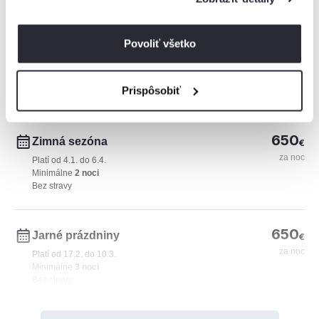
Povoliť všetko
650
Základná sadzba
€
za noc
Minimálne
2 noci
Prispôsobiť
Bez stravy
650
Zimná sezóna
€
za noc
Platí od 4.1. do 6.4.
Minimálne
2 noci
Bez stravy
650
Jarné prázdniny
€
za noc
Platí od 17.2. do 10.3.
Minimálne
3 noci
Bez stravy