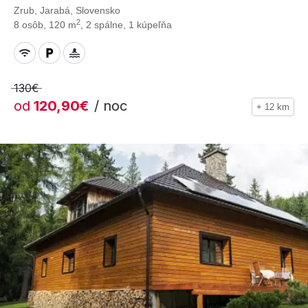
Zrub, Jarabá, Slovensko
2
8 osôb, 120 m
, 2 spálne, 1 kúpeľňa
130€
od
120,90€
/ noc
+ 12 km