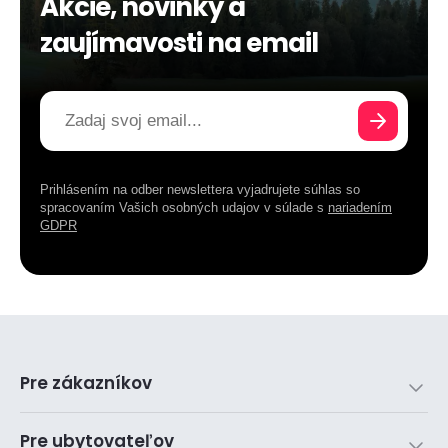
Akcie, novinky a
zaujímavosti na email
Prihlásením na odber newslettera vyjadrujete súhlas so
spracovaním Vašich osobných udajov v súlade s
nariadením
GDPR
Pre zákazníkov
Pre ubytovateľov