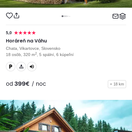
5,0
Horáreň na Váhu
Chata, Vikartovce, Slovensko
2
18 osôb, 320 m
, 5 spální, 6 kúpeľní
od
399€
/ noc
+ 18 km