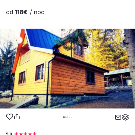
od
118€
/ noc
5,0