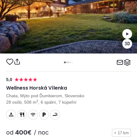
5,0
Wellness Horská Vílenka
Chata, Mýto pod Ďumbierom, Slovensko
2
28 osôb, 508 m
, 6 spální, 7 kúpeľní
od
400€
/ noc
+ 17 km