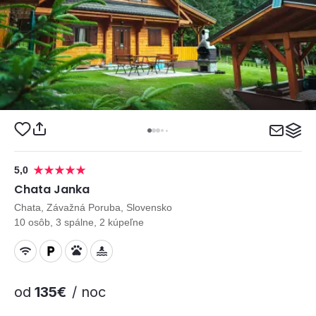
5,0
Chata Janka
Chata, Závažná Poruba, Slovensko
10 osôb, 3 spálne, 2 kúpeľne
od
135€
/ noc