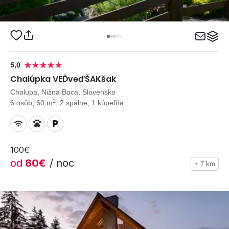
5,0
Chalúpka VEĎveďŠAKšak
Chalupa, Nižná Boca, Slovensko
2
6 osôb, 60 m
, 2 spálne, 1 kúpeľňa
100€
od
80€
/ noc
+ 7 km