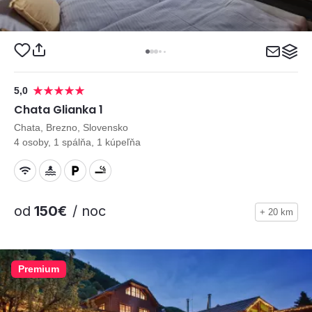
5,0
Chata Glianka 1
Chata, Brezno, Slovensko
4 osoby, 1 spálňa, 1 kúpeľňa
od
150€
/ noc
+ 20 km
Premium