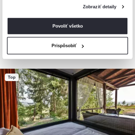
5,0
Zobraziť detaily
Chalupa Raj
Chata, Zázrivá, Slovensko
2
2 apartmány, 1 - 10 osôb, 36 m
Povoliť všetko
Prispôsobiť
od
150€
/ noc
+ 12 km
Top