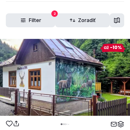
2
Filter
Zoradiť
až
-10%