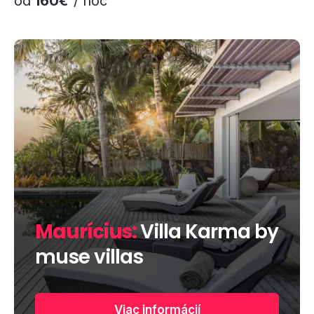
od
160€
/ noc
Maurícius:
Villa Karma by
muse villas
Viac informácií