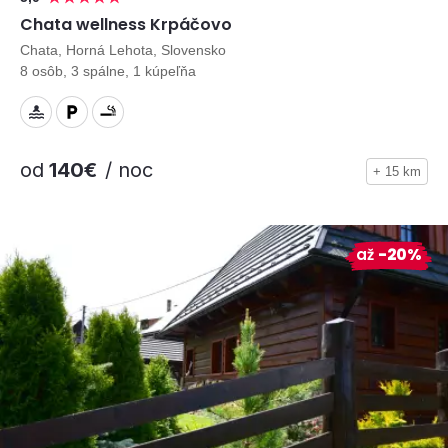
Chata wellness Krpáčovo
Chata, Horná Lehota, Slovensko
8 osôb, 3 spálne, 1 kúpeľňa
od
140€
/ noc
+ 15 km
až
-20%