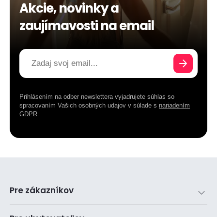
Akcie, novinky a
zaujímavosti na email
Prihlásením na odber newslettera vyjadrujete súhlas so
spracovaním Vašich osobných udajov v súlade s
nariadením
GDPR
Pre zákazníkov