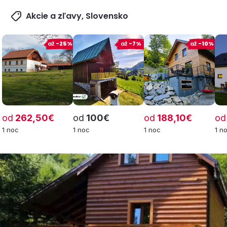
Akcie a zľavy, Slovensko
až
-25%
až
-7%
až
-10%
od
262,50€
od
100€
od
188,10€
od
1 noc
1 noc
1 noc
1 n