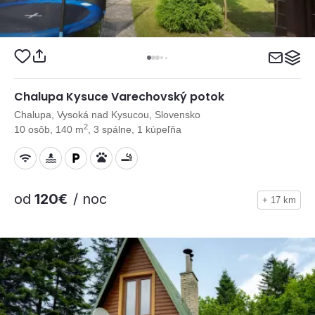
Chalupa Kysuce Varechovský potok
Chalupa, Vysoká nad Kysucou, Slovensko
2
10 osôb, 140 m
, 3 spálne, 1 kúpeľňa
od
120€
/ noc
+ 17 km