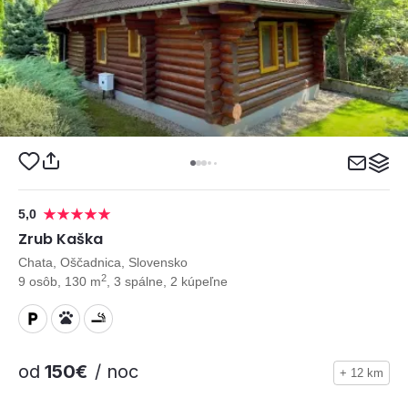
5,0
Zrub Kaška
Chata, Oščadnica, Slovensko
2
9 osôb, 130 m
, 3 spálne, 2 kúpeľne
od
150€
/ noc
+ 12 km