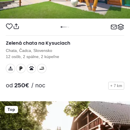
Zelená chata na Kysuciach
Chata, Čadca, Slovensko
12 osôb, 2 spálne, 2 kúpeľne
od
250€
/ noc
+ 7 km
Top