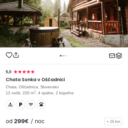
5,0
Chata Sonka v Oščadnici
Chata, Oščadnica, Slovensko
2
12 osôb, 220 m
, 4 spálne, 2 kúpeľne
od
299€
/ noc
+ 15 km