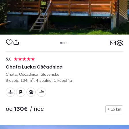
5,0
Chata Lucka Oščadnica
Chata, Oščadnica, Slovensko
2
8 osôb, 104 m
, 4 spálne, 1 kúpeľňa
od
130€
/ noc
+ 15 km