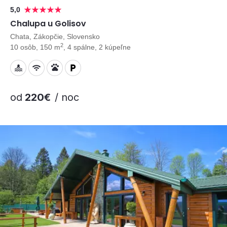
5,0
Chalupa u Golisov
Chata, Zákopčie, Slovensko
2
10 osôb, 150 m
, 4 spálne, 2 kúpeľne
od
220€
/ noc