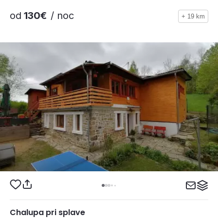
od
130€
/ noc
+ 19 km
Chalupa pri splave