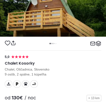
5,0
Chalet Kosorky
Chalet, Oščadnica, Slovensko
9 osôb, 2 spálne, 1 kúpeľňa
od
130€
/ noc
+ 13 km