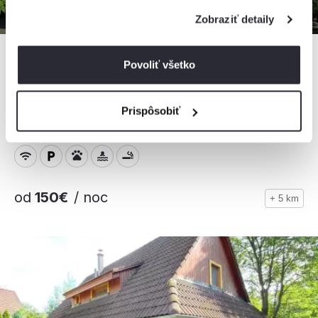
Zobraziť detaily
Povoliť všetko
Chata Olešná
Prispôsobiť
Chata, Olešná, Slovensko
7 osôb, 3 spálne, 1 kúpeľňa
od
150€
/ noc
+ 5 km