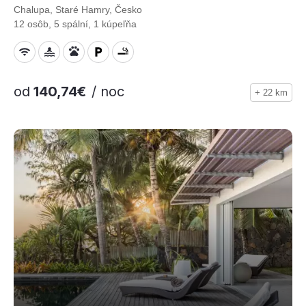
Chalupa, Staré Hamry, Česko
12 osôb, 5 spální, 1 kúpeľňa
od
140,74€
/ noc
+ 22 km