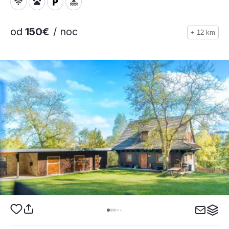
od
150€
/ noc
+ 12 km