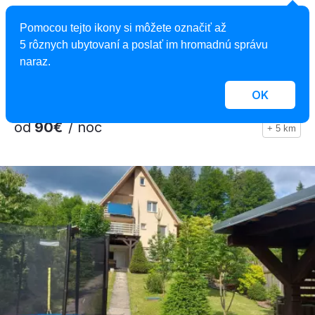
Chatka víkend - Kysuce
Pomocou tejto ikony si môžete označiť až
Chata, Dlhá nad Kysucou, Slovensko
5 rôznych ubytovaní a poslať im hromadnú správu
2
8 osôb, 800 m
, 3 spálne, 1 kúpeľňa
naraz.
OK
od
90€
/ noc
+ 5 km