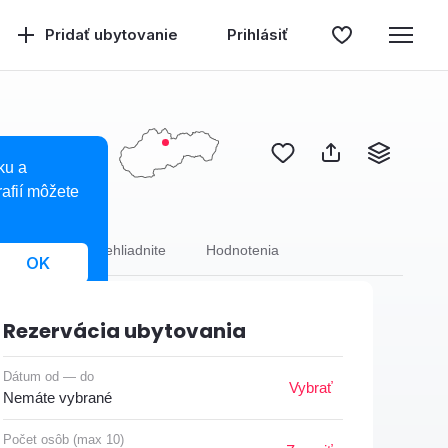
Pridať ubytovanie
Prihlásiť
ku a
afií môžete
trava
Neprehliadnite
Hodnotenia
OK
Rezervácia ubytovania
Dátum od — do
Vybrať
Nemáte vybrané
Počet osôb (max 10)