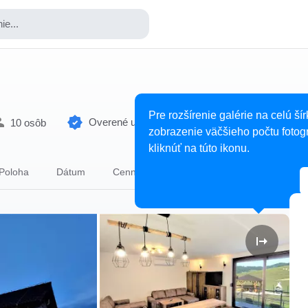
ie...
Pre rozšírenie galérie na celú šír
Overené ubytovanie
10 osôb
zobrazenie väčšieho počtu fotogr
kliknúť na túto ikonu.
Poloha
Dátum
Cenník
Osoby
Ubytovanie
S