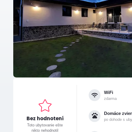
WiFi
zdarma
Domáce zvier
Bez hodnotení
po dohode s ub
Toto ubytovanie ešte
nikto nehodnotil