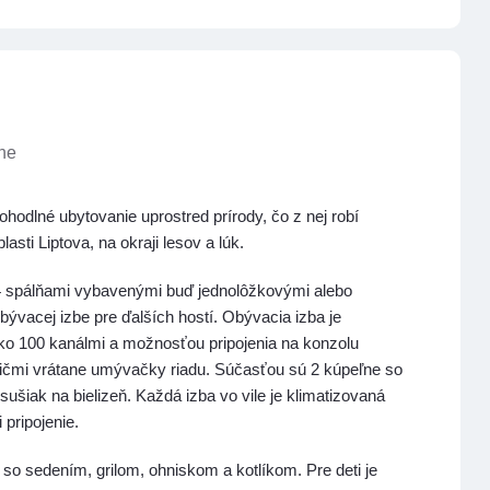
ľne
hodlné ubytovanie uprostred prírody, čo z nej robí
sti Liptova, na okraji lesov a lúk.
4 spálňami vybavenými buď jednolôžkovými alebo
bývacej izbe pre ďalších hostí. Obývacia izba je
ko 100 kanálmi a možnosťou pripojenia na konzolu
ičmi vrátane umývačky riadu. Súčasťou sú 2 kúpeľne so
ušiak na bielizeň. Každá izba vo vile je klimatizovaná
pripojenie.
so sedením, grilom, ohniskom a kotlíkom. Pre deti je