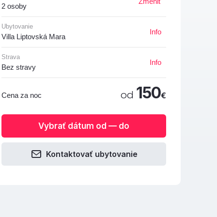
Zmeniť
2 osoby
Ubytovanie
Info
Villa Liptovská Mara
Strava
Info
Bez stravy
150
od
€
Cena za noc
Vybrať dátum od — do
Kontaktovať ubytovanie