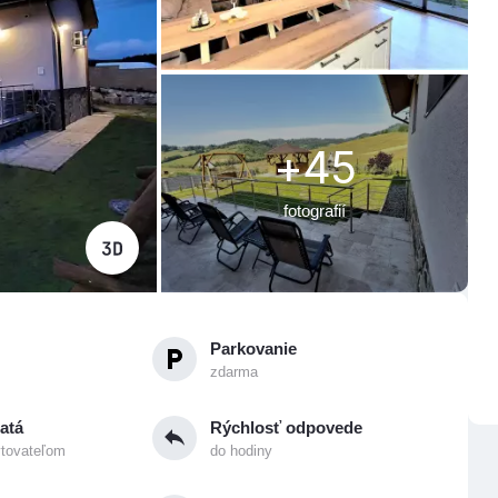
+45
fotografií
Parkovanie
zdarma
atá
Rýchlosť odpovede
ytovateľom
do hodiny