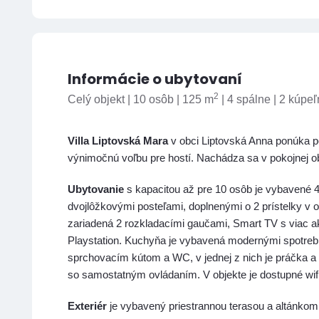
Informácie o ubytovaní
2
Celý objekt | 10 osôb | 125 m
| 4 spálne | 2 kúpe
Villa Liptovská Mara
v obci Liptovská Anna ponúka po
výnimočnú voľbu pre hostí. Nachádza sa v pokojnej obla
Ubytovanie
s kapacitou až pre 10 osôb je vybavené 
dvojlôžkovými posteľami, doplnenými o 2 prístelky v o
zariadená 2 rozkladacími gaučami, Smart TV s viac a
Playstation. Kuchyňa je vybavená modernými spotreb
sprchovacím kútom a WC, v jednej z nich je práčka a s
so samostatným ovládaním. V objekte je dostupné wifi 
Exteriér
je vybavený priestrannou terasou a altánkom 