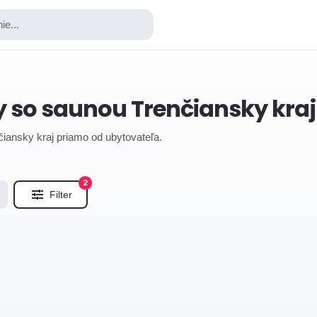
ie...
y so saunou Trenčiansky kraj
nčiansky kraj priamo od ubytovateľa.
2
Filter