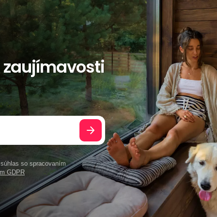
a zaujímavosti
e súhlas so spracovaním
ním GDPR