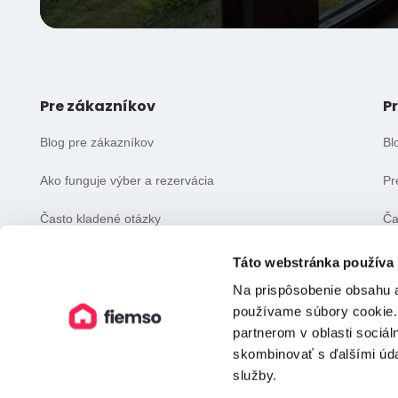
Pre zákazníkov
P
Blog pre zákazníkov
Bl
Ako funguje výber a rezervácia
Pr
Často kladené otázky
Ča
Všeobecné obchodné podmienky
Vš
Táto webstránka používa
Na prispôsobenie obsahu a
používame súbory cookie.
partnerom v oblasti sociál
skombinovať s ďalšími údaj
služby.
©️ fiemso 2026 — Všetky práva vyhradené