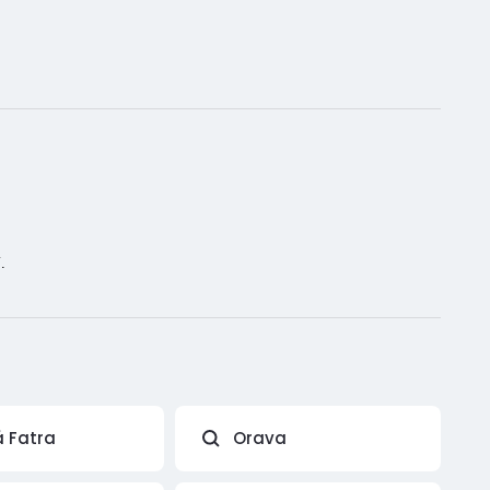
.
á Fatra
Orava