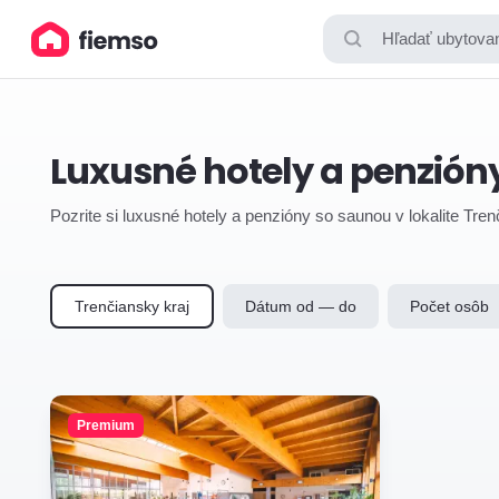
Hľadať ubytovan
Luxusné hotely a penzión
Pozrite si luxusné hotely a penzióny so saunou v lokalite Tre
Trenčiansky kraj
Dátum od — do
Počet osôb
Premium