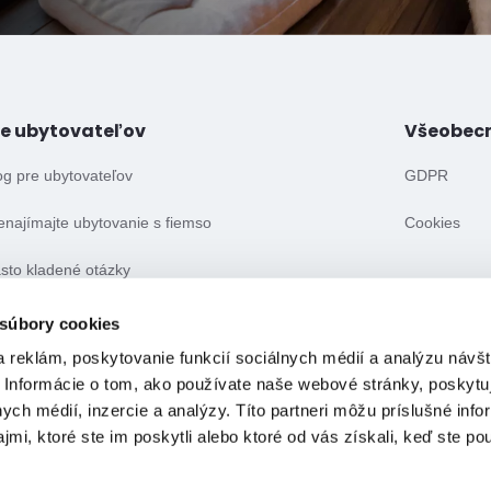
re ubytovateľov
Všeobec
og pre ubytovateľov
GDPR
enajímajte ubytovanie s fiemso
Cookies
sto kladené otázky
eobecné obchodné podmienky
 súbory cookies
 reklám, poskytovanie funkcií sociálnych médií a analýzu návšt
 Informácie o tom, ako používate naše webové stránky, poskytu
nych médií, inzercie a analýzy. Títo partneri môžu príslušné info
mi, ktoré ste im poskytli alebo ktoré od vás získali, keď ste pou