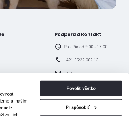
né
Podpora a kontakt
Po - Pia od 9:00 - 17:00
+421 2/222 002 12
info@fiemso.com
Povoliť všetko
evnosti
jeme aj našim
Prispôsobiť
rmácie
žívali ich