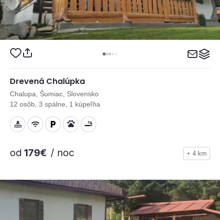
Drevená Chalúpka
Chalupa, Šumiac, Slovensko
12 osôb, 3 spálne, 1 kúpeľňa
od
179€
/ noc
+ 4 km