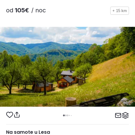
od
105€
/ noc
+ 15 km
Na samote u Lesa