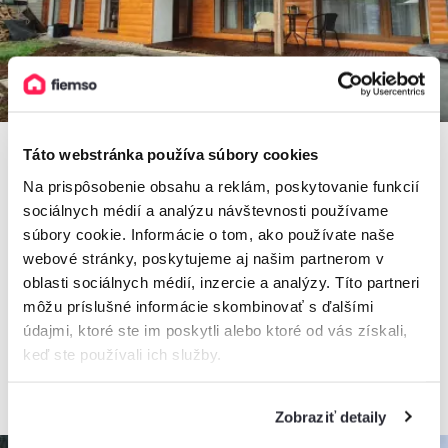
Táto webstránka používa súbory cookies
Na prispôsobenie obsahu a reklám, poskytovanie funkcií
5,0
sociálnych médií a analýzu návštevnosti používame
Chata Čučoriedka
súbory cookie. Informácie o tom, ako používate naše
webové stránky, poskytujeme aj našim partnerom v
Chata, Telgárt, Slovensko
2
8 osôb, 120 m
oblasti sociálnych médií, inzercie a analýzy. Títo partneri
, 2 spálne, 2 kúpeľne
môžu príslušné informácie skombinovať s ďalšími
údajmi, ktoré ste im poskytli alebo ktoré od vás získali,
keď ste používali ich služby.
od
140€
/ noc
Zobraziť detaily