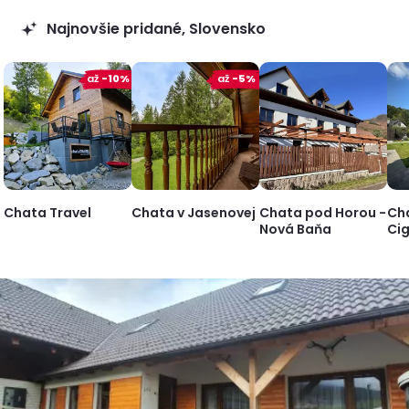
Najnovšie pridané, Slovensko
až
-10%
až
-5%
Chata Travel
Chata v Jasenovej
Chata pod Horou -
Ch
Nová Baňa
Ci