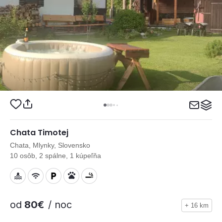
Chata Timotej
Chata, Mlynky, Slovensko
10 osôb, 2 spálne, 1 kúpeľňa
od
80€
/ noc
+ 16 km