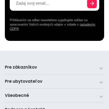
Prihlásením na odber newslettera vyjadrujete súhlas so
spracovaním Vašich osobných udajov v súlade s
nariadením
GDPR
Pre zákazníkov
Pre ubytovateľov
Všeobecné