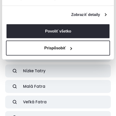
Boli zobrazené všetky ubytovania z tejto
lokality
Zobraziť detaily
Ak ste nenašli vhodné ubytovanie pre vás, skúste pohľadať v
najbližšom okolí.
Povoliť všetko
Prispôsobiť
Vysoké Tatry
Nízke Tatry
Malá Fatra
Veľká Fatra