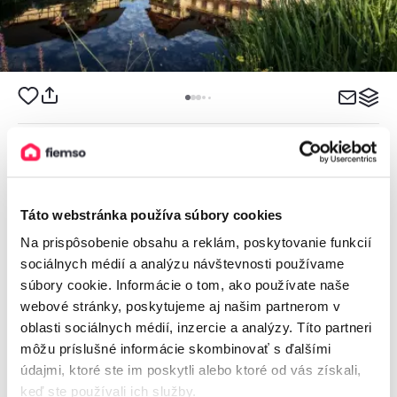
APARTMÁNY SILEAS
Apartmán, Veľká Lomnica, Slovensko
2
20 apartmánov, 1 - 5 osôb, 50 - 70 m
Táto webstránka používa súbory cookies
Na prispôsobenie obsahu a reklám, poskytovanie funkcií
sociálnych médií a analýzu návštevnosti používame
od
60€
/ noc
+ 7 km
súbory cookie. Informácie o tom, ako používate naše
webové stránky, poskytujeme aj našim partnerom v
oblasti sociálnych médií, inzercie a analýzy. Títo partneri
môžu príslušné informácie skombinovať s ďalšími
údajmi, ktoré ste im poskytli alebo ktoré od vás získali,
keď ste používali ich služby.