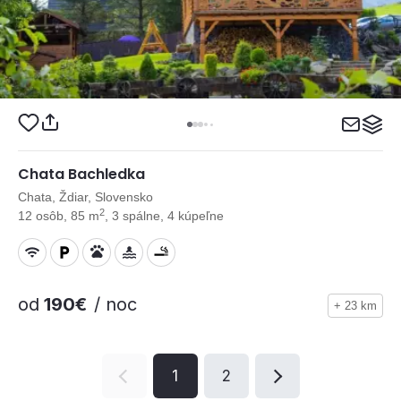
Chata Bachledka
Chata, Ždiar, Slovensko
2
12 osôb, 85 m
, 3 spálne, 4 kúpeľne
od
190€
/ noc
+ 23 km
1
2