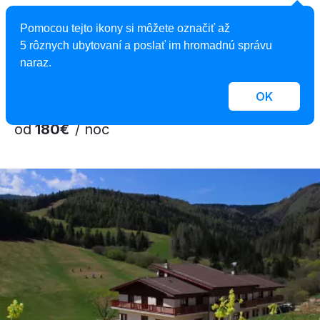
Vila Lavína
Pomocou tejto ikony si môžete označiť až
Penzión, Vysoké Tatry, Slovensko
5 rôznych ubytovaní a poslať im hromadnú správu
2
7 apartmánov, 1 - 4 osoby, 38 - 55 m
naraz.
OK
od
180€
/ noc