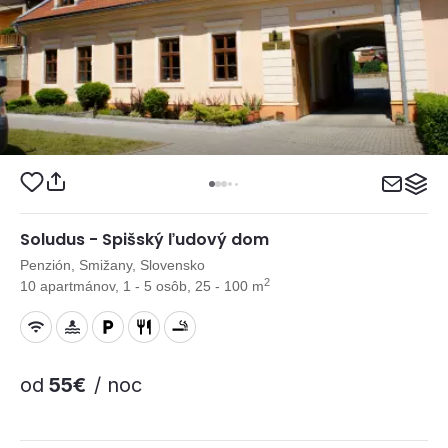
Soludus - Spišský ľudový dom
Penzión, Smižany, Slovensko
2
10 apartmánov, 1 - 5 osôb, 25 - 100 m
od
55€
/ noc