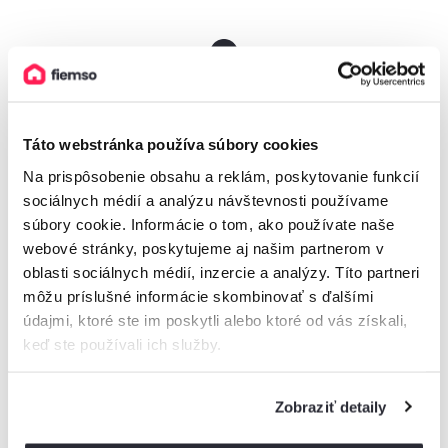
Boli zobrazené všetky ubytovania z tejto
lokality
Táto webstránka používa súbory cookies
Ak ste nenašli vhodné ubytovanie pre vás, skúste pohľadať v
najbližšom okolí.
Na prispôsobenie obsahu a reklám, poskytovanie funkcií
sociálnych médií a analýzu návštevnosti používame
súbory cookie. Informácie o tom, ako používate naše
webové stránky, poskytujeme aj našim partnerom v
oblasti sociálnych médií, inzercie a analýzy. Títo partneri
Vysoké Tatry
môžu príslušné informácie skombinovať s ďalšími
údajmi, ktoré ste im poskytli alebo ktoré od vás získali,
keď ste používali ich služby.
Nízke Tatry
Malá Fatra
Zobraziť detaily