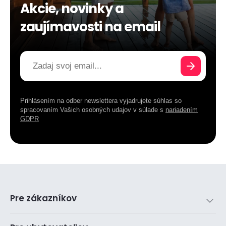
Akcie, novinky a
zaujímavosti na email
Prihlásením na odber newslettera vyjadrujete súhlas so
spracovaním Vašich osobných udajov v súlade s
nariadením
GDPR
Pre zákazníkov