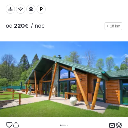
od
220€
/ noc
+ 18 km