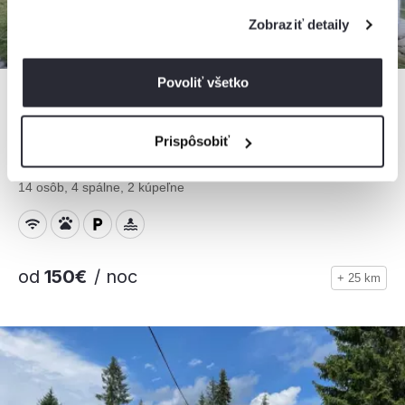
Zobraziť detaily
Povoliť všetko
Prispôsobiť
Drevenica Rybárie
Chata, Korňa, Slovensko
14 osôb, 4 spálne, 2 kúpeľne
od
150€
/ noc
+ 25 km