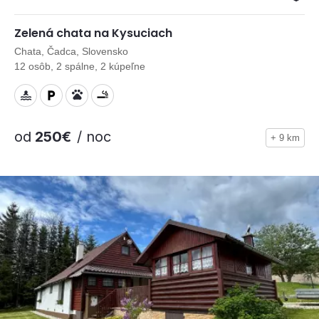
Zelená chata na Kysuciach
Chata, Čadca, Slovensko
12 osôb, 2 spálne, 2 kúpeľne
od
250€
/ noc
+ 9 km