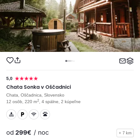
5,0
Chata Sonka v Oščadnici
Chata, Oščadnica, Slovensko
2
12 osôb, 220 m
, 4 spálne, 2 kúpeľne
od
299€
/ noc
+ 7 km