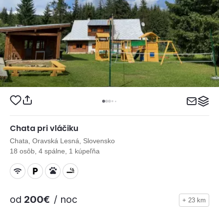
Chata pri vláčiku
Chata, Oravská Lesná, Slovensko
18 osôb, 4 spálne, 1 kúpeľňa
od
200€
/ noc
+ 23 km