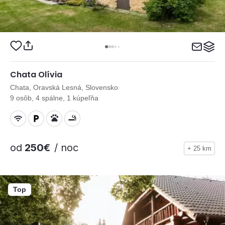
Chata Olívia
Chata, Oravská Lesná, Slovensko
9 osôb, 4 spálne, 1 kúpeľňa
od
250€
/ noc
+ 25 km
Top