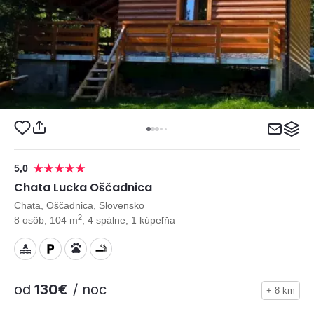
5,0
Chata Lucka Oščadnica
Chata, Oščadnica, Slovensko
2
8 osôb, 104 m
, 4 spálne, 1 kúpeľňa
od
130€
/ noc
+ 8 km