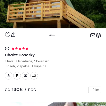
5,0
Chalet Kosorky
Chalet, Oščadnica, Slovensko
9 osôb, 2 spálne, 1 kúpeľňa
od
130€
/ noc
+ 9 km