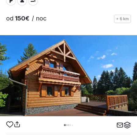
od
150€
/ noc
+ 6 km