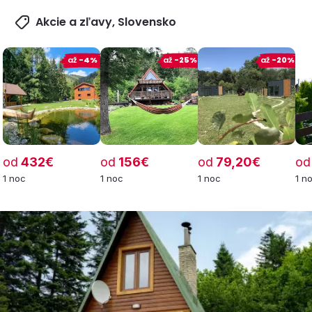
Akcie a zľavy, Slovensko
až
-4%
až
-25%
až
-20%
od
432€
od
156€
od
79,20€
od
1 noc
1 noc
1 noc
1 n