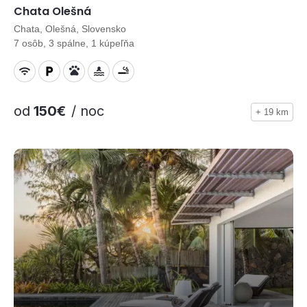
Chata Olešná
Chata, Olešná, Slovensko
7 osôb, 3 spálne, 1 kúpeľňa
od
150€
/ noc
+ 19 km