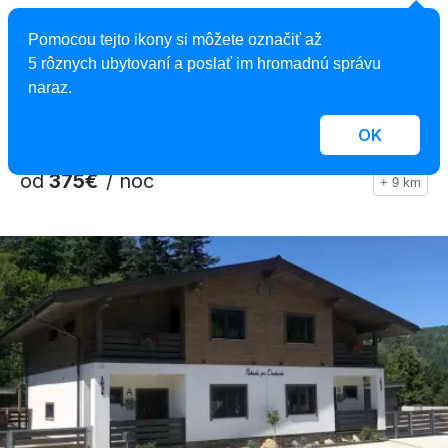
Chata Fuňák
Pomocou tejto ikony si môžete označiť až
Chata, Oščadnica, Slovensko
5 rôznych ubytovaní a poslať im hromadnú správu
25 osôb, 9 spální
naraz.
OK
od
375€
/ noc
+ 9 km