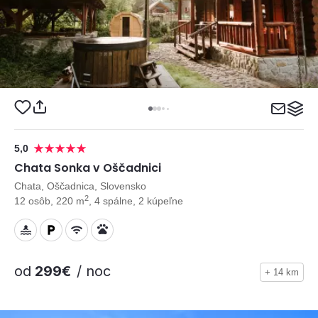
5,0
Chata Sonka v Oščadnici
Chata, Oščadnica, Slovensko
2
12 osôb, 220 m
, 4 spálne, 2 kúpeľne
od
299€
/ noc
+ 14 km