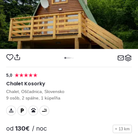
5,0
Chalet Kosorky
Chalet, Oščadnica, Slovensko
9 osôb, 2 spálne, 1 kúpeľňa
od
130€
/ noc
+ 13 km