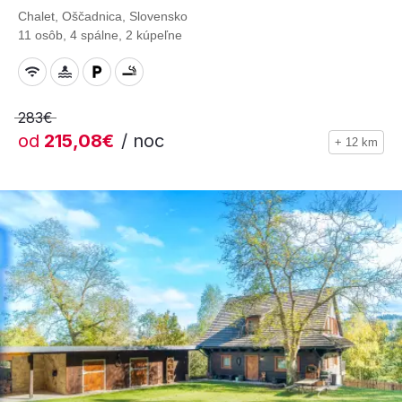
Chalet, Oščadnica, Slovensko
11 osôb, 4 spálne, 2 kúpeľne
283€
od
215,08€
/ noc
+ 12 km