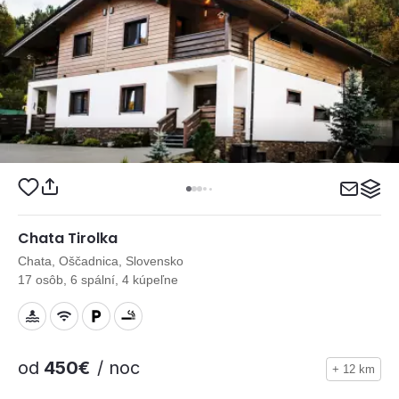
Chata Tirolka
Chata, Oščadnica, Slovensko
17 osôb, 6 spální, 4 kúpeľne
od
450€
/ noc
+ 12 km