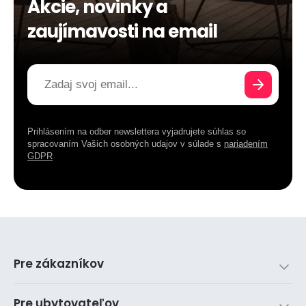
Akcie, novinky a
zaujímavosti na email
Prihlásením na odber newslettera vyjadrujete súhlas so
spracovaním Vašich osobných udajov v súlade s
nariadením
GDPR
Pre zákazníkov
Pre ubytovateľov