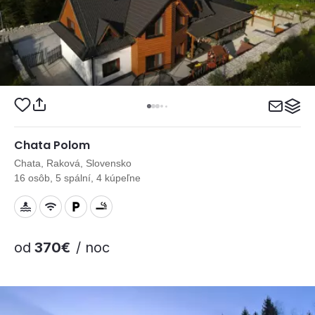
Chata Polom
Chata, Raková, Slovensko
16 osôb, 5 spální, 4 kúpeľne
od
370€
/ noc