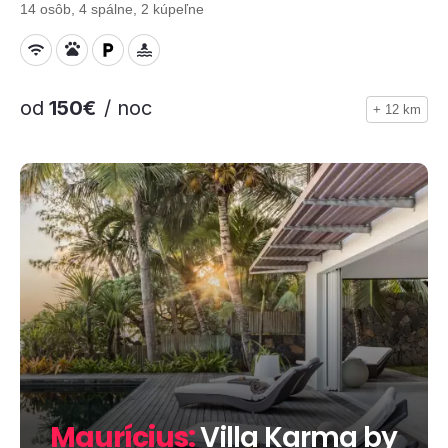
14 osôb, 4 spálne, 2 kúpeľne
od
150€
/ noc
+ 12 km
Maurícius:
Villa Karma by