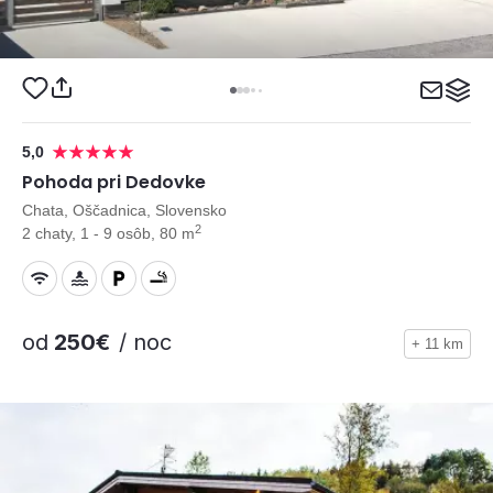
5,0
Pohoda pri Dedovke
Chata, Oščadnica, Slovensko
2
2 chaty, 1 - 9 osôb, 80 m
od
250€
/ noc
+ 11 km