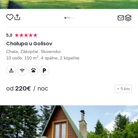
5,0
Chalupa u Golisov
Chata, Zákopčie, Slovensko
2
10 osôb, 150 m
, 4 spálne, 2 kúpeľne
od
220€
/ noc
+ 5 km