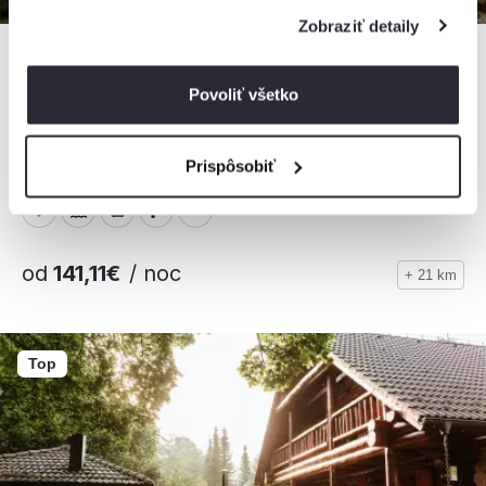
Zobraziť detaily
Povoliť všetko
Chalupa pri splave
Chalupa, Staré Hamry, Česko
Prispôsobiť
12 osôb, 5 spální, 1 kúpeľňa
od
141,11€
/ noc
+ 21 km
Top