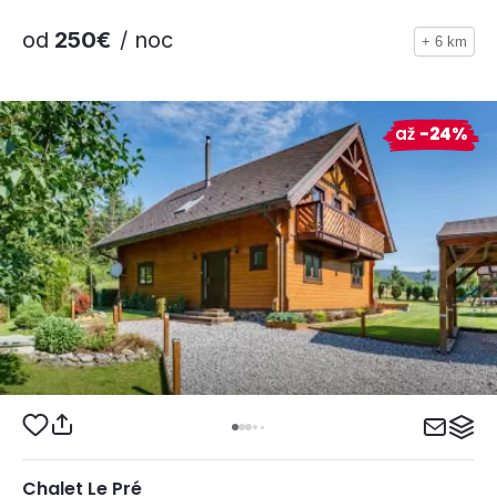
od
250€
/ noc
+ 6 km
až
-24%
Chalet Le Pré