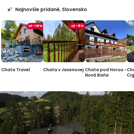
Najnovšie pridané, Slovensko
až
-10%
až
-5%
Chata Travel
Chata v Jasenovej
Chata pod Horou -
Ch
Nová Baňa
Ci