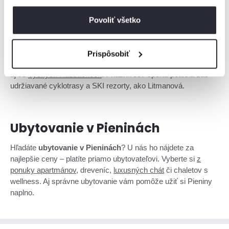
Atrakcie
Povoliť všetko
Atrakciou, ktorú by ste v Pieninách nemali vynechať, je
Červený kláštor
– kúpeľná obec s kláštorom zo 14. storočia.
Prispôsobiť
Okrem Červeného kláštora si návštevníci Pienín užijú kúpele
aj vo
Vyšných Ružbachoch
. Priaznivcov športu potešia zas
udržiavané cyklotrasy a SKI rezorty, ako Litmanová.
Ubytovanie v Pieninách
Hľadáte
ubytovanie v Pieninách
? U nás ho nájdete za
najlepšie ceny – platíte priamo ubytovateľovi. Vyberte si
z
ponuky apartmánov
, dreveníc,
luxusných chát
či chaletov s
wellness. Aj správne ubytovanie vám pomôže užiť si Pieniny
naplno.