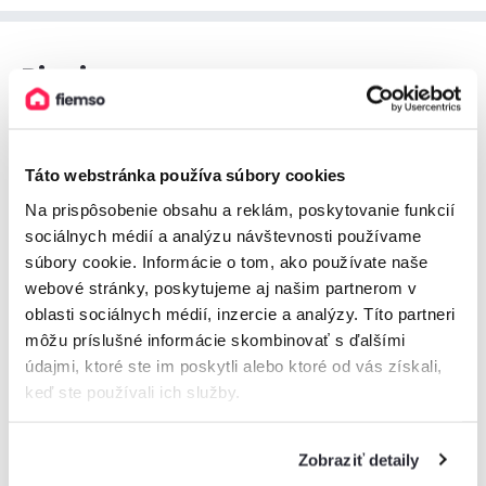
Pieniny
Na Spiši, na hranici s Poľskom, na dokonalé trávenie času.
Pieniny
návštevníkov očaria svojimi bukovými, jedľovými i
lužnými lesmi. Najvyšším vrchom pohoria sú Vysoké Skalky
Táto webstránka používa súbory cookies
s výškou 1 050 m n. m. Ďalšími vyhľadávanými turistickými
Na prispôsobenie obsahu a reklám, poskytovanie funkcií
cieľmi v Pieninách sú vrchy Vysoká, Vrchriečky či Kýčera.
sociálnych médií a analýzu návštevnosti používame
súbory cookie. Informácie o tom, ako používate naše
webové stránky, poskytujeme aj našim partnerom v
Rafting na rieke Dunajec
oblasti sociálnych médií, inzercie a analýzy. Títo partneri
môžu príslušné informácie skombinovať s ďalšími
Pieninami preteká rieka
Dunajec
, ktorá prináša zaujímavé
údajmi, ktoré ste im poskytli alebo ktoré od vás získali,
možnosti na trávenie času. Milovníkov tradícií poteší
keď ste používali ich služby.
splavovanie rieky na pltiach
, dobrodruhov zas skvelé
podmienky
Dunajca na rafting
. A to všetko v obklopení
majestátnych skál.
Zobraziť detaily