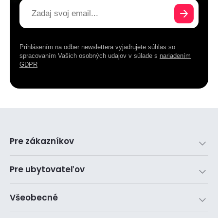
Prihlásením na odber newslettera vyjadrujete súhlas so
spracovaním Vašich osobných udajov v súlade s
nariadením
GDPR
Pre zákazníkov
Pre ubytovateľov
Všeobecné