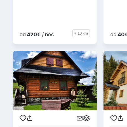
+ 10 km
od
420€
/ noc
od
40