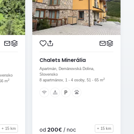
Chalets Minerália
Apartmán, Demänovská Dolina,
Slovensko
ovensko
2
8 apartmánov, 1 - 4 osoby, 51 - 65 m
2
 56 m
+ 15 km
+ 15 km
od
200€
/ noc