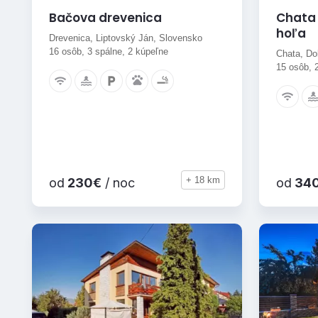
Bačova drevenica
Chata 
hoľa
Drevenica, Liptovský Ján, Slovensko
16 osôb, 3 spálne, 2 kúpeľne
Chata, Do
15 osôb, 
+ 18 km
od
230€
/ noc
od
34