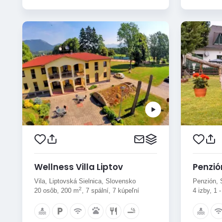
Wellness Villa Liptov
Penzió
Vila, Liptovská Sielnica, Slovensko
Penzión, 
2
20 osôb, 200 m
, 7 spální, 7 kúpeľní
4 izby, 1 