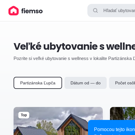
Hľadať ubytovan
Veľké ubytovanie s welln
Pozrite si veľké ubytovanie s wellness v lokalite Partizánska
Partizánska Ľupča
Dátum od — do
Počet osô
Top
Pomocou tejto ikon