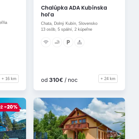
Chalúpka ADA Kubínska
hoľa
eľňa
Chata, Dolný Kubín, Slovensko
13 osôb, 5 spální, 2 kúpeľne
+ 16 km
+ 24 km
od
310€
/ noc
až
-20%