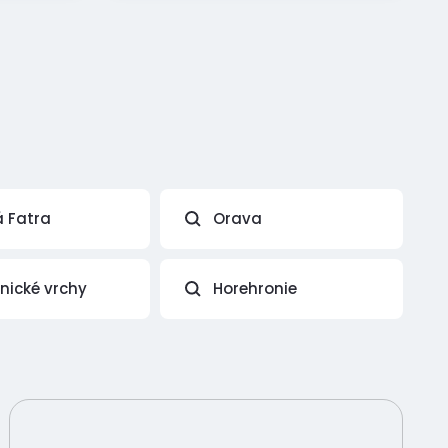
á Fatra
Orava
vnické vrchy
Horehronie