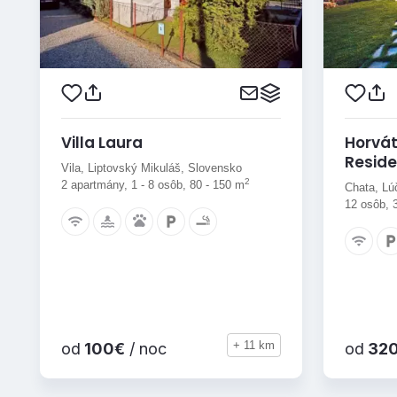
Villa Laura
Horvát
Reside
Vila, Liptovský Mikuláš, Slovensko
2
2 apartmány, 1 - 8 osôb, 80 - 150 m
Chata, Lú
12 osôb, 
+ 11 km
od
100€
/ noc
od
32