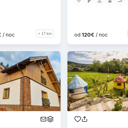
+ 17 km
€
/ noc
od
120€
/ noc