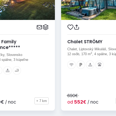
 Family
Chalet STRÖMY
nce*****
Chalet, Liptovský Mikuláš, Slo
2
12 osôb, 170 m
, 4 spálne, 3 k
čky, Slovensko
3 spálne, 3 kúpeľne
690€
+ 7 km
0€
/ noc
od
552€
/ noc