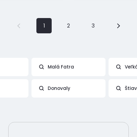
1
2
3
Malá Fatra
Veľk
Donovaly
Štia