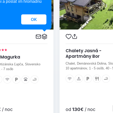
í a poslať im hromadnú
OK
Chalety Jasná -
Apartmány Bor
 Magurka
Chalet, Demänovská Dolina, Sl
rtizánska Ľupča, Slovensko
10 apartmánov, 1 - 5 osôb, 40 -
1 - 7 osôb
€
/ noc
od
130€
/ noc