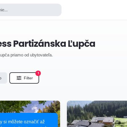
ie...
ess Partizánska Ľupča
 Ľupča priamo od ubytovateľa.
1
b
Filter
y si môžete označiť až