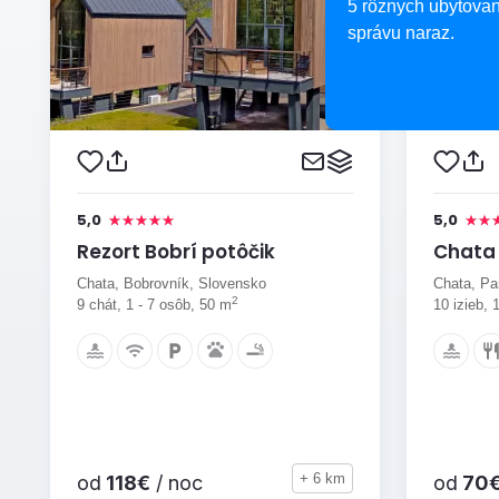
5 rôznych ubytovan
správu naraz.
5,0
5,0
Rezort Bobrí potôčik
Chata
Chata, Bobrovník, Slovensko
Chata, Pa
2
9 chát, 1 - 7 osôb, 50 m
10 izieb, 
+ 6 km
od
118€
/ noc
od
70