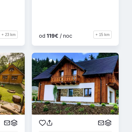
+ 23 km
+ 15 km
od
119€
/ noc