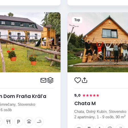
Top
5,0
n Dom Fraňa Kráľa
Chata M
Smrečany, Slovensko
- 6 osôb
Chata, Dolný Kubín, Slovensko
2
2 apartmány, 1 - 9 osôb, 90 m