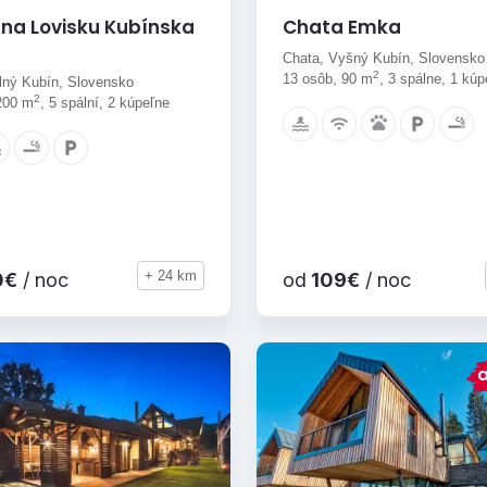
na Lovisku Kubínska
Chata Emka
Chata, Vyšný Kubín, Slovensko
2
13 osôb, 90 m
, 3 spálne, 1 kúp
lný Kubín, Slovensko
2
200 m
, 5 spální, 2 kúpeľne
+ 24 km
0€
/ noc
od
109€
/ noc