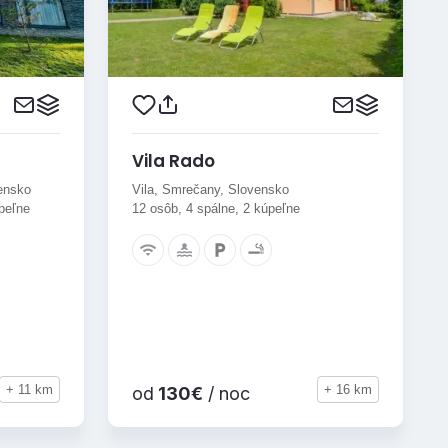
Vila Rado
vensko
Vila, Smrečany, Slovensko
úpeľne
12 osôb, 4 spálne, 2 kúpeľne
+ 11 km
+ 16 km
od
130€
/ noc