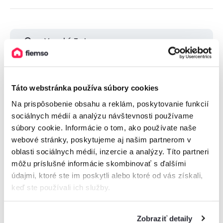
Vysoké Tatry
Nízke Tatry
Táto webstránka používa súbory cookies
Malá Fatra
Na prispôsobenie obsahu a reklám, poskytovanie funkcií
sociálnych médií a analýzu návštevnosti používame
súbory cookie. Informácie o tom, ako používate naše
Veľká Fatra
webové stránky, poskytujeme aj našim partnerom v
oblasti sociálnych médií, inzercie a analýzy. Títo partneri
Orava
môžu príslušné informácie skombinovať s ďalšími
údajmi, ktoré ste im poskytli alebo ktoré od vás získali,
keď ste používali ich služby.
Zobraziť viac
Zobraziť detaily