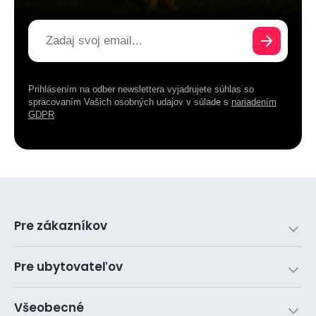
Prihlásením na odber newslettera vyjadrujete súhlas so
spracovaním Vašich osobných udajov v súlade s
nariadením
GDPR
Pre zákazníkov
Pre ubytovateľov
Všeobecné