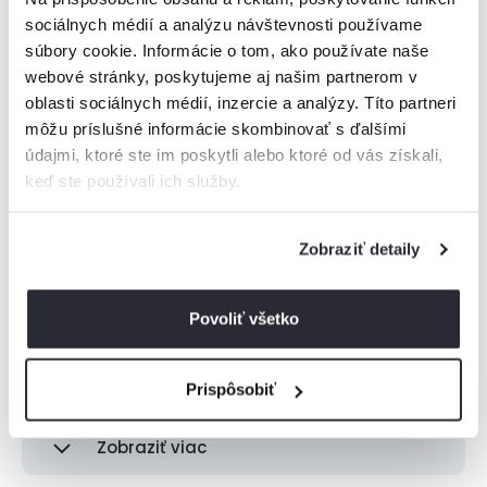
sociálnych médií a analýzu návštevnosti používame
súbory cookie. Informácie o tom, ako používate naše
webové stránky, poskytujeme aj našim partnerom v
oblasti sociálnych médií, inzercie a analýzy. Títo partneri
Vysoké Tatry
môžu príslušné informácie skombinovať s ďalšími
údajmi, ktoré ste im poskytli alebo ktoré od vás získali,
keď ste používali ich služby.
Nízke Tatry
Zobraziť detaily
Malá Fatra
Veľká Fatra
Povoliť všetko
Orava
Prispôsobiť
Zobraziť viac