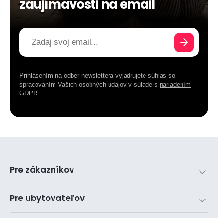
zaujímavosti na email
Prihlásením na odber newslettera vyjadrujete súhlas so
spracovaním Vašich osobných udajov v súlade s
nariadením
GDPR
Pre zákazníkov
Pre ubytovateľov