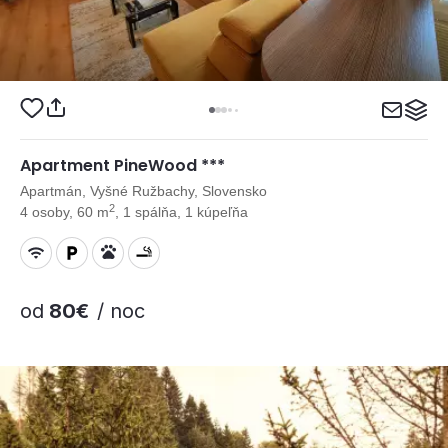
Apartment PineWood ***
Apartmán, Vyšné Ružbachy, Slovensko
2
4 osoby, 60 m
, 1 spálňa, 1 kúpeľňa
od
80€
/ noc