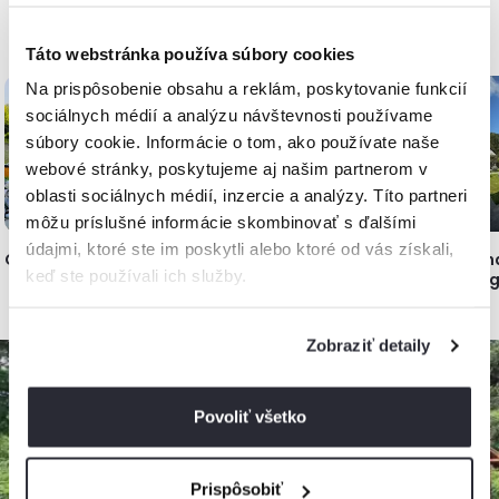
Najnovšie pridané, Slovensko
Táto webstránka používa súbory cookies
Na prispôsobenie obsahu a reklám, poskytovanie funkcií
až
-10%
až
-5%
sociálnych médií a analýzu návštevnosti používame
súbory cookie. Informácie o tom, ako používate naše
webové stránky, poskytujeme aj našim partnerom v
oblasti sociálnych médií, inzercie a analýzy. Títo partneri
môžu príslušné informácie skombinovať s ďalšími
údajmi, ktoré ste im poskytli alebo ktoré od vás získali,
Chata Travel
Chata v Jasenovej
Chata pod Horou -
Ch
keď ste používali ich služby.
Nová Baňa
Ci
Zobraziť detaily
až
-25%
Povoliť všetko
Prispôsobiť