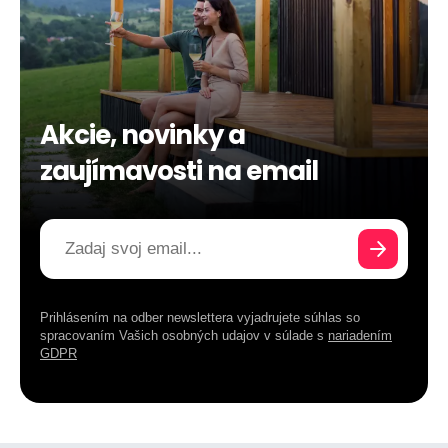
Akcie, novinky a
zaujímavosti na email
Prihlásením na odber newslettera vyjadrujete súhlas so
spracovaním Vašich osobných udajov v súlade s
nariadením
GDPR