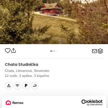
Chata Studnička
Chata, Litmanová, Slovensko
12 osôb, 3 spálne, 3 kúpeľne
od
200€
/ noc