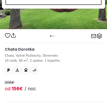
Chata Dorotka
Chata, Vyšné Ružbachy, Slovensko
2
10 osôb, 80 m
, 2 spálne, 1 kúpeľňa
208€
od
156€
/ noc