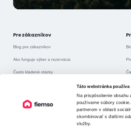
Pre zákazníkov
P
Blog pre zákazníkov
Bl
Ako funguje výber a rezervácia
Pr
Často kladené otázky
Ča
Všeobecné obchodné podmienky
Vš
Táto webstránka používa
Na prispôsobenie obsahu a
používame súbory cookie.
partnerom v oblasti sociál
skombinovať s ďalšími údaj
služby.
©️ fiemso 2026 — Všetky práva vyhradené