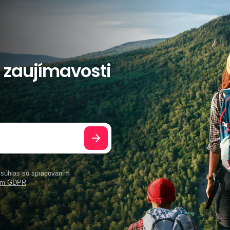
a zaujímavosti
e súhlas so spracovaním
ním GDPR