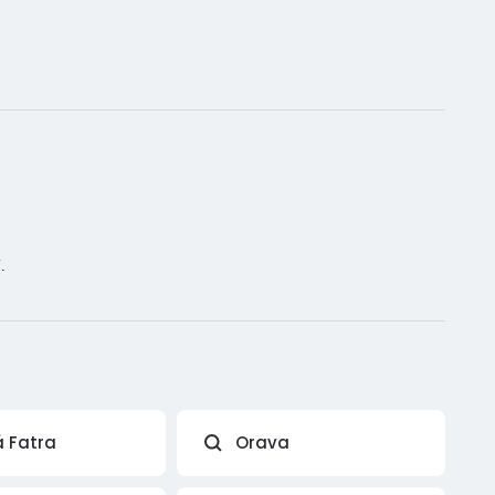
.
á Fatra
Orava