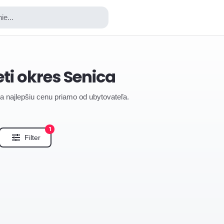
ie...
ti okres Senica
za najlepšiu cenu priamo od ubytovateľa.
1
Filter