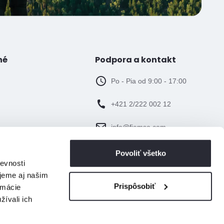
né
Podpora a kontakt
Po - Pia od 9:00 - 17:00
+421 2/222 002 12
info@fiemso.com
Povoliť všetko
evnosti
jeme aj našim
Prispôsobiť
rmácie
žívali ich