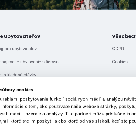
re ubytovateľov
Všeobec
og pre ubytovateľov
GDPR
enajímajte ubytovanie s fiemso
Cookies
sto kladené otázky
eobecné obchodné podmienky
 súbory cookies
 reklám, poskytovanie funkcií sociálnych médií a analýzu návšt
 Informácie o tom, ako používate naše webové stránky, poskytu
nych médií, inzercie a analýzy. Títo partneri môžu príslušné info
mi, ktoré ste im poskytli alebo ktoré od vás získali, keď ste pou