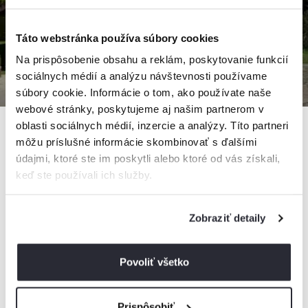
Táto webstránka používa súbory cookies
Na prispôsobenie obsahu a reklám, poskytovanie funkcií
sociálnych médií a analýzu návštevnosti používame
súbory cookie. Informácie o tom, ako používate naše
webové stránky, poskytujeme aj našim partnerom v
oblasti sociálnych médií, inzercie a analýzy. Títo partneri
môžu príslušné informácie skombinovať s ďalšími
údajmi, ktoré ste im poskytli alebo ktoré od vás získali,
Chaty na kozom hríbe
keď ste používali ich služby.
Chata, Lazy pod Makytou, Slovensko
3 chaty, 1 - 10 osôb
Zobraziť detaily
Povoliť všetko
od
140€
/ noc
Prispôsobiť