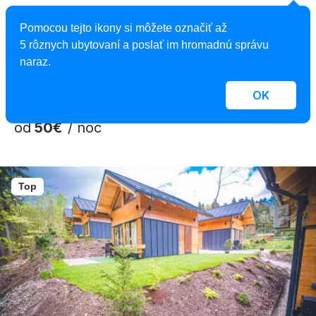
Wellness & Spa hotel Čertov
Pomocou tejto ikony si môžete označiť až
Hotel, Lazy pod Makytou, Slovensko
5 rôznych ubytovaní a poslať im hromadnú správu
2
33 izieb, 1 - 10 osôb, 66 - 100 m
naraz.
OK
od
50€
/ noc
Top