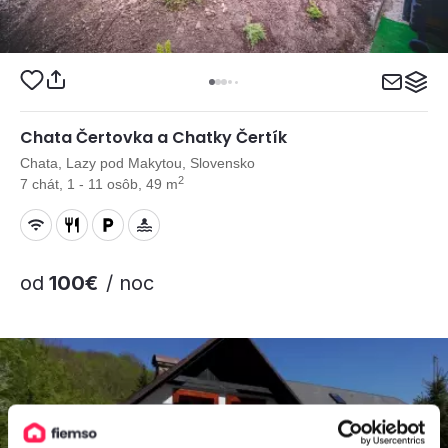
Chata Čertovka a Chatky Čertík
Chata, Lazy pod Makytou, Slovensko
2
7 chát, 1 - 11 osôb, 49 m
od
100€
/ noc