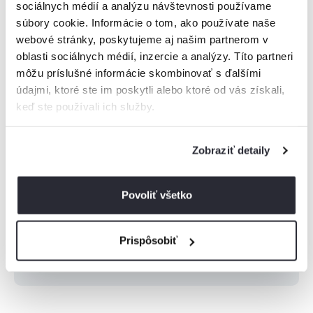
sociálnych médií a analýzu návštevnosti používame
súbory cookie. Informácie o tom, ako používate naše
webové stránky, poskytujeme aj našim partnerom v
oblasti sociálnych médií, inzercie a analýzy. Títo partneri
Vysoké Tatry
môžu príslušné informácie skombinovať s ďalšími
údajmi, ktoré ste im poskytli alebo ktoré od vás získali,
Nízke Tatry
keď ste používali ich služby.
Malá Fatra
Zobraziť detaily
Veľká Fatra
Povoliť všetko
Orava
Prispôsobiť
Zobraziť viac