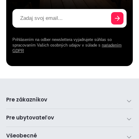
Prihlásením na odber newslettera vyjadrujete súhlas so
spracovaním Vašich osobných udajov v súlade s
nariadením
GDPR
Pre zákazníkov
Pre ubytovateľov
Všeobecné