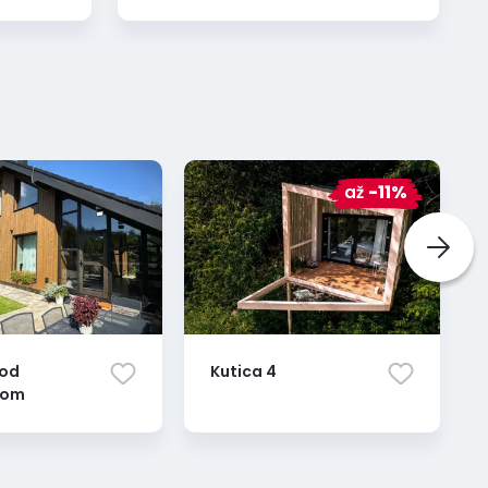
až
-11%
pod
Kutica 4
kom