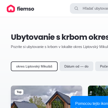
Hľadať ubytovan
Ubytovanie s krbom okres
Pozrite si ubytovanie s krbom v lokalite okres Liptovský Miku
okres Liptovský Mikuláš
Dátum od — do
Poče
Top
Pomocou tejto ikon