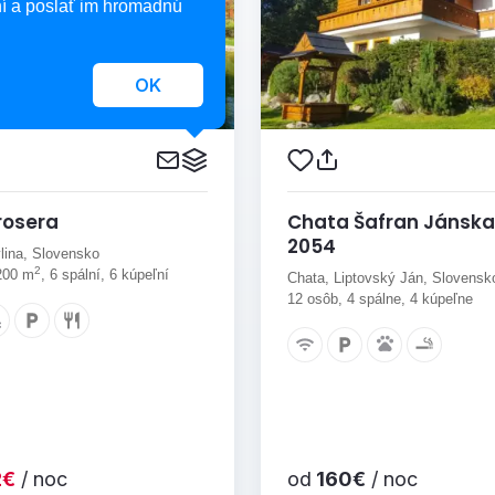
í a poslať im hromadnú
OK
Drosera
Chata Šafran Jánska
2054
ylina, Slovensko
2
200 m
, 6 spální, 6 kúpeľní
Chata, Liptovský Ján, Slovensk
12 osôb, 4 spálne, 4 kúpeľne
2€
/ noc
od
160€
/ noc