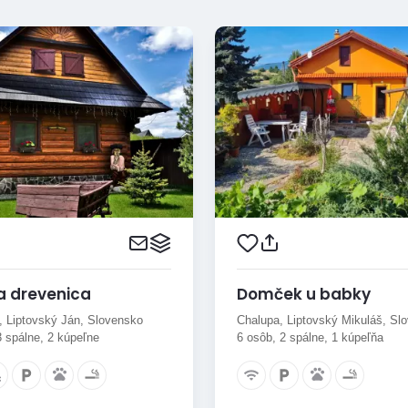
a drevenica
Domček u babky
, Liptovský Ján, Slovensko
Chalupa, Liptovský Mikuláš, Sl
3 spálne, 2 kúpeľne
6 osôb, 2 spálne, 1 kúpeľňa