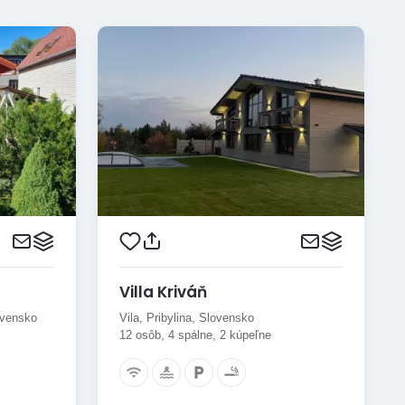
Villa Kriváň
ovensko
Vila, Pribylina, Slovensko
12 osôb, 4 spálne, 2 kúpeľne