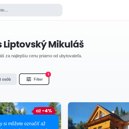
ie...
 Liptovský Mikuláš
láš za najlepšiu cenu priamo od ubytovateľa.
1
t osôb
Filter
až
-4%
y si môžete označiť až