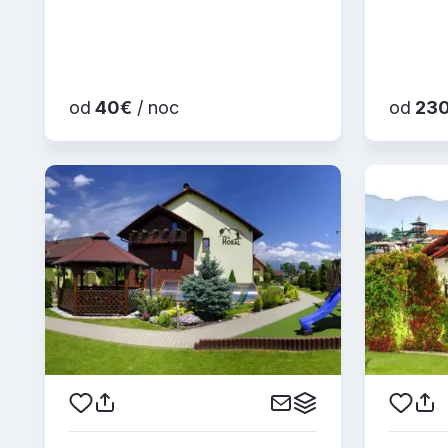
od
40€
/ noc
od
23