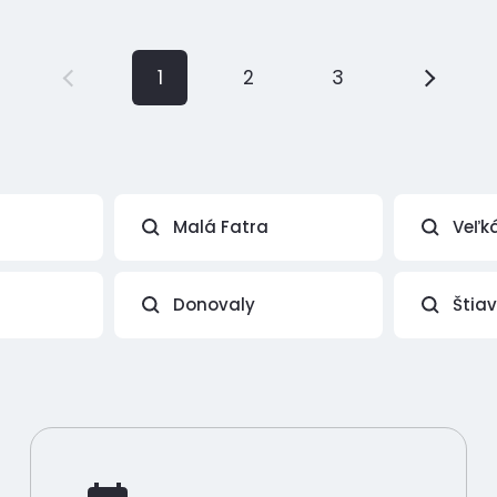
1
2
3
Malá Fatra
Veľk
Donovaly
Štia