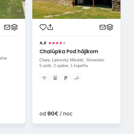
4,0
Chalúpka Pod hájikom
eľne
Chata, Liptovský Mikuláš, Slovensko
5 osôb, 2 spálne, 1 kúpeľňa
od
90€
/ noc