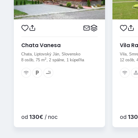
Chata Vanesa
Vila R
Chata, Liptovský Ján, Slovensko
Vila, Smr
2
8 osôb, 75 m
, 2 spálne, 1 kúpeľňa
12 osôb, 
od
130€
/ noc
od
130