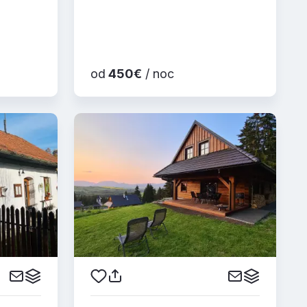
od
450€
/ noc