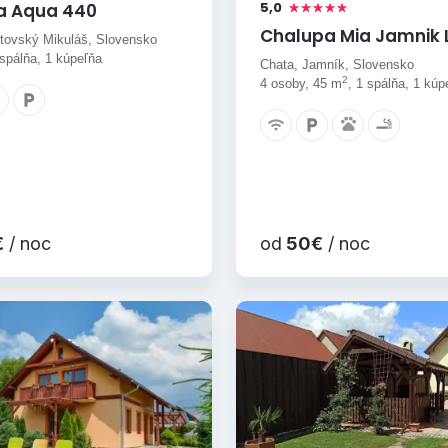
5,0
a Aqua 440
Chalupa Mia Jamnik 
ptovský Mikuláš, Slovensko
 spálňa, 1 kúpeľňa
Chata, Jamník, Slovensko
2
4 osoby, 45 m
, 1 spálňa, 1 kúp
€
/ noc
od
50€
/ noc