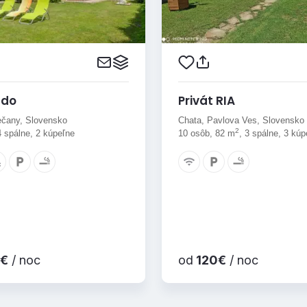
ado
Privát RIA
ečany, Slovensko
Chata, Pavlova Ves, Slovensko
2
4 spálne, 2 kúpeľne
10 osôb, 82 m
, 3 spálne, 3 kúp
€
/ noc
od
120€
/ noc