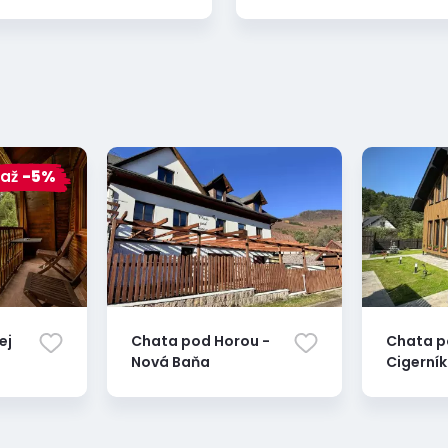
až
-5%
ej
Chata pod Horou -
Chata 
Nová Baňa
Cigerní