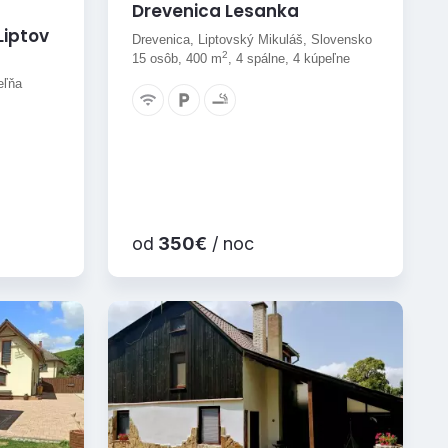
Drevenica Lesanka
Liptov
Drevenica, Liptovský Mikuláš, Slovensko
2
15 osôb, 400 m
, 4 spálne, 4 kúpeľne
eľňa
od
350€
/ noc