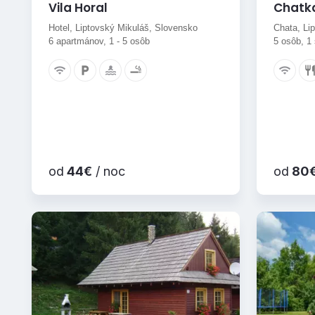
Vila Horal
Chatk
Hotel, Liptovský Mikuláš, Slovensko
Chata, Li
6 apartmánov, 1 - 5 osôb
5 osôb, 1
od
44€
/ noc
od
80