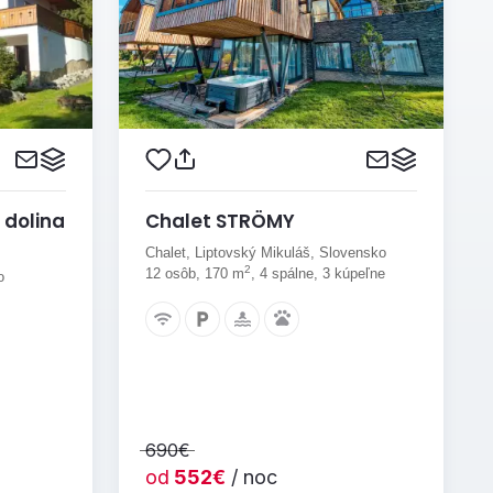
 dolina
Chalet STRÖMY
Chalet, Liptovský Mikuláš, Slovensko
2
12 osôb, 170 m
, 4 spálne, 3 kúpeľne
o
690€
od
552€
/ noc