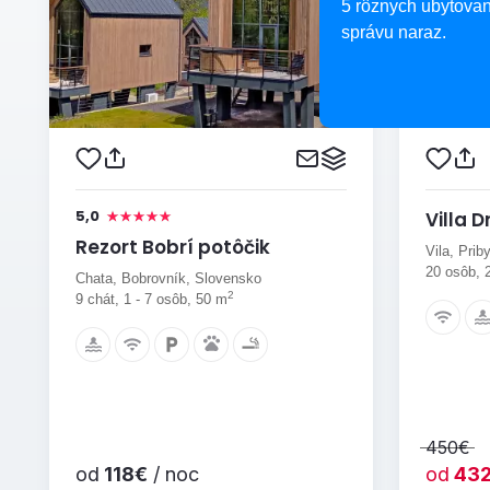
5 rôznych ubytovan
správu naraz.
5,0
Villa 
Rezort Bobrí potôčik
Vila, Prib
20 osôb, 
Chata, Bobrovník, Slovensko
2
9 chát, 1 - 7 osôb, 50 m
450€
od
118€
/ noc
od
43