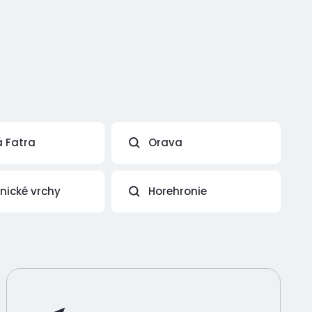
á Fatra
Orava
vnické vrchy
Horehronie