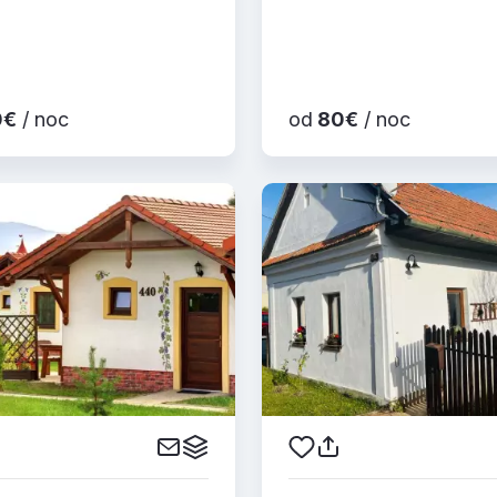
0€
/ noc
od
80€
/ noc