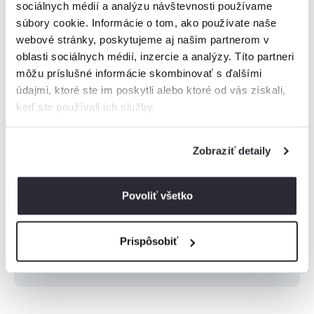
sociálnych médií a analýzu návštevnosti používame
súbory cookie. Informácie o tom, ako používate naše
webové stránky, poskytujeme aj našim partnerom v
oblasti sociálnych médií, inzercie a analýzy. Títo partneri
Vysoké Tatry
môžu príslušné informácie skombinovať s ďalšími
údajmi, ktoré ste im poskytli alebo ktoré od vás získali,
Nízke Tatry
keď ste používali ich služby.
Malá Fatra
Zobraziť detaily
Veľká Fatra
Povoliť všetko
Orava
Prispôsobiť
Zobraziť viac