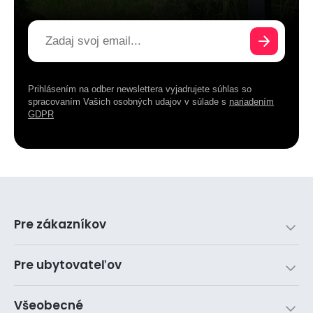
Prihlásením na odber newslettera vyjadrujete súhlas so
spracovaním Vašich osobných udajov v súlade s
nariadením
GDPR
Pre zákazníkov
Pre ubytovateľov
Všeobecné