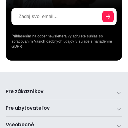
Prihlásením na odber newslettera vyjadrujete súhlas so
spracovaním Vašich osobných udajov v súlade s
nariadením
GDPR
Pre zákazníkov
Pre ubytovateľov
Všeobecné