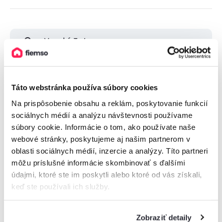
Vysoké Tatry
Nízke Tatry
Táto webstránka používa súbory cookies
Malá Fatra
Na prispôsobenie obsahu a reklám, poskytovanie funkcií
sociálnych médií a analýzu návštevnosti používame
súbory cookie. Informácie o tom, ako používate naše
Veľká Fatra
webové stránky, poskytujeme aj našim partnerom v
oblasti sociálnych médií, inzercie a analýzy. Títo partneri
Orava
môžu príslušné informácie skombinovať s ďalšími
údajmi, ktoré ste im poskytli alebo ktoré od vás získali,
keď ste používali ich služby.
Zobraziť viac
Zobraziť detaily