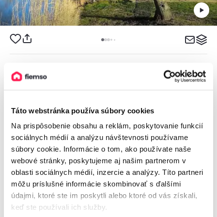
Chaty Rybník Imeľ
Chata, Imeľ, Slovensko
2
2 chaty, 1 - 9 osôb, 80 m
Táto webstránka používa súbory cookies
Na prispôsobenie obsahu a reklám, poskytovanie funkcií
od
240€
/ noc
sociálnych médií a analýzu návštevnosti používame
súbory cookie. Informácie o tom, ako používate naše
webové stránky, poskytujeme aj našim partnerom v
oblasti sociálnych médií, inzercie a analýzy. Títo partneri
môžu príslušné informácie skombinovať s ďalšími
údajmi, ktoré ste im poskytli alebo ktoré od vás získali,
keď ste používali ich služby.