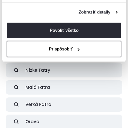
Boli zobrazené všetky ubytovania z tejto
lokality
Zobraziť detaily
Ak ste nenašli vhodné ubytovanie pre vás, skúste pohľadať v
najbližšom okolí.
Povoliť všetko
Prispôsobiť
Vysoké Tatry
Nízke Tatry
Malá Fatra
Veľká Fatra
Orava