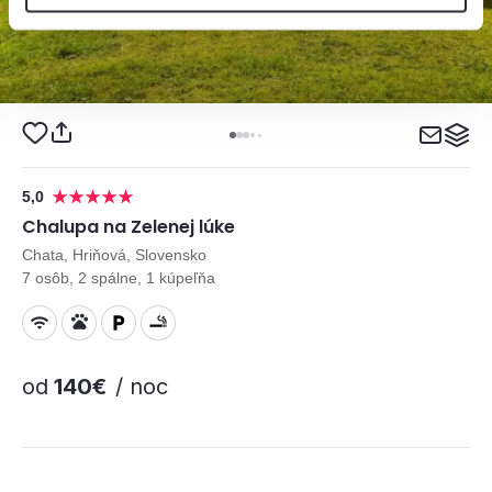
5,0
Chalupa na Zelenej lúke
Chata, Hriňová, Slovensko
7 osôb, 2 spálne, 1 kúpeľňa
od
140€
/ noc