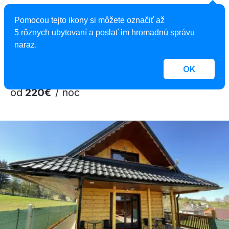
Chata Bratka
Pomocou tejto ikony si môžete označiť až
Chata, Detvianska Huta, Slovensko
5 rôznych ubytovaní a poslať im hromadnú správu
2
11 osôb, 98 m
, 3 spálne, 4 kúpeľne
naraz.
OK
od
220€
/ noc