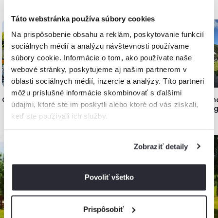
Najnovšie pridané, Slovensko
Táto webstránka používa súbory cookies
až
-10%
až
-5%
Na prispôsobenie obsahu a reklám, poskytovanie funkcií
sociálnych médií a analýzu návštevnosti používame
súbory cookie. Informácie o tom, ako používate naše
webové stránky, poskytujeme aj našim partnerom v
oblasti sociálnych médií, inzercie a analýzy. Títo partneri
môžu príslušné informácie skombinovať s ďalšími
Chata Travel
Chata v Jasenovej
Chata pod Horou -
Ch
údajmi, ktoré ste im poskytli alebo ktoré od vás získali,
Nová Baňa
Ci
keď ste používali ich služby.
Zobraziť detaily
Povoliť všetko
Prispôsobiť