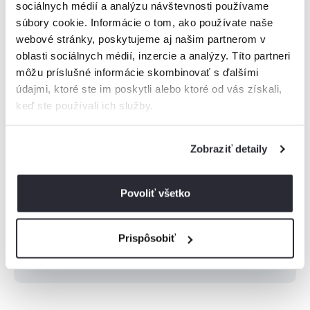
sociálnych médií a analýzu návštevnosti používame
súbory cookie. Informácie o tom, ako používate naše
webové stránky, poskytujeme aj našim partnerom v
oblasti sociálnych médií, inzercie a analýzy. Títo partneri
Vysoké Tatry
môžu príslušné informácie skombinovať s ďalšími
údajmi, ktoré ste im poskytli alebo ktoré od vás získali,
Nízke Tatry
keď ste používali ich služby.
Malá Fatra
Zobraziť detaily
Veľká Fatra
Povoliť všetko
Orava
Prispôsobiť
Zobraziť viac