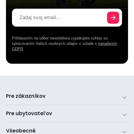
Prihlásením na odber newslettera vyjadrujete súhlas so
spracovaním Vašich osobných udajov v súlade s
nariadením
GDPR
Pre zákazníkov
Pre ubytovateľov
Všeobecné