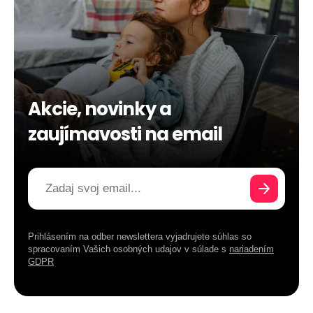
Akcie, novinky a
zaujímavosti na email
Prihlásením na odber newslettera vyjadrujete súhlas so
spracovaním Vašich osobných udajov v súlade s
nariadením
GDPR