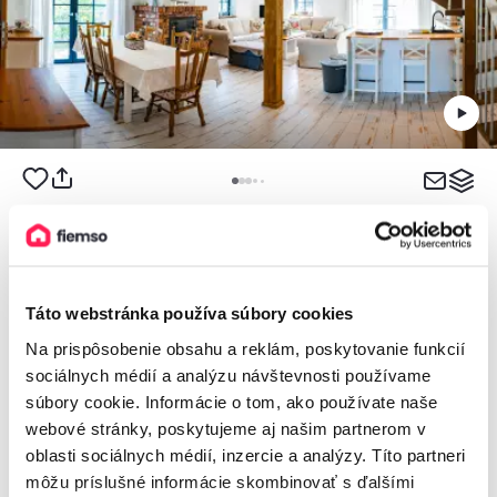
5,0
Chata pri Belianskom tajchu
Chata, Banská Štiavnica, Slovensko
Táto webstránka používa súbory cookies
2
8 osôb, 140 m
, 3 spálne, 2 kúpeľne
Na prispôsobenie obsahu a reklám, poskytovanie funkcií
sociálnych médií a analýzu návštevnosti používame
súbory cookie. Informácie o tom, ako používate naše
webové stránky, poskytujeme aj našim partnerom v
od
160€
/ noc
oblasti sociálnych médií, inzercie a analýzy. Títo partneri
môžu príslušné informácie skombinovať s ďalšími