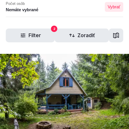
Počet osôb
Vybrať
Nemáte vybrané
2
Filter
Zoradiť