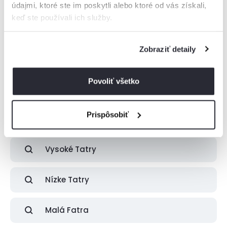
údajmi, ktoré ste im poskytli alebo ktoré od vás získali,
keď ste používali ich služby.
Zobraziť detaily
Boli zobrazené všetky ubytovania z tejto
lokality
Povoliť všetko
Ak ste nenašli vhodné ubytovanie pre vás, skúste pohľadať v
najbližšom okolí.
Prispôsobiť
Vysoké Tatry
Nízke Tatry
Malá Fatra