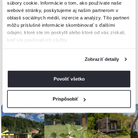
súbory cookie. Informácie o tom, ako používate naše
webové stránky, poskytujeme aj našim partnerom v
oblasti sociálnych médií, inzercie a analýzy. Títo partneri
môžu príslušné informácie skombinovať s ďalšími
údajmi, ktoré ste im poskytli alebo ktoré od vás získali,
keď ste používali ich služby.
Zobraziť detaily
Povoliť všetko
Akcie a zľavy, Slovensko
Prispôsobiť
až
-26%
až
-20%
až
-11%