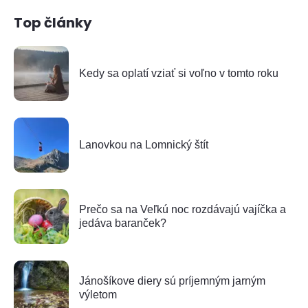
Top články
Kedy sa oplatí vziať si voľno v tomto roku
Lanovkou na Lomnický štít
Prečo sa na Veľkú noc rozdávajú vajíčka a
jedáva baranček?
Jánošíkove diery sú príjemným jarným
výletom