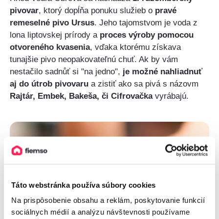
pivovar
, ktorý dopĺňa ponuku služieb o
pravé
remeselné pivo Ursus
. Jeho tajomstvom je voda z
lona liptovskej prírody a
proces výroby pomocou
otvoreného kvasenia
, vďaka ktorému získava
tunajšie pivo neopakovateľnú chuť. Ak by vám
nestačilo sadnůť si "na jedno",
je možné nahliadnuť
aj do útrob pivovaru
a zistiť ako sa pivá s názovm
Rajtár, Embek, Bakeša, či Cifrovačka
vyrábajú.
Táto webstránka používa súbory cookies
Na prispôsobenie obsahu a reklám, poskytovanie funkcií
sociálnych médií a analýzu návštevnosti používame