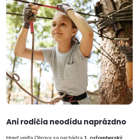
Ani rodičia neodídu naprázdno
Hneď vedľa Obrova sa nachádza
1. ružomberský