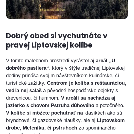
Dobrý obed si vychutnáte v
pravej Liptovskej kolibe
V tomto malebnom prostredí vyrástol aj
areál „U
dobrého pastiera“
, ktorý v štýle tradičnej Liptovskej
dediny prináša svojim návštevníkom kulinárske, či
turistické zážitky.
Centrom je koliba s reštauráciou,
vedľa nej salaš
a pôvodné hospodárske objekty s
drevenicou, či humnom.
V areáli sa nachádza aj
jazierko s chovom Pstruha dúhového
a potočného.
V kolibe si môžete pochutnať na
klasikách ako sú
bryndzové, či gazdovské hlaušky, ale aj
Liptovskom
drobe, Meteníku, či pstruhoch
zo spomínaného