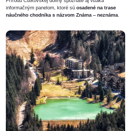
Prírodu Čutkovskej doliny spoznáte aj vďaka
informačným panelom, ktoré sú
osadené na trase
náučného chodníka s názvom Známa – neznáma
.