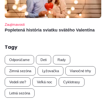
Zaujímavosti
Popletená história sviatku svätého Valentína
Tagy
Odporúčame
Deti
Rady
Zimná sezóna
Lyžovačka
Vianočné trhy
Vedeli ste?
Veľká noc
Cyklotrasy
Letná sezóna