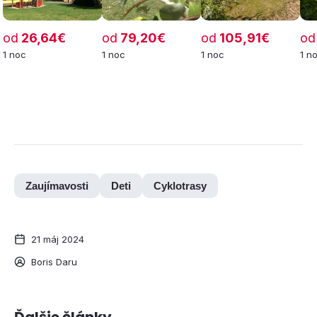
od
26,64€
od
79,20€
od
105,91€
od
1 noc
1 noc
1 noc
1 n
Zaujímavosti
Deti
Cyklotrasy
21 máj 2024
Boris Daru