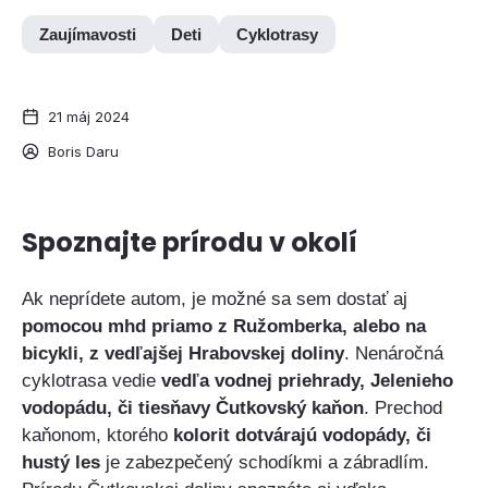
Zaujímavosti
Deti
Cyklotrasy
21 máj 2024
Boris Daru
Spoznajte prírodu v okolí
Ak neprídete autom, je možné sa sem dostať aj
pomocou mhd priamo z Ružomberka, alebo na
bicykli, z vedľajšej Hrabovskej doliny
. Nenáročná
cyklotrasa vedie
vedľa vodnej priehrady, Jelenieho
vodopádu, či tiesňavy Čutkovský kaňon
. Prechod
kaňonom, ktorého
kolorit dotvárajú vodopády, či
hustý les
je zabezpečený schodíkmi a zábradlím.