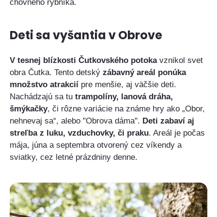
chovného rybníka.
Deti sa vyšantia v Obrove
V tesnej blízkosti Čutkovského potoka
vznikol svet
obra Čutka. Tento detský
zábavný areál ponúka
množstvo atrakcií
pre menšie, aj väčšie deti.
Nachádzajú sa tu
trampolíny, lanová dráha,
šmýkačky
, či rôzne variácie na známe hry ako „Obor,
nehnevaj sa“, alebo "Obrova dáma".
Deti zabaví aj
streľba z luku, vzduchovky, či praku
. Areál je počas
mája, júna a septembra otvorený cez víkendy a
sviatky, cez letné prázdniny denne.