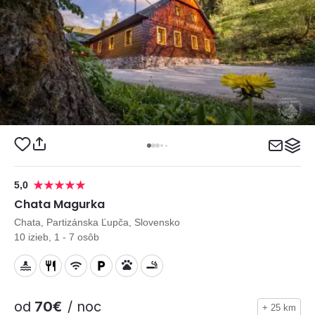
5,0
Chata Magurka
Chata, Partizánska Ľupča, Slovensko
10 izieb, 1 - 7 osôb
od
70€
/ noc
+ 25 km