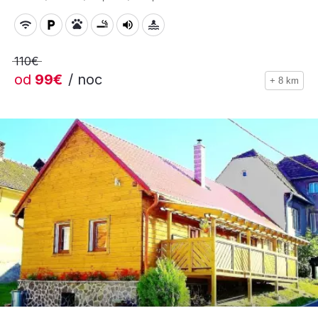
110€
od
99€
/ noc
+ 8 km