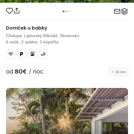
Domček u babky
Chalupa, Liptovský Mikuláš, Slovensko
6 osôb, 2 spálne, 1 kúpeľňa
od
80€
/ noc
+ 16 km