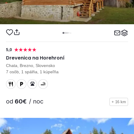
5,0
Drevenica na Horehroní
Chata, Brezno, Slovensko
7 osôb, 1 spálňa, 1 kúpeľňa
od
60€
/ noc
+ 16 km