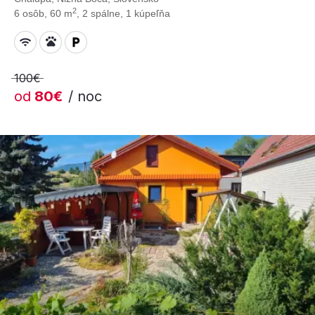
2
6 osôb, 60 m
, 2 spálne, 1 kúpeľňa
100€
od
80€
/ noc