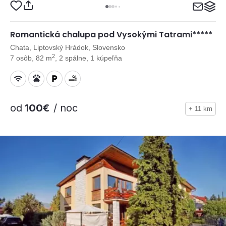
Romantická chalupa pod Vysokými Tatrami*****
Chata, Liptovský Hrádok, Slovensko
2
7 osôb, 82 m
, 2 spálne, 1 kúpeľňa
od
100€
/ noc
+ 11 km