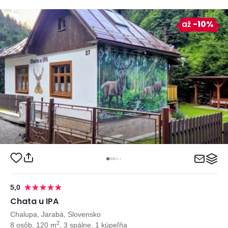
až
-10%
5,0
Chata u IPA
Chalupa, Jarabá, Slovensko
2
8 osôb, 120 m
, 3 spálne, 1 kúpeľňa