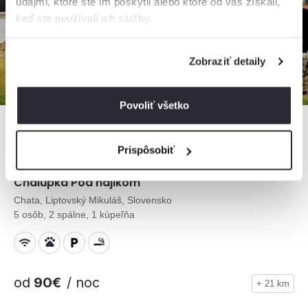
údajmi, ktoré ste im poskytli alebo ktoré od vás získali,
keď ste používali ich služby.
Zobraziť detaily
Povoliť všetko
Prispôsobiť
4,0
Chalúpka Pod hájikom
Chata, Liptovský Mikuláš, Slovensko
5 osôb, 2 spálne, 1 kúpeľňa
od
90€
/ noc
+ 21 km