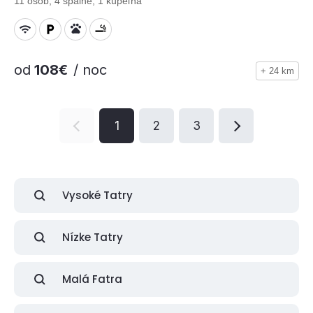
11 osôb, 4 spálne, 1 kúpeľňa
od
108€
/ noc
+ 24 km
1
2
3
Vysoké Tatry
Nízke Tatry
Malá Fatra