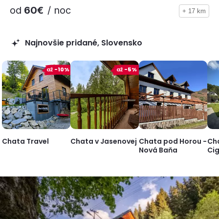
od
60€
/ noc
+ 17 km
Najnovšie pridané, Slovensko
až
-10%
až
-5%
Chata Travel
Chata v Jasenovej
Chata pod Horou -
Ch
Nová Baňa
Ci