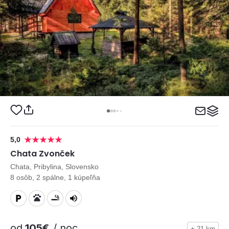
5,0
Chata Zvonček
Chata, Pribylina, Slovensko
8 osôb, 2 spálne, 1 kúpeľňa
od
105€
/ noc
+ 21 km