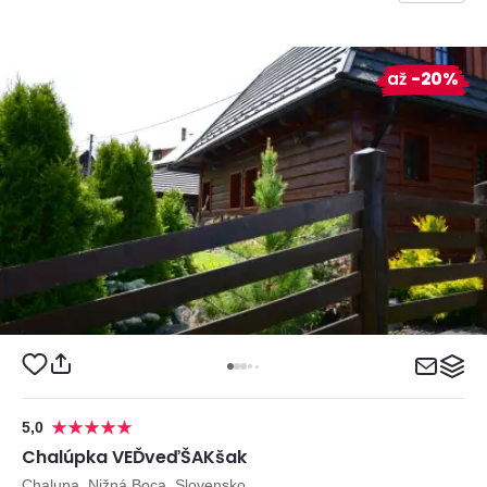
až
-20%
5,0
Chalúpka VEĎveďŠAKšak
Chalupa, Nižná Boca, Slovensko