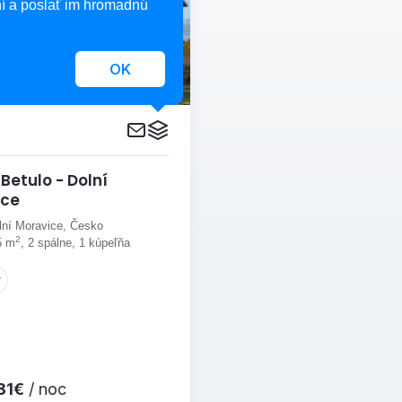
í a poslať im hromadnú
OK
Betulo - Dolní
ice
lní Moravice, Česko
2
5 m
, 2 spálne, 1 kúpeľňa
81€
/ noc