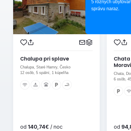
5 rôznych ubytovan
správu naraz.
Chalupa pri splave
Chata 
Morav
Chalupa, Staré Hamry, Česko
12 osôb, 5 spální, 1 kúpeľňa
Chata, Do
6 osôb, 4
od
140,74€
/ noc
od
94,