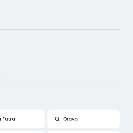
.
á Fatra
Orava