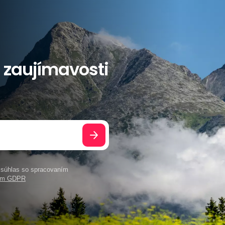
a zaujímavosti
e súhlas so spracovaním
ním GDPR