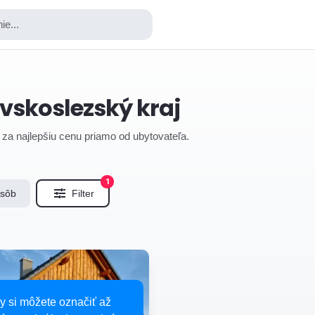
ie...
vskoslezský kraj
j za najlepšiu cenu priamo od ubytovateľa.
1
osôb
Filter
y si môžete označiť až