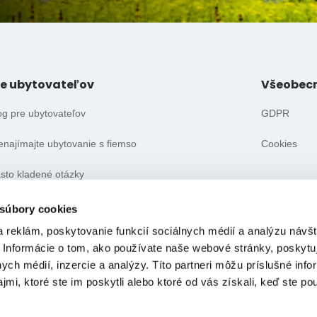
re ubytovateľov
Všeobec
og pre ubytovateľov
GDPR
enajímajte ubytovanie s fiemso
Cookies
sto kladené otázky
eobecné obchodné podmienky
 súbory cookies
 reklám, poskytovanie funkcií sociálnych médií a analýzu návšt
 Informácie o tom, ako používate naše webové stránky, poskytu
nych médií, inzercie a analýzy. Títo partneri môžu príslušné info
mi, ktoré ste im poskytli alebo ktoré od vás získali, keď ste pou