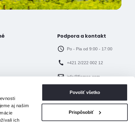
né
Podpora a kontakt
Po - Pia od 9:00 - 17:00
+421 2/222 002 12
info@fiemso.com
Povoliť všetko
evnosti
jeme aj našim
Prispôsobiť
rmácie
žívali ich