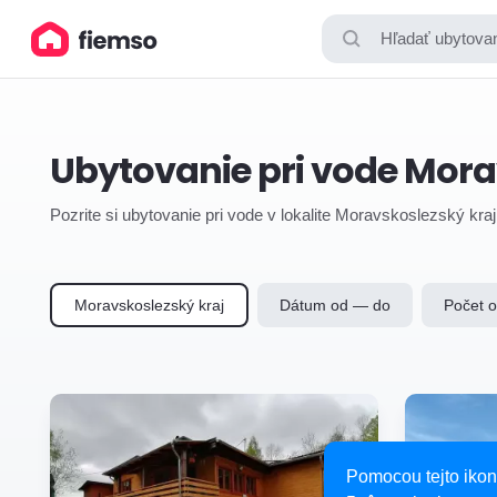
Hľadať ubytovan
Ubytovanie pri vode Mora
Pozrite si ubytovanie pri vode v lokalite Moravskoslezský kra
Moravskoslezský kraj
Dátum od — do
Počet 
Pomocou tejto ikon