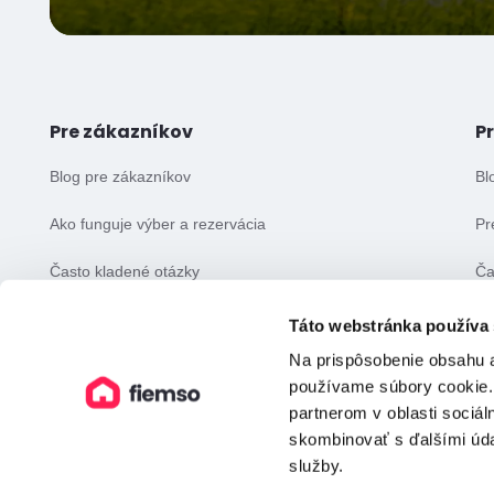
Pre zákazníkov
P
Blog pre zákazníkov
Bl
Ako funguje výber a rezervácia
Pr
Často kladené otázky
Ča
Všeobecné obchodné podmienky
Vš
Táto webstránka používa
Na prispôsobenie obsahu a
používame súbory cookie.
partnerom v oblasti sociál
skombinovať s ďalšími údaj
služby.
©️ fiemso 2026 — Všetky práva vyhradené