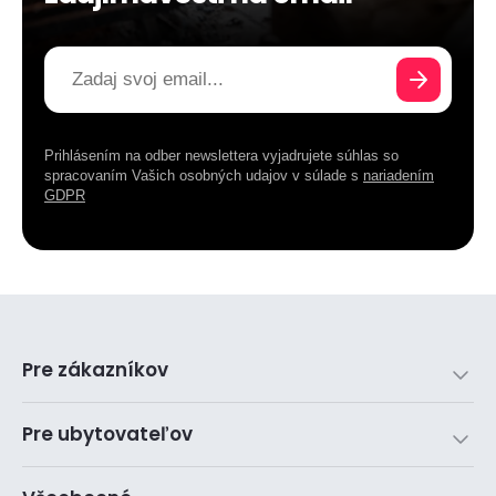
Prihlásením na odber newslettera vyjadrujete súhlas so
spracovaním Vašich osobných udajov v súlade s
nariadením
GDPR
Pre zákazníkov
Pre ubytovateľov