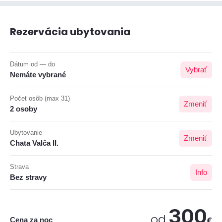
Rezervácia ubytovania
Dátum od — do
Vybrať
Nemáte vybrané
Počet osôb (max 31)
Zmeniť
2 osoby
Ubytovanie
Zmeniť
Chata Valča II.
Strava
Info
Bez stravy
300
od
Cena za noc
€