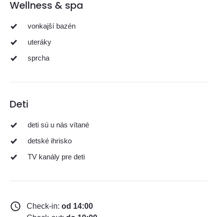
Wellness & spa
vonkajší bazén
uteráky
sprcha
Deti
deti sú u nás vítané
detské ihrisko
TV kanály pre deti
Check-in:
od 14:00