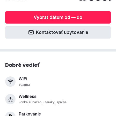
Vybrať dátum od — do
Kontaktovať ubytovanie
Dobré vedieť
WiFi
zdarma
Wellness
vonkajší bazén, uteráky, sprcha
Parkovanie