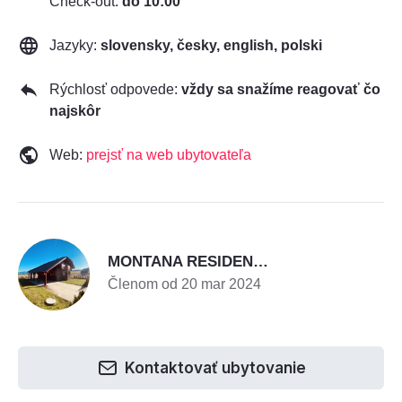
Check-out:
do 10:00
Jazyky:
slovensky, česky, english, polski
Rýchlosť odpovede:
vždy sa snažíme reagovať čo
najskôr
Web:
prejsť na web ubytovateľa
M
MONTANA RESIDENCE - Chata Valča a Chata Valča II.
Členom od 20 mar 2024
Kontaktovať ubytovanie