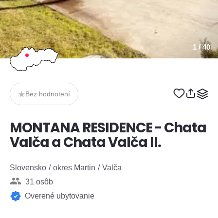
1
/ 40
Bez hodnotení
MONTANA RESIDENCE - Chata
Valča a Chata Valča II.
Slovensko
okres Martin
Valča
31 osôb
Overené ubytovanie