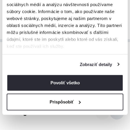
sociálnych médií a analýzu návštevnosti používame
súbory cookie. Informácie o tom, ako používate naše
webové stránky, poskytujeme aj našim partnerom v
Zobraziť viac
oblasti sociálnych médií, inzercie a analýzy. Títo partneri
môžu príslušné informácie skombinovať s ďalšími
údajmi, ktoré ste im poskytli alebo ktoré od vás získali,
keď ste používali ich služby.
Cenník ubytovania
Zobraziť detaily
Prehľad cien za ubytovanie, ktorý vám pomôže pri
plánovaní vášho pobytu.
Povoliť všetko
Prispôsobiť
August 2026