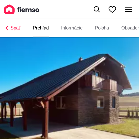
MONTANA RESIDENCE - Chata Valča a Chata Valča II.
Späť
Prehľad
Informácie
Poloha
Obsade