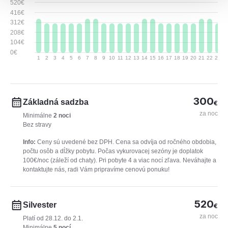
520€
416€
312€
208€
104€
0€
1
2
3
4
5
6
7
8
9
10
11
12
13
14
15
16
17
18
19
20
21
22
23
2
300
Základná sadzba
€
za noc
Minimálne
2 noci
Bez stravy
Info:
Ceny sú uvedené bez DPH. Cena sa odvíja od ročného obdobia,
počtu osôb a dĺžky pobytu. Počas vykurovacej sezóny je doplatok
100€/noc (záleží od chaty). Pri pobyte 4 a viac nocí zľava. Neváhajte a
kontaktujte nás, radi Vám pripravíme cenovú ponuku!
520
Silvester
€
za noc
Platí od 28.12. do 2.1.
Minimálne
5 nocí