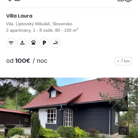
Villa Laura
Vila, Liptovský Mikuláš, Slovensko
2
2 apartmány, 1 - 8 osôb, 80 - 150 m
od
100€
/ noc
+ 7 km