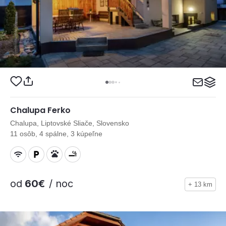
Chalupa Ferko
Chalupa, Liptovské Sliače, Slovensko
11 osôb, 4 spálne, 3 kúpeľne
od
60€
/ noc
+ 13 km