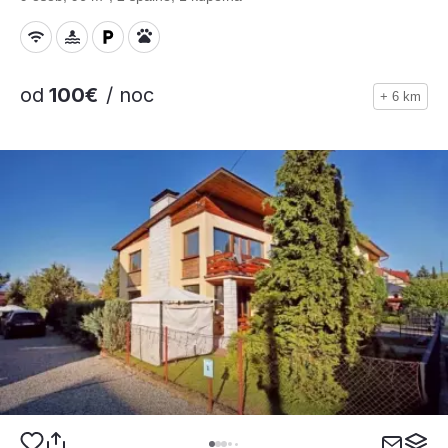
od
100€
/ noc
+ 6 km