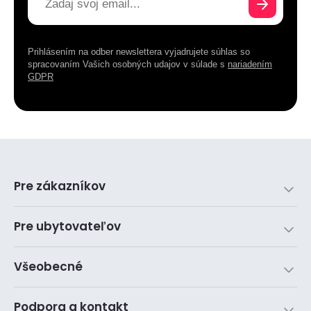
Prihlásením na odber newslettera vyjadrujete súhlas so
spracovaním Vašich osobných udajov v súlade s
nariadením
GDPR
Pre zákazníkov
Pre ubytovateľov
Všeobecné
Podpora a kontakt