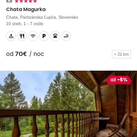
5,0
Chata Magurka
Chata, Partizánska Ľupča, Slovensko
10 izieb, 1 - 7 osôb
od
70€
/ noc
+ 21 km
až
-5%