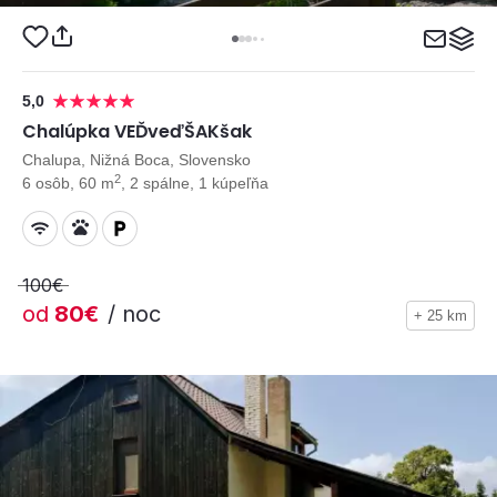
5,0
Chalúpka VEĎveďŠAKšak
Chalupa, Nižná Boca, Slovensko
2
6 osôb, 60 m
, 2 spálne, 1 kúpeľňa
100€
od
80€
/ noc
+ 25 km