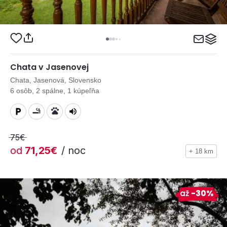
Chata v Jasenovej
Chata, Jasenová, Slovensko
6 osôb, 2 spálne, 1 kúpeľňa
75€
od
71,25€
/ noc
+ 18 km
až
-30%