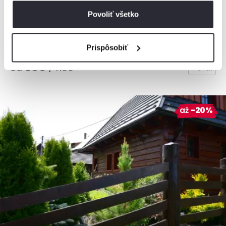
Chalupa, Liptovský Mikuláš, Slovensko
Povoliť všetko
6 osôb, 2 spálne, 1 kúpeľňa
Prispôsobiť
od
80€
/ noc
+ 9 km
až
-20%