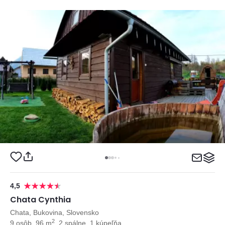
4,5
Chata Cynthia
Chata, Bukovina, Slovensko
2
9 osôb, 96 m
, 2 spálne, 1 kúpeľňa