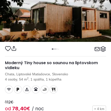
Moderný Tiny house so saunou na liptovskom
vidieku
Chata, Liptovské Matiašovce, Slovensko
2
4 osoby, 54 m
, 1 spálňa, 1 kúpeľňa
112€
od
78,40€
/ noc
+ 4 km