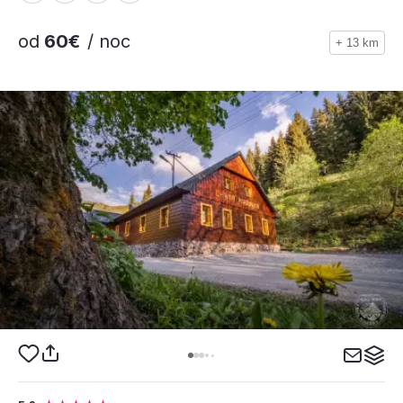
od
60€
/ noc
+ 13 km