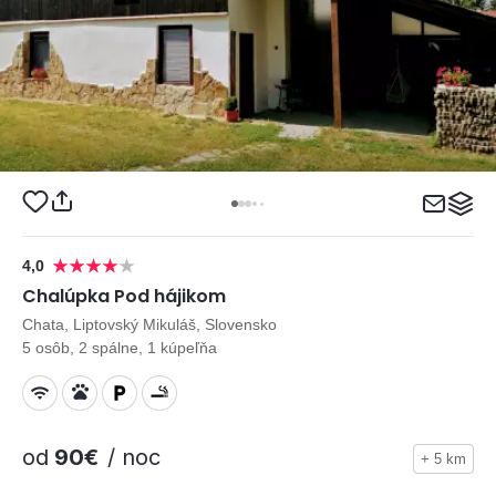
4,0
Chalúpka Pod hájikom
Chata, Liptovský Mikuláš, Slovensko
5 osôb, 2 spálne, 1 kúpeľňa
od
90€
/ noc
+ 5 km