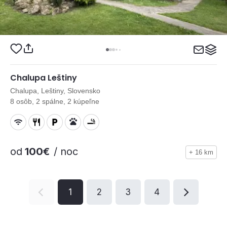
Chalupa Leštiny
Chalupa, Leštiny, Slovensko
8 osôb, 2 spálne, 2 kúpeľne
od
100€
/ noc
+ 16 km
1
2
3
4