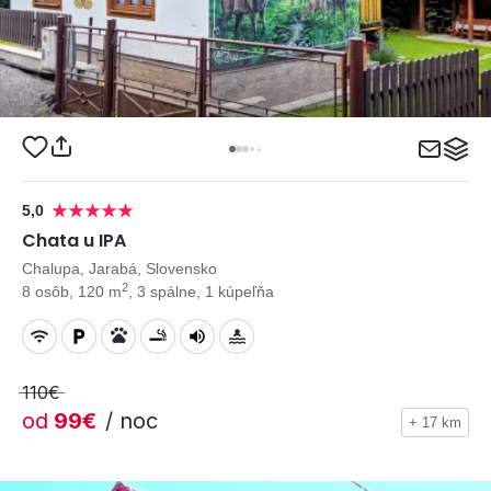
5,0
Chata u IPA
Chalupa, Jarabá, Slovensko
2
8 osôb, 120 m
, 3 spálne, 1 kúpeľňa
110€
od
99€
/ noc
+ 17 km