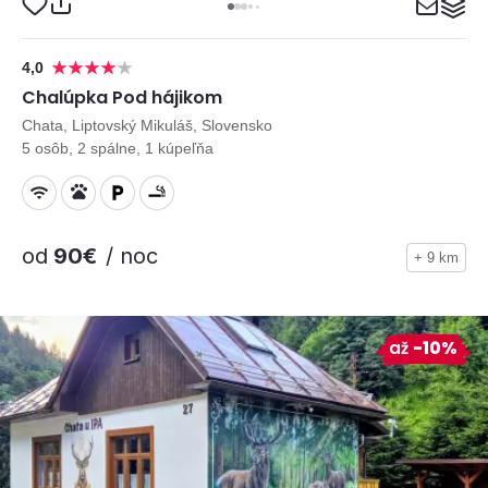
4,0
Chalúpka Pod hájikom
Chata, Liptovský Mikuláš, Slovensko
5 osôb, 2 spálne, 1 kúpeľňa
od
90€
/ noc
+ 9 km
až
-10%