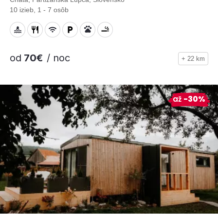
10 izieb, 1 - 7 osôb
od
70€
/ noc
+ 22 km
až
-30%