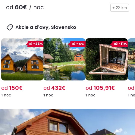
od
60€
/ noc
+ 22 km
Akcie a zľavy, Slovensko
až
-25%
až
-4%
až
-11%
od
150€
od
432€
od
105,91€
od
1 noc
1 noc
1 noc
1 n