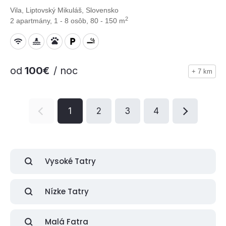
Vila, Liptovský Mikuláš, Slovensko
2
2 apartmány, 1 - 8 osôb, 80 - 150 m
od
100€
/ noc
+ 7 km
1
2
3
4
Vysoké Tatry
Nízke Tatry
Malá Fatra