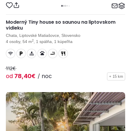
Moderný Tiny house so saunou na liptovskom
vidieku
Chata, Liptovské Matiašovce, Slovensko
2
4 osoby, 54 m
, 1 spálňa, 1 kúpeľňa
112€
od
78,40€
/ noc
+ 15 km