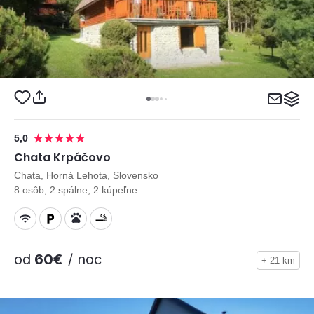
5,0
Chata Krpáčovo
Chata, Horná Lehota, Slovensko
8 osôb, 2 spálne, 2 kúpeľne
od
60€
/ noc
+ 21 km