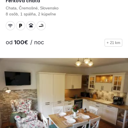
Ferkova chata
Chata, Čremošné, Slovensko
8 osôb, 1 spálňa, 2 kúpeľne
od
100€
/ noc
+ 21 km