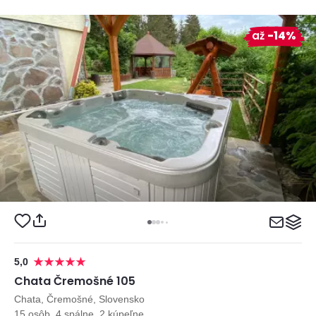
až
-14%
5,0
Chata Čremošné 105
Chata, Čremošné, Slovensko
15 osôb, 4 spálne, 2 kúpeľne