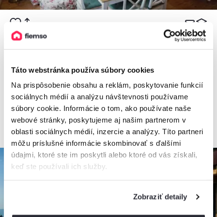
Slnečný dom
Chata, Liptovské Revúce, Slovensko
Táto webstránka používa súbory cookies
2
8 osôb, 75 m
, 2 spálne, 1 kúpeľňa
Na prispôsobenie obsahu a reklám, poskytovanie funkcií
sociálnych médií a analýzu návštevnosti používame
súbory cookie. Informácie o tom, ako používate naše
od
110€
/ noc
webové stránky, poskytujeme aj našim partnerom v
oblasti sociálnych médií, inzercie a analýzy. Títo partneri
môžu príslušné informácie skombinovať s ďalšími
údajmi, ktoré ste im poskytli alebo ktoré od vás získali,
keď ste používali ich služby.
Zobraziť detaily