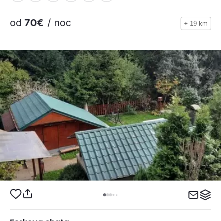
od
70€
/ noc
+ 19 km