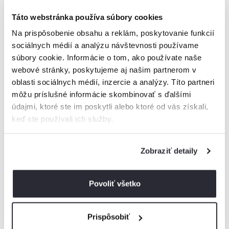
Táto webstránka používa súbory cookies
Na prispôsobenie obsahu a reklám, poskytovanie funkcií
sociálnych médií a analýzu návštevnosti používame
súbory cookie. Informácie o tom, ako používate naše
webové stránky, poskytujeme aj našim partnerom v
Boli zobrazené všetky ubytovania z tejto
oblasti sociálnych médií, inzercie a analýzy. Títo partneri
lokality
môžu príslušné informácie skombinovať s ďalšími
Ak ste nenašli vhodné ubytovanie pre vás, skúste pohľadať v
údajmi, ktoré ste im poskytli alebo ktoré od vás získali,
najbližšom okolí.
keď ste používali ich služby.
Zobraziť detaily
Vysoké Tatry
Povoliť všetko
Nízke Tatry
Prispôsobiť