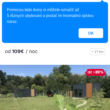
1,0
Pomocou tejto ikony si môžete označiť až
Kočovný Wagón
5 rôznych ubytovaní a poslať im hromadnú správu
naraz.
Maringotka , Turčianske Jaseno, Slovensko
3 osoby, 1 spálňa
OK
od
109€
/ noc
+ 17 km
až
-20%