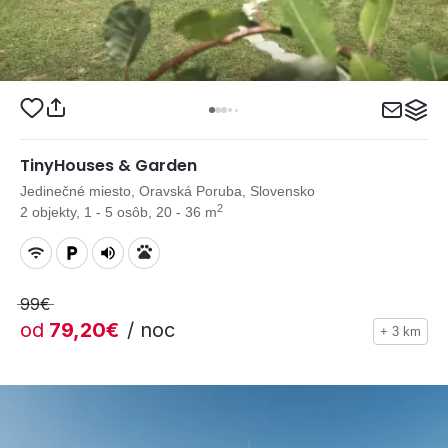
TinyHouses & Garden
Jedinečné miesto, Oravská Poruba, Slovensko
2
2 objekty, 1 - 5 osôb, 20 - 36 m
99€
od
79,20€
/ noc
+ 3 km