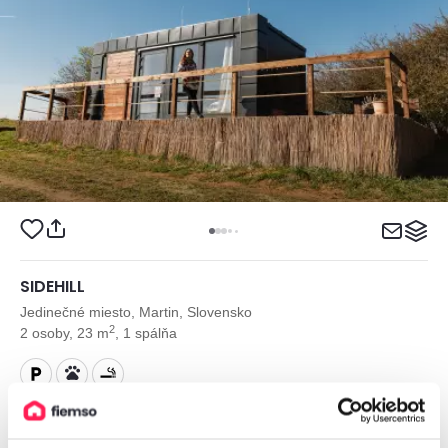
SIDEHILL
Jedinečné miesto, Martin, Slovensko
2
2 osoby, 23 m
, 1 spálňa
od
80€
/ noc
+ 19 km