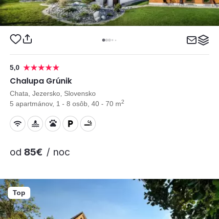
5,0
Chalupa Grúnik
Chata, Jezersko, Slovensko
2
5 apartmánov, 1 - 8 osôb, 40 - 70 m
od
85€
/ noc
Top