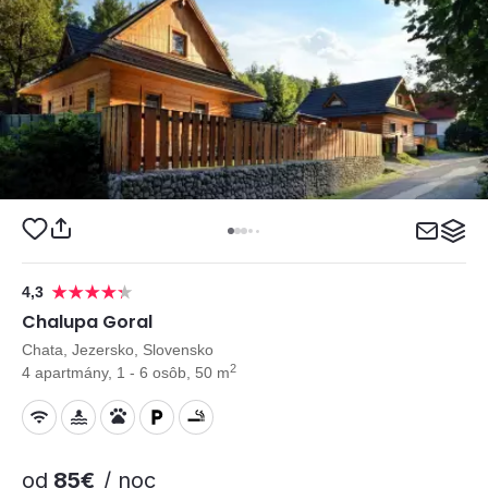
4,3
Chalupa Goral
Chata, Jezersko, Slovensko
2
4 apartmány, 1 - 6 osôb, 50 m
od
85€
/ noc