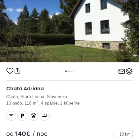
Chata Adriana
Chata, Stará Lesná, Slovensko
2
10 osôb, 110 m
, 4 spálne, 2 kúpeľne
od
140€
/ noc
+ 18 km