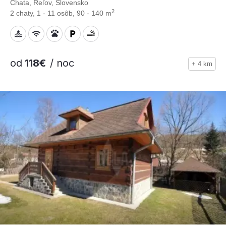
Chata, Reľov, Slovensko
2
2 chaty, 1 - 11 osôb, 90 - 140 m
od
118€
/ noc
+ 4 km