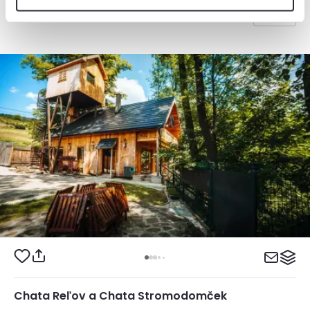
od
110€
/ noc
+ 19 km
Chata Reľov a Chata Stromodomček