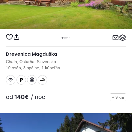
Drevenica Magduška
Chata, Osturňa, Slovensko
10 osôb, 3 spálne, 1 kúpeľňa
od
140€
/ noc
+ 9 km