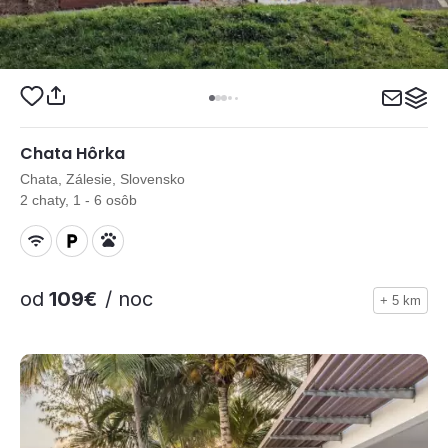
Chata Hôrka
Chata, Zálesie, Slovensko
2 chaty, 1 - 6 osôb
od
109€
/ noc
+ 5 km