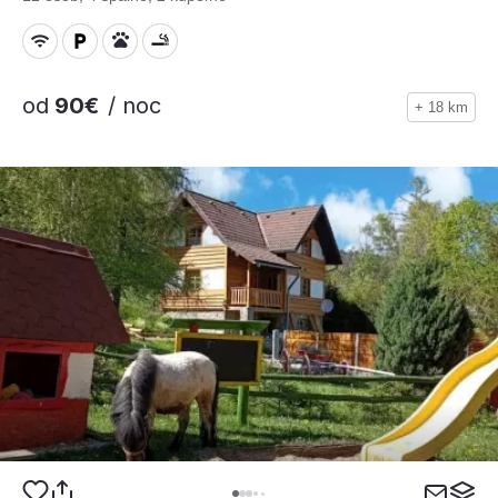
od
90€
/ noc
+ 18 km