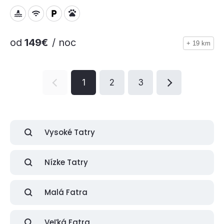
od
149€
/ noc
+ 19 km
1
2
3
Vysoké Tatry
Nízke Tatry
Malá Fatra
Veľká Fatra