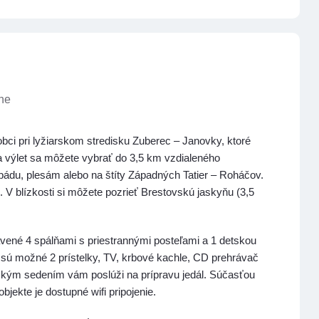
ľne
ci pri lyžiarskom stredisku Zuberec – Janovky, ktoré
 výlet sa môžete vybrať do 3,5 km vzdialeného
opádu, plesám alebo na štíty Západných Tatier – Roháčov.
 V blízkosti si môžete pozrieť Brestovskú jaskyňu (3,5
avené 4 spálňami s priestrannými posteľami a 1 detskou
 sú možné 2 prístelky, TV, krbové kachle, CD prehrávač
ským sedením vám poslúži na prípravu jedál. Súčasťou
ekte je dostupné wifi pripojenie.