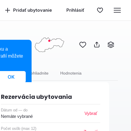
Pridať ubytovanie
Prihlásiť
ku a
afií môžete
trava
Neprehliadnite
Hodnotenia
OK
Rezervácia ubytovania
Dátum od — do
Vybrať
Nemáte vybrané
Počet osôb (max 12)