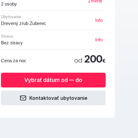
Zmeniť
2 osoby
Ubytovanie
Info
Drevený zrub Zuberec
Strava
Info
Bez stravy
200
od
€
Cena za noc
Vybrať dátum od — do
Kontaktovať ubytovanie