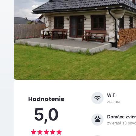
WiFi
Hodnotenie
zdarma
5,0
Domáce zvier
zvieratá sú pov