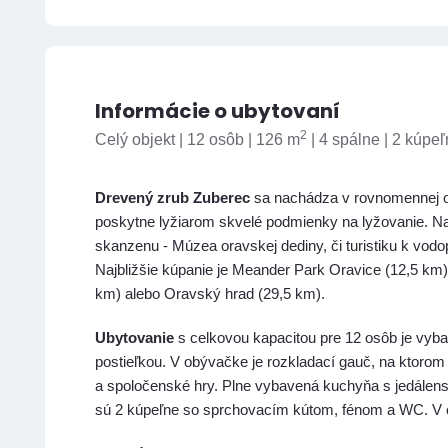
Informácie o ubytovaní
2
Celý objekt | 12 osôb | 126 m
| 4 spálne | 2 kúpe
Drevený zrub Zuberec
sa nachádza v rovnomennej ob
poskytne lyžiarom skvelé podmienky na lyžovanie. Na
skanzenu - Múzea oravskej dediny, či turistiku k vod
Najbližšie kúpanie je Meander Park Oravice (12,5 km).
km) alebo Oravský hrad (29,5 km).
Ubytovanie
s celkovou kapacitou pre 12 osôb je vyb
postieľkou. V obývačke je rozkladací gauč, na ktorom
a spoločenské hry. Plne vybavená kuchyňa s jedálen
sú 2 kúpeľne so sprchovacím kútom, fénom a WC. V obj