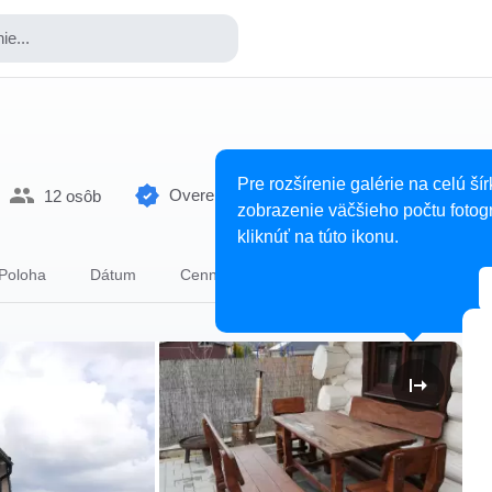
ie...
Pre rozšírenie galérie na celú šír
Overené ubytovanie
12 osôb
zobrazenie väčšieho počtu fotogr
kliknúť na túto ikonu.
Poloha
Dátum
Cenník
Osoby
Ubytovanie
S