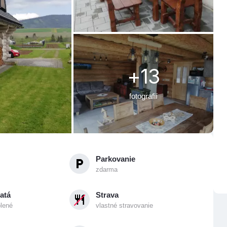
+13
fotografií
Parkovanie
zdarma
atá
Strava
olené
vlastné stravovanie