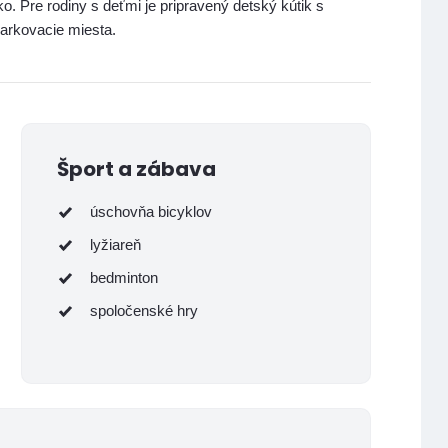
ko. Pre rodiny s deťmi je pripravený detský kútik s
parkovacie miesta.
Šport a zábava
úschovňa bicyklov
lyžiareň
bedminton
spoločenské hry