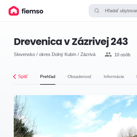
Hľadať ubytovan
Drevenica v Zázrivej 243
Slovensko
okres Dolný Kubín
Zázrivá
10 osôb
Späť
Prehľad
Obsadenosť
Informácie