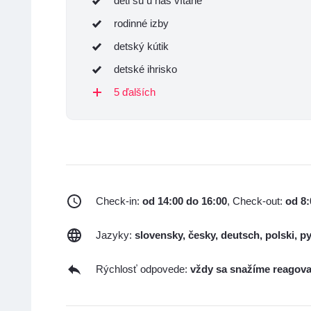
deti sú u nás vítané
rodinné izby
detský kútik
detské ihrisko
5 ďalších
Check-in:
od 14:00 do 16:00
, Check-out:
od 8:
Jazyky:
slovensky, česky, deutsch, polski, 
Rýchlosť odpovede:
vždy sa snažíme reagova