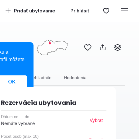
Pridať ubytovanie
Prihlásiť
ku a
afií môžete
trava
Neprehliadnite
Hodnotenia
OK
Rezervácia ubytovania
Dátum od — do
Vybrať
Nemáte vybrané
Počet osôb (max 10)