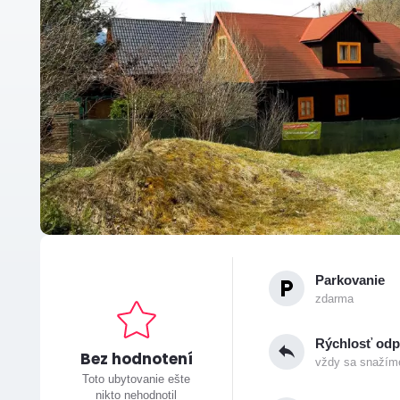
Parkovanie
zdarma
Rýchlosť od
Bez hodnotení
vždy sa snažíme
Toto ubytovanie ešte
nikto nehodnotil