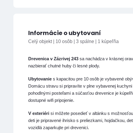
Informácie o ubytovaní
Celý objekt | 10 osôb | 3 spálne | 1 kúpeľňa
Drevenica v Zázrivej 243
sa nachádza v krásnej oravs
nazbierať chutné huby či lesné plody.
Ubytovanie
s kapacitou pre 10 osôb je vybavené ob
Domácu stravu si pripravíte v plne vybavenej kuchyn
pohodlnými posteľami a súčasťou drevenice je kúpeľň
dostupné wifi pripojenie.
V exteriéri
si môžete posedieť v altánku s možnosťou 
deti je pripravené ihrisko s preliezkami, hojdačkou
vozidlá zaparkujte pri drevenici.