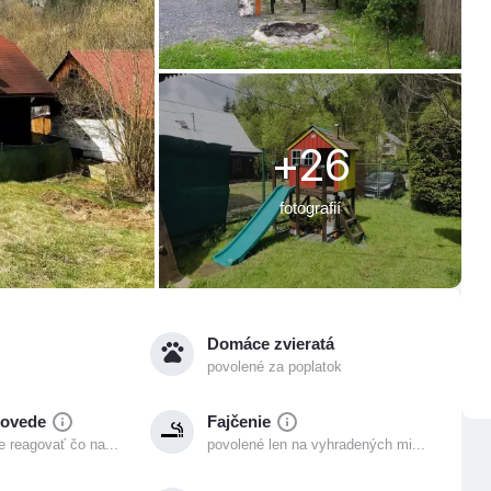
+26
fotografií
Domáce zvieratá
povolené za poplatok
povede
Fajčenie
 reagovať čo na...
povolené len na vyhradených mi...