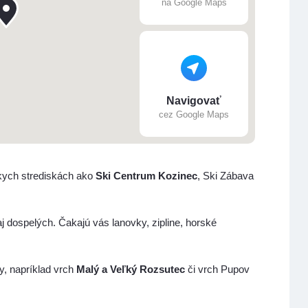
na Google Maps
Navigovať
cez Google Maps
skych strediskách ako
Ski Centrum Kozinec
, Ski Zábava
aj dospelých. Čakajú vás lanovky, zipline, horské
y, napríklad vrch
Malý a Veľký Rozsutec
či vrch Pupov