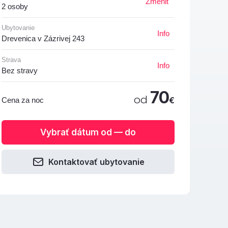
Zmeniť
2 osoby
Ubytovanie
Info
Drevenica v Zázrivej 243
Strava
Info
Bez stravy
70
od
€
Cena za noc
Vybrať dátum od — do
Kontaktovať ubytovanie