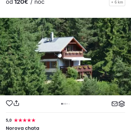
od
120€
/ noc
+ 6 km
5,0
Norova chata