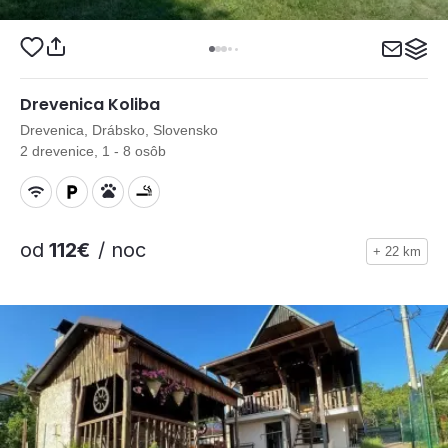
Drevenica Koliba
Drevenica, Drábsko, Slovensko
2 drevenice, 1 - 8 osôb
od
112€
/ noc
+ 22 km