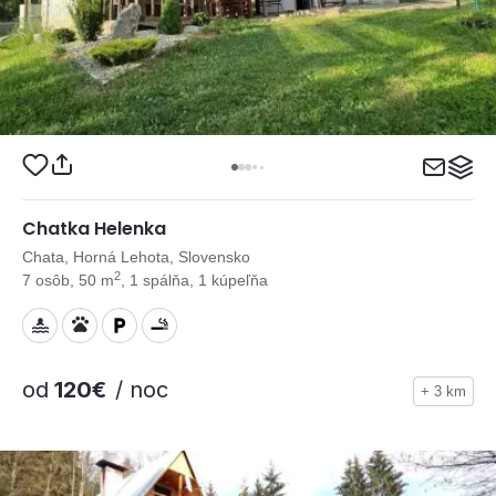
Chatka Helenka
Chata, Horná Lehota, Slovensko
2
7 osôb, 50 m
, 1 spálňa, 1 kúpeľňa
od
120€
/ noc
+ 3 km