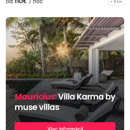
od
110€
/ noc
+ 9 km
Maurícius:
Villa Karma by
muse villas
Viac informácií