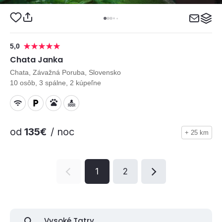
5,0
Chata Janka
Chata, Závažná Poruba, Slovensko
10 osôb, 3 spálne, 2 kúpeľne
od
135€
/ noc
+ 25 km
1
2
Vysoké Tatry