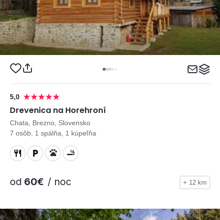
5,0
Drevenica na Horehroní
Chata, Brezno, Slovensko
7 osôb, 1 spálňa, 1 kúpeľňa
od
60€
/ noc
+ 12 km