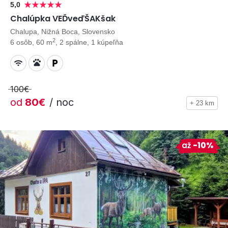
5,0
Chalúpka VEĎveďŠAKšak
Chalupa, Nižná Boca, Slovensko
2
6 osôb, 60 m
, 2 spálne, 1 kúpeľňa
100€
od
80€
/ noc
+ 23 km
až
-10%