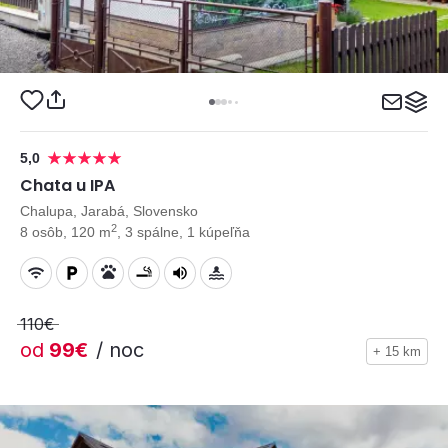
5,0
Chata u IPA
Chalupa, Jarabá, Slovensko
2
8 osôb, 120 m
, 3 spálne, 1 kúpeľňa
110€
od
99€
/ noc
+ 15 km