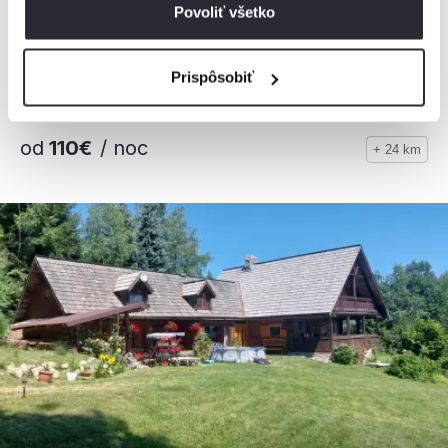
Slnečný dom
Povoliť všetko
Chata, Liptovské Revúce, Slovensko
2
8 osôb, 75 m
, 2 spálne, 1 kúpeľňa
Prispôsobiť
od
110€
/ noc
+ 24 km