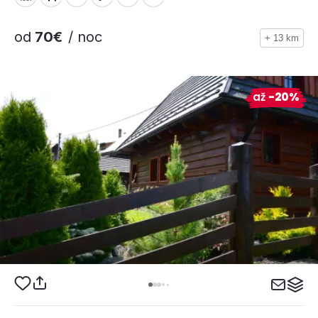
od
70€
/ noc
+ 13 km
až
-20%