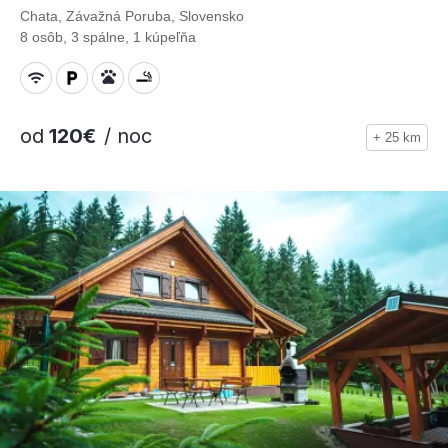
Chata, Závažná Poruba, Slovensko
8 osôb, 3 spálne, 1 kúpeľňa
od
120€
/ noc
+ 25 km