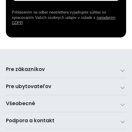
Prihlásením na odber newslettera vyjadrujete súhlas so
spracovaním Vašich osobných udajov v súlade s
nariadením
GDPR
Pre zákazníkov
Pre ubytovateľov
Všeobecné
Podpora a kontakt