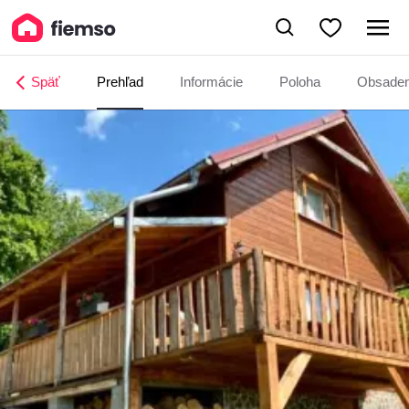
Chata Stanislav
Späť
Prehľad
Informácie
Poloha
Obsade