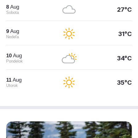
8
Aug
27°C
Sobota
9
Aug
31°C
Nedeľa
10
Aug
34°C
Pondelok
11
Aug
35°C
Utorok