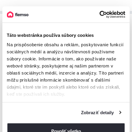
Cenník ubytovania
Táto webstránka používa súbory cookies
Prehľad cien za ubytovanie, ktorý vám pomôže pri
Na prispôsobenie obsahu a reklám, poskytovanie funkcií
plánovaní vášho pobytu.
sociálnych médií a analýzu návštevnosti používame
súbory cookie. Informácie o tom, ako používate naše
August 2026
webové stránky, poskytujeme aj našim partnerom v
oblasti sociálnych médií, inzercie a analýzy. Títo partneri
môžu príslušné informácie skombinovať s ďalšími
200€
údajmi, ktoré ste im poskytli alebo ktoré od vás získali,
160€
keď ste používali ich služby.
120€
80€
40€
Zobraziť detaily
0€
1
2
3
4
5
6
7
8
9
10
11
12
13
14
15
16
17
18
19
20
21
22
23
2
Povoliť všetko