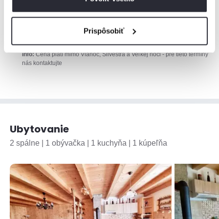
200
Základná sadzba
€
za noc
Minimálne
2 noci
Prispôsobiť
Bez stravy
Info:
Cena platí mimo Vianoc, Silvestra a Veľkej noci - pre tieto termíny
nás kontaktujte
Ubytovanie
2 spálne | 1 obývačka | 1 kuchyňa | 1 kúpeľňa