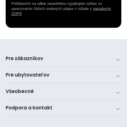
Prihlásením na odber newslettera vyjadrujete súhlas so
spracovaním Vašich osobných udajov v súlade s
nariadením
GDPR
Pre zákazníkov
Pre ubytovateľov
Všeobecné
Podpora a kontakt