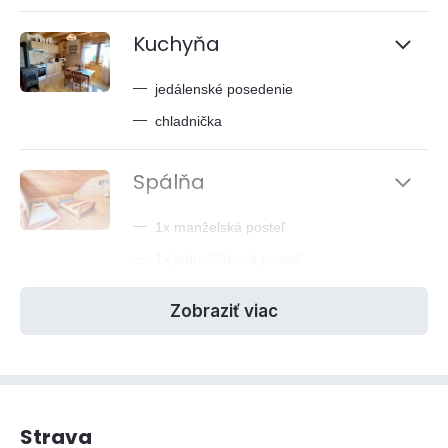
Kuchyňa
—
jedálenské posedenie
—
chladnička
Spálňa
—
1x manželská posteľ
—
1x jednolôžková posteľ
Zobraziť viac
Strava