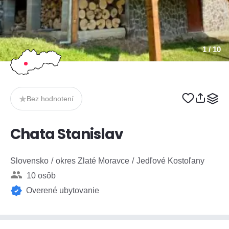
1
/ 10
Bez hodnotení
Chata Stanislav
Slovensko
okres Zlaté Moravce
Jedľové Kostoľany
10 osôb
Overené ubytovanie