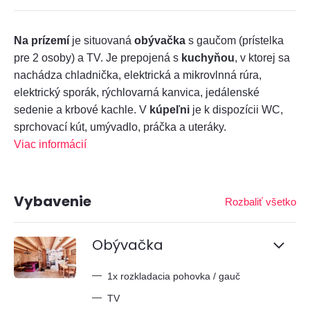
Na prízemí
je situovaná
obývačka
s gaučom (prístelka
pre 2 osoby) a TV. Je prepojená s
kuchyňou
, v ktorej sa
nachádza chladnička, elektrická a mikrovlnná rúra,
elektrický sporák, rýchlovarná kanvica, jedálenské
sedenie a krbové kachle. V
kúpeľni
je k dispozícii WC,
sprchovací kút, umývadlo, práčka a uteráky.
Viac informácií
Vybavenie
Rozbaliť všetko
Obývačka
—
1x rozkladacia pohovka / gauč
—
TV