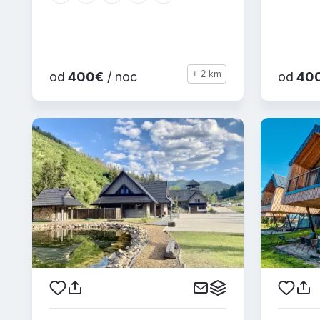
+ 2 km
od
400€
/ noc
od
40