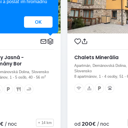
í a poslať im hromadnú
OK
y Jasná -
Chalets Minerália
mány Bor
Apartmán, Demänovská Dolina,
Slovensko
emänovská Dolina, Slovensko
8 apartmánov, 1 - 4 osoby, 51 -
2
nov, 1 - 5 osôb, 40 - 56 m
+ 14 km
€
/ noc
od
200€
/ noc