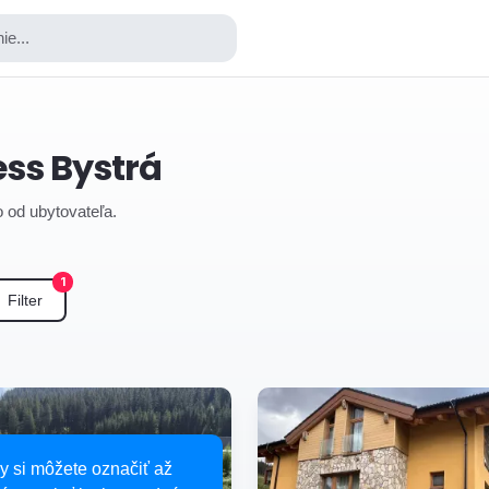
ie...
ess Bystrá
o od ubytovateľa.
1
Filter
y si môžete označiť až