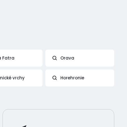
á Fatra
Orava
vnické vrchy
Horehronie