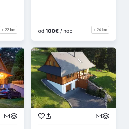
+ 22 km
+ 24 km
od
100€
/ noc