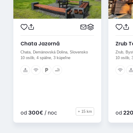
Chata Jazorná
Zrub T
Chata, Demänovská Dolina, Slovensko
Zrub, Bys
10 osôb, 4 spálne, 3 kúpeľne
10 osôb, 
+ 15 km
od
300€
/ noc
od
22