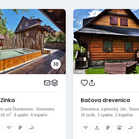
Zinka
Bačova drevenica
to pod Ďumbierom, Slovensko
Drevenica, Liptovský Ján, Slov
2
510 m
, 8 spální, 6 kúpeľní
16 osôb, 3 spálne, 2 kúpeľne