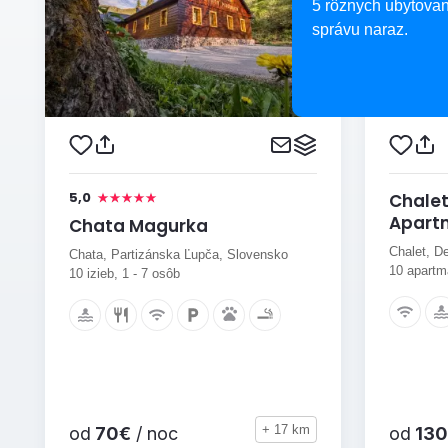
5 rôznych ubytovan
správu naraz.
5,0
Chalet
Apart
Chata Magurka
Chalet, D
Chata, Partizánska Ľupča, Slovensko
10 apartmá
10 izieb, 1 - 7 osôb
+ 17 km
od
70€
/ noc
od
130