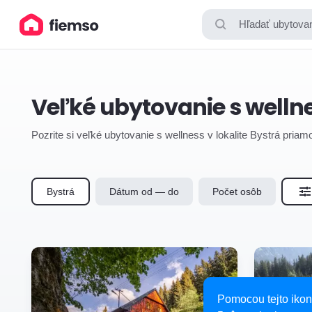
Hľadať ubytovan
Veľké ubytovanie s welln
Pozrite si veľké ubytovanie s wellness v lokalite Bystrá priam
Bystrá
Dátum od — do
Počet osôb
Pomocou tejto ikon