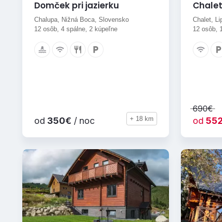
Domček pri jazierku
Chale
Chalupa, Nižná Boca, Slovensko
Chalet, L
12 osôb, 4 spálne, 2 kúpeľne
12 osôb, 
690€
+ 18 km
od
350€
/ noc
od
55