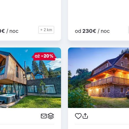
+ 2 km
0€
/ noc
od
230€
/ noc
až
-20%