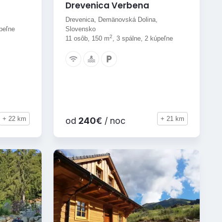
Drevenica Verbena
Drevenica, Demänovská Dolina,
úpeľne
Slovensko
2
11 osôb, 150 m
, 3 spálne, 2 kúpeľne
+ 22 km
+ 21 km
od
240€
/ noc