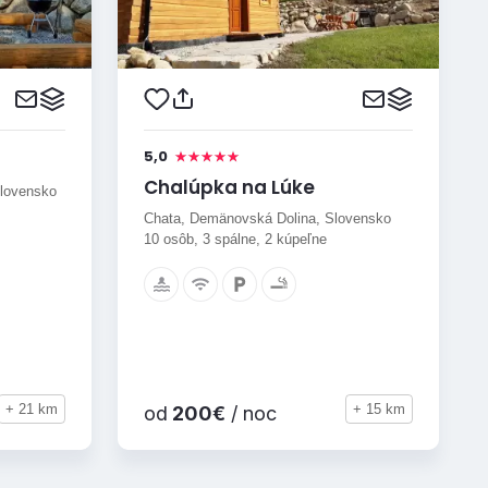
5,0
Chalúpka na Lúke
Slovensko
Chata, Demänovská Dolina, Slovensko
10 osôb, 3 spálne, 2 kúpeľne
+ 21 km
+ 15 km
od
200€
/ noc