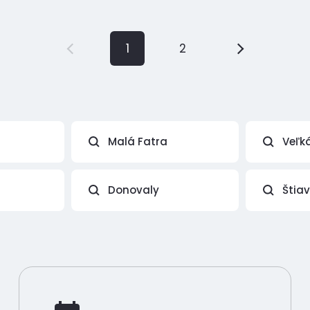
1
2
Malá Fatra
Veľk
Donovaly
Štia