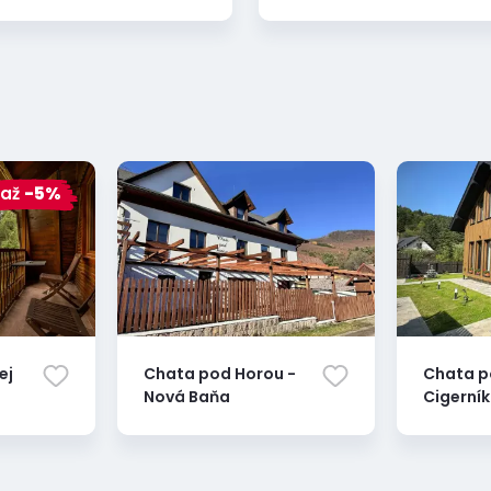
až
-5%
ej
Chata pod Horou -
Chata 
Nová Baňa
Cigerní