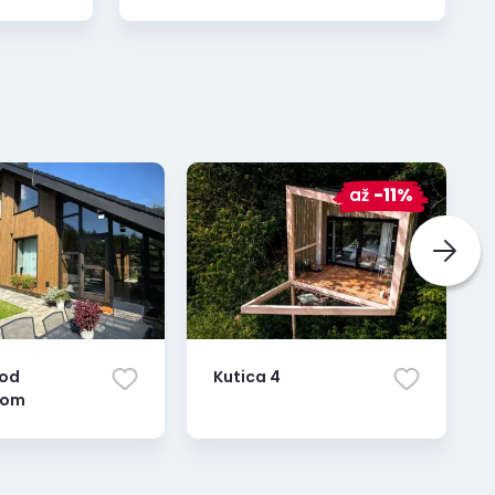
až
-11%
pod
Kutica 4
kom