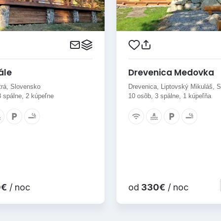
ále
Drevenica Medovka
trá, Slovensko
Drevenica, Liptovský Mikuláš, 
3 spálne, 2 kúpeľne
10 osôb, 3 spálne, 1 kúpeľňa
0€
/ noc
od
330€
/ noc