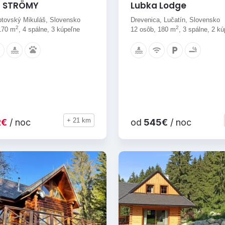
t STRÖMY
Lubka Lodge
iptovský Mikuláš, Slovensko
Drevenica, Lučatín, Slovensko
2
2
170 m
, 4 spálne, 3 kúpeľne
12 osôb, 180 m
, 3 spálne, 2 k
+ 21 km
2€
/ noc
od
545€
/ noc