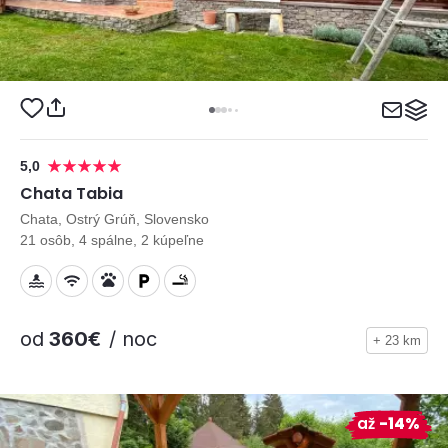
5,0
Chata Tabia
Chata, Ostrý Grúň, Slovensko
21 osôb, 4 spálne, 2 kúpeľne
od
360€
/ noc
+ 23 km
až
-14%