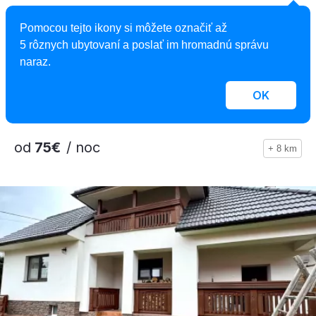
4,7
Pomocou tejto ikony si môžete označiť až
Zrubová rozprávka nad rybníkom
5 rôznych ubytovaní a poslať im hromadnú správu
naraz.
Zrub, Kostolná Ves, Slovensko
2
3 zruby, 1 - 12 osôb, 80 - 92 m
OK
od
75€
/ noc
+ 8 km