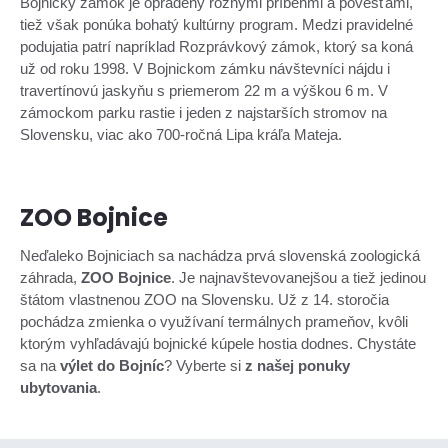
Bojnický zámok je opradený rôznymi príbehmi a povesťami,
tiež však ponúka bohatý kultúrny program. Medzi pravidelné
podujatia patrí napríklad Rozprávkový zámok, ktorý sa koná
už od roku 1998. V Bojnickom zámku návštevníci nájdu i
travertínovú jaskyňu s priemerom 22 m a výškou 6 m. V
zámockom parku rastie i jeden z najstarších stromov na
Slovensku, viac ako 700-ročná Lipa kráľa Mateja.
ZOO Bojnice
Neďaleko Bojniciach sa nachádza prvá slovenská zoologická
záhrada,
ZOO Bojnice
. Je najnavštevovanejšou a tiež jedinou
štátom vlastnenou ZOO na Slovensku. Už z 14. storočia
pochádza zmienka o využívaní termálnych prameňov, kvôli
ktorým vyhľadávajú bojnické kúpele hostia dodnes. Chystáte
sa na
výlet do Bojníc
? Vyberte si
z našej ponuky
ubytovania
.