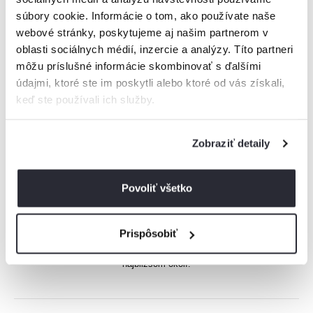
súbory cookie. Informácie o tom, ako používate naše
Apartmán, Bojnice, Slovensko
2
2 osoby, 140 m
, 1 spálňa, 1 kúpeľňa
webové stránky, poskytujeme aj našim partnerom v
oblasti sociálnych médií, inzercie a analýzy. Títo partneri
môžu príslušné informácie skombinovať s ďalšími
údajmi, ktoré ste im poskytli alebo ktoré od vás získali,
od
119€
/ noc
keď ste používali ich služby.
Zobraziť detaily
Povoliť všetko
Boli zobrazené všetky ubytovania z tejto
lokality
Prispôsobiť
Ak ste nenašli vhodné ubytovanie pre vás, skúste pohľadať v
najbližšom okolí.